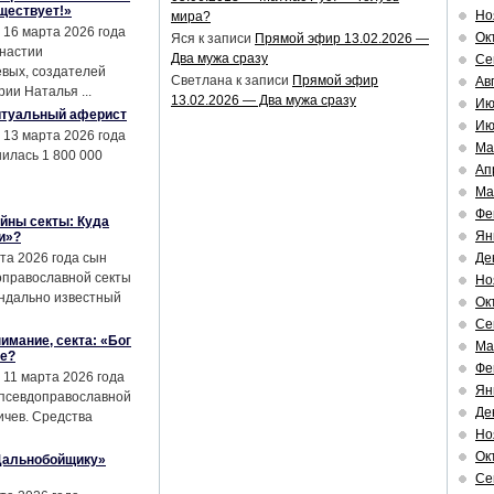
ществует!»
Но
мира?
 16 марта 2026 года
Ок
Яся
к записи
Прямой эфир 13.02.2026 —
инастии
Два мужа сразу
Се
евых, создателей
Светлана
к записи
Прямой эфир
Ав
ии Наталья ...
13.02.2026 — Два мужа сразу
Ию
итуальный аферист
Ию
 13 марта 2026 года
Ма
илась 1 800 000
Ап
Ма
Фе
айны секты: Куда
Ян
и»?
та 2026 года сын
Де
оправославной секты
Но
андально известный
Ок
Се
имание, секта: «Бог
Ма
ле?
Фе
 11 марта 2026 года
Ян
 псевдоправославной
Де
ичев. Средства
Но
Ок
«Дальнобойщику»
Се