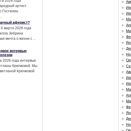
та 2026 года
Ав
ародный артист
Ию
р Гостюхин.
Ию
..
Ма
рачный аферист?
Ап
 6 марта 2026 года
Ма
илла Зебрина
Фе
я мечта о жизни с ...
Ян
Де
ервое интервью
Но
болезни
Ок
а 2026 года интервью
етланы Крючковой. Мы
Се
Светланой Крючковой
Ав
Ию
Ию
Ма
Ап
Ма
Фе
Ян
Де
Но
Ок