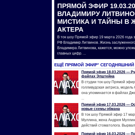
ПРЯМОЙ ЭФИР 19.03.2
ВЛАДИМИРУ ЛИТВИНОВ
МИСТИКА И ТАЙНЫ В 
АКТЕРА
В ток шоу Прямой эфир 19 марта 2026 года
РФ Владимир Литвинов. Жизнь заслуженного
Владимира Литвинова, кажется, можно уложи
главных цифр. ...
ЕЩЁ ПРЯМОЙ ЭФИР° СЕГОДНЯШНИЙ
Прямой эфир 18.03.2026 — Ру
файлах Эпштейна
В студии ток шоу Прямой эфир
голливудская актриса, модель
она упоминается в файлах Д
...
Прямой эфир 17.03.2026 — Ос
новые схемы обмана
В ток шоу Прямой эфир 17 мар
Муллина, жена Андрея Муллин
действий стоматолога. Вырвали 
Прямой эфир 16.03.2026 — П