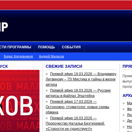
СТИ ПРОГРАММЫ
ПОМОЩЬ
СОБЫТИЯ
Борис Корчевников
Андрей Малахов
УСК
СВЕЖИЕ ЗАПИСИ
ПРЯ
Прямой эфир 19.03.2026 — Владимиру
Прям
Литвинову – 75! Мистика и тайны в жизни
выпус
актера
прог
Прямой эфир 18.03.2026 — Русские
АРХ
актрисы в файлах Эпштейна
Прямой эфир 17.03.2026 —
Ма
Осторожно, стоматолог: новые схемы
Фе
обмана
Ян
Прямой эфир 16.03.2026 —
Де
Пророчество Натальи Бехтеревой:
Но
«Старости не существует!»