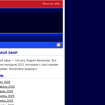
МОЙ ЭФИР
ой эфир — ток шоу Андрея Малахова. Все
ки передачи 2022, интервью с участниками
раммы. Биография ведущего
ИВ
рт 2026
враль 2026
варь 2026
кабрь 2025
ябрь 2025