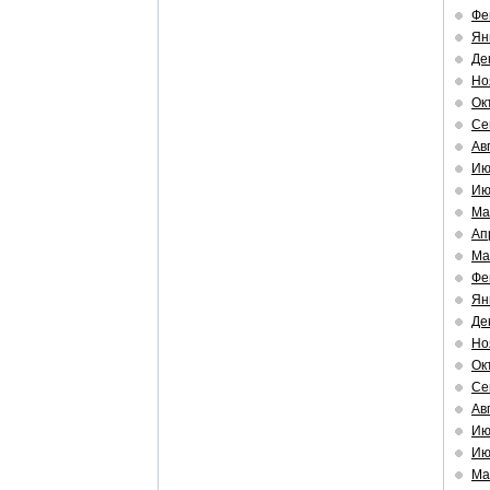
Фе
Ян
Де
Но
Ок
Се
Ав
Ию
Ию
Ма
Ап
Ма
Фе
Ян
Де
Но
Ок
Се
Ав
Ию
Ию
Ма