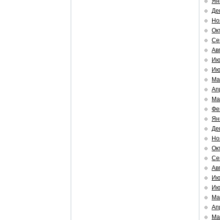
Ян
Де
Но
Ок
Се
Ав
Ию
Ию
Ма
Ап
Ма
Фе
Ян
Де
Но
Ок
Се
Ав
Ию
Ию
Ма
Ап
Ма