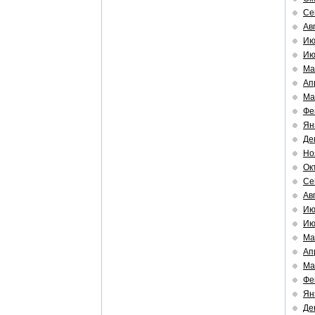
Се
Ав
Ию
Ию
Ма
Ап
Ма
Фе
Ян
Де
Но
Ок
Се
Ав
Ию
Ию
Ма
Ап
Ма
Фе
Ян
Де