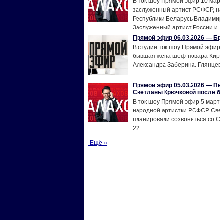
В ток шоу Прямой эфир 10 мар
заслуженный артист РСФСР, н
Республики Беларусь Владими
Заслуженный артист России и .
Прямой эфир 06.03.2026 — Б
В студии ток шоу Прямой эфир
бывшая жена шеф-повара Кир
Александра Заберина. Глянцева
Прямой эфир 05.03.2026 — П
Светланы Крючковой после 
В ток шоу Прямой эфир 5 март
народной артистки РСФСР Св
планировали созвониться со 
22 ...
Ещё »