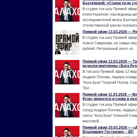
Бехтеревой: «Старости не су
В студии ток шоу Прямой эфир
психотерапевт, наследница д
исследователей мозга Бахтер
отечественной школы психиатр
Прямой эфир 13.03.2026 — Р
В студии ток шоу Прямой эфир
Алиса Смирнова, ее семья лиш
рублей. Ритуальный агент из ...
Прямой эфир 12.03.2026 — Т
исчезли миллионы «Бога Куз
В ток шоу Прямой эфир 12 мар
Андрея Попова, лидера псевд
"бога Кузи" Георгий Попов. Ск
"бог ...
Прямой эфир 11.03.2026 — Вн
Кузя» вернулся и снова в де
В студии ток шоу Прямой эфир
сосед Андрея Попова, лидера
секты "бога Кузи" Алексей Сем
массовой ...
Прямой эфир 10.03.2026 — 
Владимиру Гостюхину – 80!