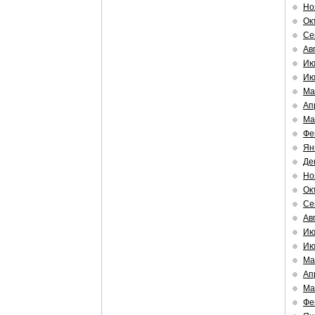
Но
Ок
Се
Ав
Ию
Ию
Ма
Ап
Ма
Фе
Ян
Де
Но
Ок
Се
Ав
Ию
Ию
Ма
Ап
Ма
Фе