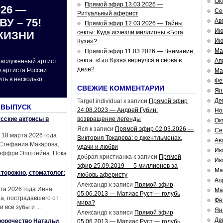
Ок
Прямой эфир 13.03.2026 —
026 —
Се
Ритуальный аферист
У – 75!
Ав
Прямой эфир 12.03.2026 — Тайны
Ию
секты: Куда исчезли миллионы «Бога
ЖИЗНИ
Ию
Кузи»?
Ма
Прямой эфир 11.03.2026 — Внимание,
секта: «Бог Кузя» вернулся и снова в
Ап
 заслуженный артист
деле?
 артиста России
Ма
ть в несколько
Фе
СВЕЖИЕ КОММЕНТАРИИ
Ян
Де
Target individual
к записи
Прямой эфир
 ВЫПУСК
24.08.2023 — Андрей Губин:
Но
сские актрисы в
возвращение легенды
Ок
Яся
к записи
Прямой эфир 02.03.2026 —
Се
 18 марта 2026 года
Виктория Токарева: о джентльменах,
Ав
 Стефания Макарова,
удачи и любви
Ию
жеффри Эпштейна. Пока
добрая христианка
к записи
Прямой
Ию
эфир 25.09.2019 — 5 миллионов за
Ма
торожно, стоматолог:
любовь аферисту
Ап
Александр
к записи
Прямой эфир
та 2026 года Инна
Ма
05.06.2013 — Матиас Руст — голубь
а, пострадавшего от
Фе
мира?
все зубы и ...
Ян
Александр
к записи
Прямой эфир
Де
ророчество Натальи
05.06.2013 — Матиас Руст — голубь