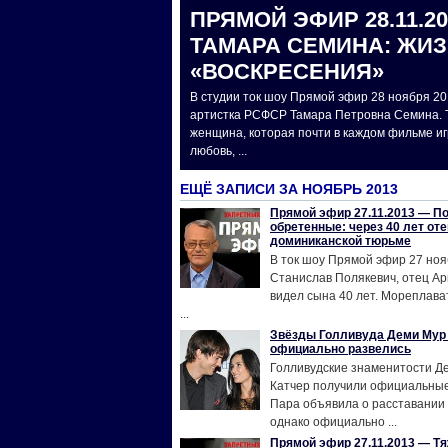
ПРЯМОЙ ЭФИР 28.11.2
ТАМАРА СЕМИНА: ЖИ
«ВОСКРЕСЕНИЯ»
В студии ток шоу Прямой эфир 28 ноября 20
артистка РСФСР Тамара Петровна Семина.
женщина, которая почти в каждом фильме и
любовь, ...
ЕЩЁ ЗАПИСИ ЗА НОЯБРЬ 2013
Прямой эфир 27.11.2013 — П
обретенные: через 40 лет от
доминиканской тюрьме
В ток шоу Прямой эфир 27 ноя
Станислав Полякевич, отец Ар
видел сына 40 лет. Мореплава
...
Звёзды Голливуда Деми Мур 
официально развелись
Голливудские знаменитости Д
Катчер получили официальные 
Пара объявила о расставании 
однако официально ...
Прямой эфир 27.11.2013 — Тя