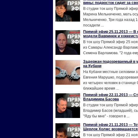
вины: подросток сидит за св
В студии ток шоу Прямой эфир
Марина Мельниченко, мать ос
Мельниченко. Три года назад 
посадили ...
Прямой эфир 25.11.2013 — В 
модели Вавринюк и хоккеист
В ток шоу Прямой эфир 25 ноя
из Самары Александр Варламов
Семена Варламова. "2 года ему 
Задержан подозреваемый в у
на Кубани
На Кубани местные силовики 
Евгения Марушко, подозреваем
из четырех человек в станице
ближайшее время ...
Прямой эфир 22.11.2013 — Ст
Владимира Басова
В студии ток шоу Прямой эфир
Владимир Басов (младший), с
"Яду бы мне" - говорил в ...
Прямой эфир 21.11.2013 — То
Шерлок Холмс возвращается
В ток шоу Прямой эфир 21 ноя