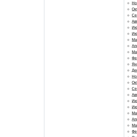
Но
Ок
Се
Ав
Ию
Ию
Ма
Ап
Ма
Фе
Ян
Де
Но
Ок
Се
Ав
Ию
Ию
Ма
Ап
Ма
Фе