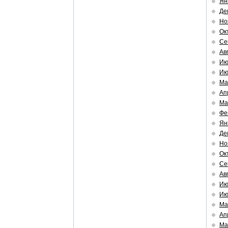
Ян
Де
Но
Ок
Се
Ав
Ию
Ию
Ма
Ап
Ма
Фе
Ян
Де
Но
Ок
Се
Ав
Ию
Ию
Ма
Ап
Ма