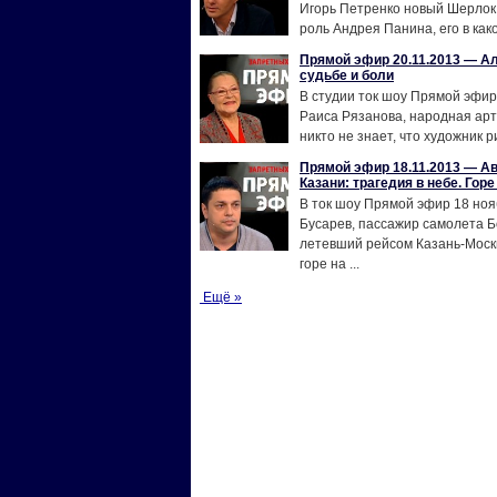
Игорь Петренко новый Шерлок
роль Андрея Панина, его в каком
Прямой эфир 20.11.2013 — Ал
судьбе и боли
В студии ток шоу Прямой эфир
Раиса Рязанова, народная арт
никто не знает, что художник ри
Прямой эфир 18.11.2013 — А
Казани: трагедия в небе. Горе
В ток шоу Прямой эфир 18 ноя
Бусарев, пассажир самолета Б
летевший рейсом Казань-Москв
горе на ...
Ещё »