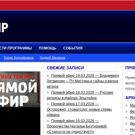
СТИ ПРОГРАММЫ
ПОМОЩЬ
СОБЫТИЯ
Борис Корчевников
Андрей Малахов
СВЕЖИЕ ЗАПИСИ
ПРЯ
Прямой эфир 19.03.2026 — Владимиру
Прям
Литвинову – 75! Мистика и тайны в жизни
выпус
актера
прог
Прямой эфир 18.03.2026 — Русские
АРХ
актрисы в файлах Эпштейна
Прямой эфир 17.03.2026 —
Ма
Осторожно, стоматолог: новые схемы
Фе
обмана
Ян
Прямой эфир 16.03.2026 —
Де
Пророчество Натальи Бехтеревой:
Но
«Старости не существует!»