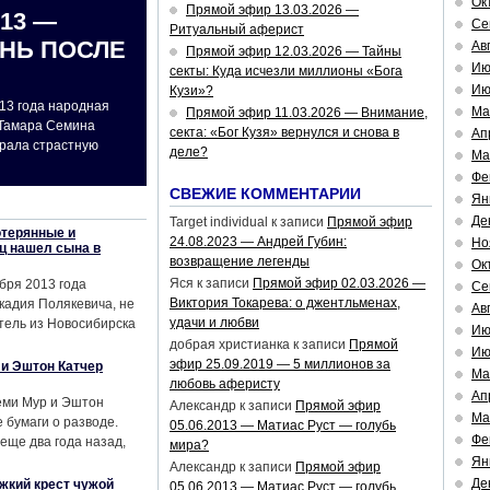
Ок
Прямой эфир 13.03.2026 —
013 —
Се
Ритуальный аферист
ЗНЬ ПОСЛЕ
Ав
Прямой эфир 12.03.2026 — Тайны
Ию
секты: Куда исчезли миллионы «Бога
Ию
Кузи»?
13 года народная
Ма
Прямой эфир 11.03.2026 — Внимание,
 Тамара Семина
секта: «Бог Кузя» вернулся и снова в
Ап
грала страстную
деле?
Ма
Фе
СВЕЖИЕ КОММЕНТАРИИ
Ян
Де
Target individual
к записи
Прямой эфир
отерянные и
24.08.2023 — Андрей Губин:
Но
ец нашел сына в
возвращение легенды
Ок
Яся
к записи
Прямой эфир 02.03.2026 —
бря 2013 года
Се
Виктория Токарева: о джентльменах,
кадия Полякевича, не
Ав
удачи и любви
тель из Новосибирска
Ию
добрая христианка
к записи
Прямой
Ию
эфир 25.09.2019 — 5 миллионов за
и Эштон Катчер
Ма
любовь аферисту
Ап
еми Мур и Эштон
Александр
к записи
Прямой эфир
Ма
бумаги о разводе.
05.06.2013 — Матиас Руст — голубь
Фе
еще два года назад,
мира?
Ян
Александр
к записи
Прямой эфир
Де
жкий крест чужой
05.06.2013 — Матиас Руст — голубь