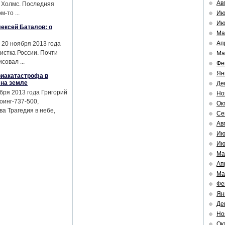
Ав
 Холмс. Последняя
-то ...
Ию
Ию
ексей Баталов: о
Ма
Ап
 20 ноября 2013 года
истка России. Почти
Ма
совал ...
Фе
Ян
виакатастрофа в
 на земле
Де
бря 2013 года Григорий
Но
оинг-737-500,
Ок
а Трагедия в небе,
Се
Ав
Ию
Ию
Ма
Ап
Ма
Фе
Ян
Де
Но
Ок