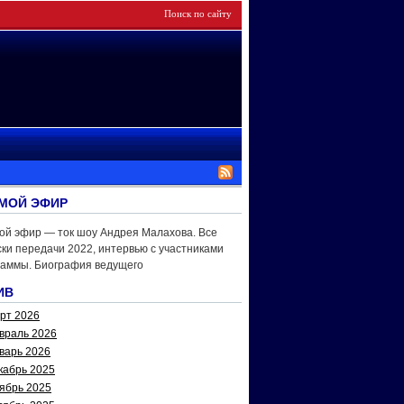
МОЙ ЭФИР
ой эфир — ток шоу Андрея Малахова. Все
ки передачи 2022, интервью с участниками
раммы. Биография ведущего
ИВ
рт 2026
враль 2026
варь 2026
кабрь 2025
ябрь 2025