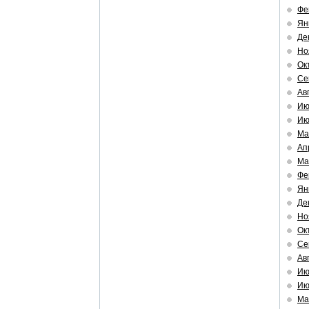
Фе
Ян
Де
Но
Ок
Се
Ав
Ию
Ию
Ма
Ап
Ма
Фе
Ян
Де
Но
Ок
Се
Ав
Ию
Ию
Ма