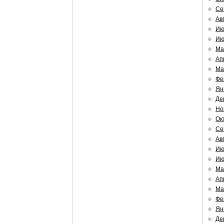
Се
Ав
Ию
Ию
Ма
Ап
Ма
Фе
Ян
Де
Но
Ок
Се
Ав
Ию
Ию
Ма
Ап
Ма
Фе
Ян
Де