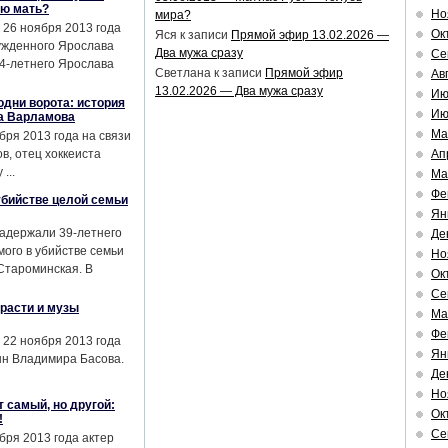
ою мать?
Но
мира?
 26 ноября 2013 года
Ок
Яся
к записи
Прямой эфир 13.02.2026 —
ужденного Ярослава
Два мужа сразу
Се
14-летнего Ярослава
Светлана
к записи
Прямой эфир
Ав
13.02.2026 — Два мужа сразу
Ию
одни ворота: история
Ию
а Варламова
Ма
бря 2013 года на связи
, отец хоккеиста
Ап
...
Ма
Фе
бийстве целой семьи
Ян
задержали 39-летнего
Де
ого в убийстве семьи
Но
 Староминская. В
Ок
Се
расти и музы
Ма
Фе
 22 ноября 2013 года
Ян
ын Владимира Басова.
Де
Но
т самый, но другой:
Ок
!
Се
бря 2013 года актер