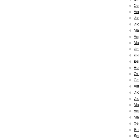
Се
Ав
Ию
Ию
Ма
Ап
Ма
Фе
Ян
Де
Но
Ок
Се
Ав
Ию
Ию
Ма
Ап
Ма
Фе
Ян
Де