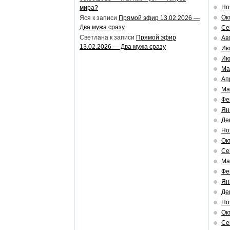
Но
мира?
Ок
Яся
к записи
Прямой эфир 13.02.2026 —
Два мужа сразу
Се
Светлана
к записи
Прямой эфир
Ав
13.02.2026 — Два мужа сразу
Ию
Ию
Ма
Ап
Ма
Фе
Ян
Де
Но
Ок
Се
Ма
Фе
Ян
Де
Но
Ок
Се