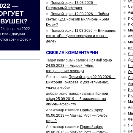
Ок
Прямой эфир 13.03.2026 —
022 —
Се
Ритуальный аферист
ОРГУЕТ
Ав
Прямой эфир 12.03.2026 — Тайны
Ию
секты: Куда исчезли миллионы «Бога
ЕВУШЕК?
Ию
Кузи»?
 24 февраля 2022
Ма
Прямой эфир 11.03.2026 — Внимание,
 Иван Докукин.
секта: «Бог Кузя» вернулся и снова в
Ап
ются сотни фото и
деле?
Ма
Фе
СВЕЖИЕ КОММЕНТАРИИ
Ян
Де
Target individual
к записи
Прямой эфир
24.08.2023 — Андрей Губин:
Но
возвращение легенды
Ок
Яся
к записи
Прямой эфир 02.03.2026 —
Се
Виктория Токарева: о джентльменах,
Ав
удачи и любви
Ию
добрая христианка
к записи
Прямой
Ию
эфир 25.09.2019 — 5 миллионов за
Ма
любовь аферисту
Ап
Александр
к записи
Прямой эфир
Ма
05.06.2013 — Матиас Руст — голубь
Фе
мира?
Ян
Александр
к записи
Прямой эфир
Де
05.06.2013 — Матиас Руст — голубь