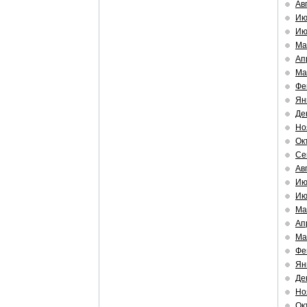
Ав
Ию
Ию
Ма
Ап
Ма
Фе
Ян
Де
Но
Ок
Се
Ав
Ию
Ию
Ма
Ап
Ма
Фе
Ян
Де
Но
Ок