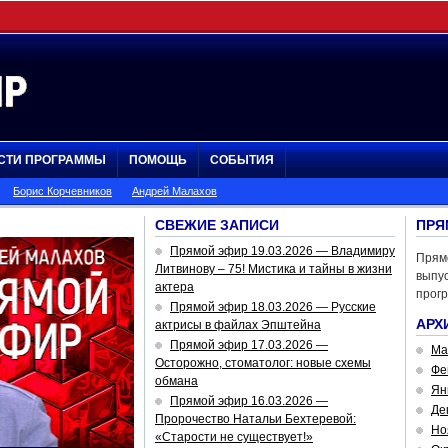
СТИ ПРОГРАММЫ
ПОМОЩЬ
СОБЫТИЯ
Борис Корчевников
Андрей Малахов
СВЕЖИЕ ЗАПИСИ
ПРЯ
Прямой эфир 19.03.2026 — Владимиру
Прям
Литвинову – 75! Мистика и тайны в жизни
выпус
актера
прог
Прямой эфир 18.03.2026 — Русские
АРХ
актрисы в файлах Эпштейна
Прямой эфир 17.03.2026 —
Ма
Осторожно, стоматолог: новые схемы
Фе
обмана
Ян
Прямой эфир 16.03.2026 —
Де
Пророчество Натальи Бехтеревой:
Но
«Старости не существует!»