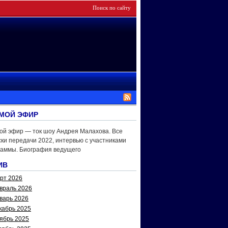
МОЙ ЭФИР
ой эфир — ток шоу Андрея Малахова. Все
ки передачи 2022, интервью с участниками
раммы. Биография ведущего
ИВ
рт 2026
враль 2026
варь 2026
кабрь 2025
ябрь 2025