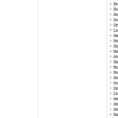
Фе
Ян
Де
Но
Ок
Се
Ав
Ию
Ию
Ма
Ап
Ма
Фе
Ян
Де
Но
Ок
Се
Ав
Ию
Ию
Ма