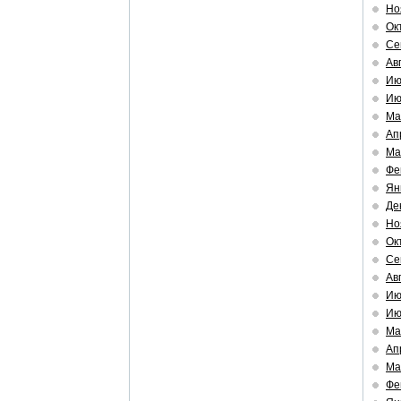
Но
Ок
Се
Ав
Ию
Ию
Ма
Ап
Ма
Фе
Ян
Де
Но
Ок
Се
Ав
Ию
Ию
Ма
Ап
Ма
Фе