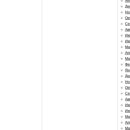
Ян
Де
Но
Ок
Се
Ав
Ию
Ию
Ма
Ап
Ма
Фе
Ян
Де
Но
Ок
Се
Ав
Ию
Ию
Ма
Ап
Ма