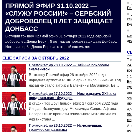
ПРЯМОЙ ЭФИР 31.10.2022 —
Ри
«СЛУЖУ РОССИИ!» – СЕРБСКИЙ
се
ДОБРОВОЛЕЦ 8 ЛЕТ ЗАЩИЩАЕТ
Ку
ДОНБАСС
се
В студии ток шоу Прямой эфир 31 октября 2022 года сербский
де
доброволец Деяна Берич, 8 лет назад поехал защищать Донбасс.
История серба Деяна Берича, который восемь лет ...
С
ЕЩЁ ЗАПИСИ ЗА ОКТЯБРЬ 2022
Tar
Прямой эфир 28.10.2022 — Тайные похороны
24
знаменитой
во
В ток шоу Прямой эфир 28 октября 2022 года
Яс
народная артистка РСФСР Ирина Мирошниченко. Год
Ви
назад не стало актрисы Валентины Малявиной. Её ...
уд
до
Прямой эфир 27.10.2022 — Нострадамус XXI века
предсказывает будущее
эф
В студии ток шоу Прямой эфир 27 октября 2022 года
лю
Ильдар Исангулов, друг Мохаммеда Сидика Афгана.
Ал
Невероятные прогнозы гениального математика из
05
Афганистана ...
ми
Прямой эфир 26.10.2022 — Исчезнувшая:
Ал
трагическая развязка
05