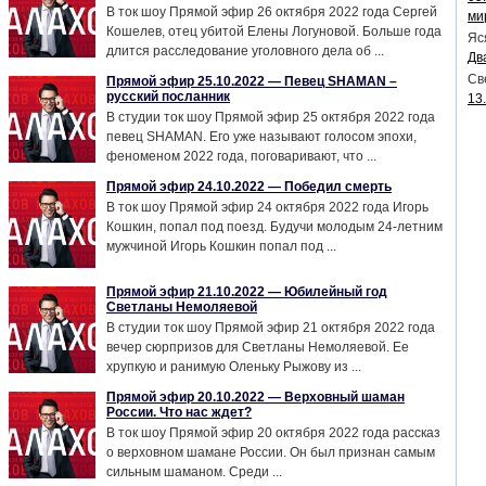
В ток шоу Прямой эфир 26 октября 2022 года Сергей
ми
Кошелев, отец убитой Елены Логуновой. Больше года
Яс
длится расследование уголовного дела об ...
Дв
Св
Прямой эфир 25.10.2022 — Певец SHAMAN –
русский посланник
13
В студии ток шоу Прямой эфир 25 октября 2022 года
певец SHAMAN. Его уже называют голосом эпохи,
феноменом 2022 года, поговаривают, что ...
Прямой эфир 24.10.2022 — Победил смерть
В ток шоу Прямой эфир 24 октября 2022 года Игорь
Кошкин, попал под поезд. Будучи молодым 24-летним
мужчиной Игорь Кошкин попал под ...
Прямой эфир 21.10.2022 — Юбилейный год
Светланы Немоляевой
В студии ток шоу Прямой эфир 21 октября 2022 года
вечер сюрпризов для Светланы Немоляевой. Ее
хрупкую и ранимую Оленьку Рыжову из ...
Прямой эфир 20.10.2022 — Верховный шаман
России. Что наc ждет?
В ток шоу Прямой эфир 20 октября 2022 года рассказ
о верховном шамане России. Он был признан самым
сильным шаманом. Среди ...