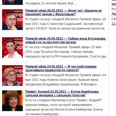
На кадрах 21-летняя Ирина Жук ...
ми
Яс
Прямой эфир 26.05.2021 — Денег нет: Шацкую не
Дв
похоронят рядом с Филатовым?
Св
В студии ток шоу «Андрей Малахов. Прямой эфир» 26
13
мая 2021 года Станислав Садальский, заслуженный
артист РСФСР. Ушла из жизни заслуженная артистка
...
Прямой эфир 25.05.2021 — Тайная жена Булдакова:
новый суд за наследство актера
В ток шоу «Андрей Малахов. Прямой эфир» 25 мая
2021 года Татьяна Нестерова, тайная любовь
народного артиста РФ Алексея Булдакова. Спустя два
...
Прямой эфир 24.05.2021 — В частной клинике
залечивали пациентов до смерти?
В студии ток шоу «Андрей Малахов. Прямой эфир» 24
мая 2021 года Анжела Хачатурьян, бывшая жена
продюсера Владимира Арцибашева. В Москве в ...
Привет, Андрей 22.05.2021 — Елена Камбурова:
сильная женщина с сильным голосом!
В гости к Андрею Малахову в шоу "Привет, Андрей!"
пришла певица, голос которой завораживает,
народная артистка России Елена Камбурова. Елена
Антоновна Камбурова ...