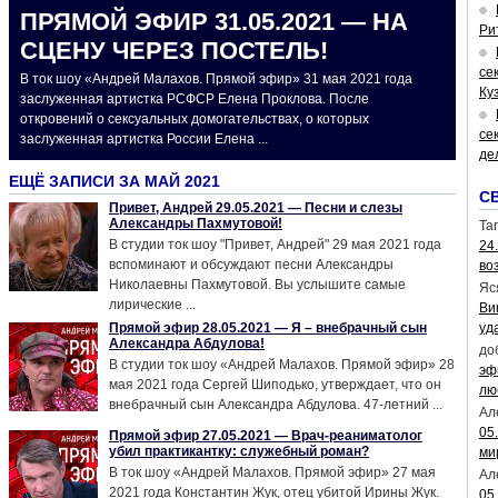
ПРЯМОЙ ЭФИР 31.05.2021 — НА
Ри
СЦЕНУ ЧЕРЕЗ ПОСТЕЛЬ!
се
В ток шоу «Андрей Малахов. Прямой эфир» 31 мая 2021 года
Ку
заслуженная артистка РСФСР Елена Проклова. После
откровений о сексуальных домогательствах, о которых
се
заслуженная артистка России Елена ...
де
ЕЩЁ ЗАПИСИ ЗА МАЙ 2021
С
Привет, Андрей 29.05.2021 — Песни и слезы
Александры Пахмутовой!
Tar
В студии ток шоу "Привет, Андрей" 29 мая 2021 года
24
вспоминают и обсуждают песни Александры
во
Николаевны Пахмутовой. Вы услышите самые
Яс
лирические ...
Ви
Прямой эфир 28.05.2021 — Я – внебрачный сын
уд
Александра Абдулова!
до
В студии ток шоу «Андрей Малахов. Прямой эфир» 28
эф
мая 2021 года Сергей Шиподько, утверждает, что он
лю
внебрачный сын Александра Абдулова. 47-летний ...
Ал
05
Прямой эфир 27.05.2021 — Врач-реаниматолог
убил практикантку: служебный роман?
ми
В ток шоу «Андрей Малахов. Прямой эфир» 27 мая
Ал
2021 года Константин Жук, отец убитой Ирины Жук.
05