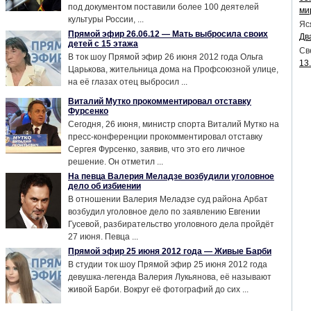
под документом поставили более 100 деятелей
ми
культуры России, ...
Яс
Прямой эфир 26.06.12 — Мать выбросила своих
Дв
детей с 15 этажа
Св
В ток шоу Прямой эфир 26 июня 2012 года Ольга
13
Царькова, жительница дома на Профсоюзной улице,
на её глазах отец выбросил ...
Виталий Мутко прокомментировал отставку
Фурсенко
Сегодня, 26 июня, министр спорта Виталий Мутко на
пресс-конференции прокомментировал отставку
Сергея Фурсенко, заявив, что это его личное
решение. Он отметил ...
На певца Валерия Меладзе возбудили уголовное
дело об избиении
В отношении Валерия Меладзе суд района Арбат
возбудил уголовное дело по заявлению Евгении
Гусевой, разбирательство уголовного дела пройдёт
27 июня. Певца ...
Прямой эфир 25 июня 2012 года — Живые Барби
В студии ток шоу Прямой эфир 25 июня 2012 года
девушка-легенда Валерия Лукьянова, её называют
живой Барби. Вокруг её фотографий до сих ...