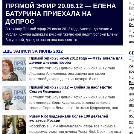
ПРЯМОЙ ЭФИР 29.06.12 — ЕЛЕНА
Ри
БАТУРИНА ПРИЕХАЛА НА
се
ДОПРОС
Ку
В ток шоу Прямой эфир 29 июня 2012 года Александр Аснис и
Руслан Кожура адвокаты русской "железной леди" госпожи Елены
се
Батуриной, два дня назад она наконец-то ...
де
ЕЩЁ ЗАПИСИ ЗА ИЮНЬ 2012
С
Прямой эфир 28 июня 2012 года — Мать завела для
Tar
дочери дневник позора
24
В студии ток шоу Прямой эфир 28 июня 2012 года
во
Людмила Алексеевна, она завела для своей
Яс
приемной дочери дневник позора. 6 лет ...
Ви
Прямой эфир 27.06.12 — Война за наследство
уд
Сергея Лемешева
до
В студии ток шоу Прямой эфир 27 июня 2012 года
эф
племянница Веры Кудрявцевой, жены великого
лю
тенора Сергея Лемешева Наталья Кудрявцева, она ...
Ал
Pussy Riot поддержали более 100 деятелей
05
культуры России
ми
Российские СМИ опубликовали открытое письмо в
Ал
поддержку участниц группы Pussy Riot. Свои подписи
05