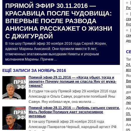
ПРЯМОЙ ЭФИР 30.11.2016 —
Ри
КРАСАВИЦА ПОСЛЕ ЧУДОВИЩА:
се
ВПЕРВЫЕ ПОСЛЕ РАЗВОДА
Ку
АНИСИНА РАССКАЖЕТ О ЖИЗНИ
С ДЖИГУРДОЙ
се
де
В ток-шоу Прямой эфир 30 ноября 2016 года Сергей Жорин,
адвокат Марины Анисиной. Они прожили вместе 9 лет,
С
отмеченных эпатажными выходками Никиты и упорным
молчанием Марины. Причем ...
Tar
24
во
ЕЩЁ ЗАПИСИ ЗА НОЯБРЬ 2016
Яс
Прямой эфир 29.11.2016 — «Когда убьют, тогда и
Ви
звоните» Почему полиция не спасла Яну от мужа-
тирана?
уд
В студии ток-шоу Прямой эфир 29 ноября 2016 года
до
Александр и Ольга Савчук, родители погибшей Яны
эф
Савчук. Яну избивал муж, она молила ...
лю
Прямой эфир 28.11.2016 — Любовь сильнее смерти.
Ал
Мать Любови Полищук дает эксклюзивное
05
интервью
ми
В ток-шоу Прямой эфир 28 ноября 2016 года
Ал
Александр Панкратов-Черный, народный артист РФ.
05