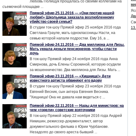
Любовь Полищук прощалась со своими коллегами на
ми
съемочной площадке ...
Яс
Прямой эфир 25.11.2016 — «Они против нашей
Дв
любви!» Школьница заказала возлюбленному
убийство своей семьи?
Св
В студии ток-шоу Прямой эфир 25 ноября 2016 года
13
Светлана Грауле, мать одноклассницы Насти, на
семью которой напали подростки. Ему 16, а ...
Прямой эфир 24.11.2016 — Два миллиона для Лизы.
Мать украла деньги пенсионеров, чтобы спасти
дочь
В ток-шоу Прямой эфир 24 ноября 2016 года Анна
Смирнова, дочь Елены Сорокиной, которую осудили
за мошенничество. Два миллиона для Лизы. Мать ...
Прямой эфир 23.11.2016 — «Хищница!» Дети
известного артиста обвиняют его вдову
В студии ток-шоу Прямой эфир 23 ноября 2016 года
Евгений Весник, сын актера Евгения Весника.
"Хищница! Она не давала нам видеться с ...
Прямой эфир 22.11.2016 — Нары для министров: на
чем «горели» советские взяточники
В ток-шоу Прямой эфир 22 ноября 2016 года Андрей
Никишин, режиссер-документалист, автор
документального фильма о Юрии Чурбанове.
Незадолго до своего ареста бывший ...