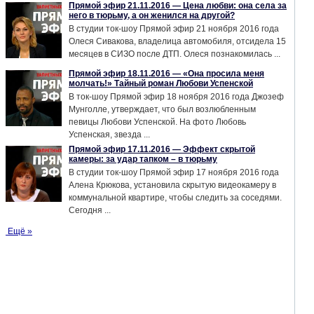
Прямой эфир 21.11.2016 — Цена любви: она села за
него в тюрьму, а он женился на другой?
В студии ток-шоу Прямой эфир 21 ноября 2016 года
Олеся Сивакова, владелица автомобиля, отсидела 15
месяцев в СИЗО после ДТП. Олеся познакомилась ...
Прямой эфир 18.11.2016 — «Она просила меня
молчать!» Тайный роман Любови Успенской
В ток-шоу Прямой эфир 18 ноября 2016 года Джозеф
Мунголле, утверждает, что был возлюбленным
певицы Любови Успенской. На фото Любовь
Успенская, звезда ...
Прямой эфир 17.11.2016 — Эффект скрытой
камеры: за удар тапком – в тюрьму
В студии ток-шоу Прямой эфир 17 ноября 2016 года
Алена Крюкова, установила скрытую видеокамеру в
коммунальной квартире, чтобы следить за соседями.
Сегодня ...
Ещё »