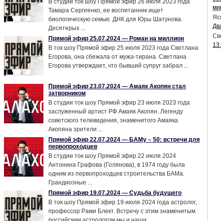
В студии ток шоу Прямой эфир 26 июля 2023 года
ми
Тамара Сергеенко, ее воспитанник ищет
Яс
биологическую семью. ДНК для Юры Шатунова.
Дв
Десятерых ...
Св
Прямой эфир 25.07.2024 — Роман на миллион
13
В ток шоу Прямой эфир 25 июля 2023 года Светлана
Егорова, она сбежала от мужа-тирана. Светлана
Егорова утверждает, что бывший супруг забрал ...
Прямой эфир 23.07.2024 — Амаяк Акопян стал
затворником
В студии ток шоу Прямой эфир 23 июля 2023 года
заслуженный артист РФ Амаяк Акопян. Легенду
советского телевидения, знаменитого Амаяка
Акопяна зрители ...
Прямой эфир 22.07.2024 — БАМу – 50: встречи для
первопроходцев
В студии ток шоу Прямой эфир 22 июля 2024
Антонина Графова (Голянова), в 1974 году была
одним из первопроходцев строительства БАМа.
Грандиозные ...
Прямой эфир 19.07.2024 — Судьба будущего
В ток шоу Прямой эфир 19 июля 2024 года астролог,
профессор Рами Блект. Встречу с этим знаменитым
российским астрологом мы и наши ...