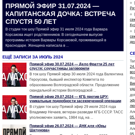
ПРЯМОЙ ЭФИР 31.07.2024 —
Ри
КАПИТАНСКАЯ ДОЧКА: ВСТРЕЧА
се
СПУСТЯ 50 ЛЕТ
Ку
В студии ток шоу Прямой эфир 31 июля 2024 года Варвара
Корсакова ищет родственников. В сегодняшнем выпуске
се
программы история Варвары Корсаковой, проживающей в
де
Краснодаре. Женщина написала в ...
С
ЕЩЁ ЗАПИСИ ЗА ИЮЛЬ 2024
Tar
Прямой эфир 30.07.2024 — Дело Фратти 25 лет
24
спустя: соучастницы заговорили
во
В ток шоу Прямой эфир 30 июля 2024 года Валентина
Яс
Героусова, бывший инспектор Комитета по
Ви
образованию Волгоградской области. Продолжение
уд
скандальной истории Волгоградской ...
до
Прямой эфир 29.07.2024 — КГБ против ЦРУ:
эф
уникальные подробности засекреченной операции
лю
В студии ток шоу Прямой эфир 29 июля 2024 года
Ал
Владимир Нечаев, ветеран разведки КГБ СССР. ТАСС
05
уполномочен заявить, 1984 год, на ...
ми
Прямой эфир 26.07.2024 — ДНК для «Юры
Ал
Шатунова»
05