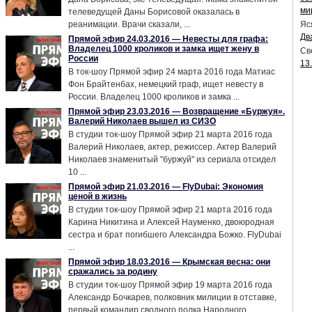
ми
телеведущей Даны Борисовой оказалась в
реанимации. Врачи сказали, ...
Яс
Дв
Прямой эфир 24.03.2016 — Невесты для графа:
Владелец 1000 кроликов и замка ищет жену в
Св
России
13
В ток-шоу Прямой эфир 24 марта 2016 года Матиас
Фон Брайтенбах, немецкий граф, ищет невесту в
России. Владелец 1000 кроликов и замка ...
Прямой эфир 23.03.2016 — Возвращение «Буржуя».
Валерий Николаев вышел из СИЗО
В студии ток-шоу Прямой эфир 21 марта 2016 года
Валерий Николаев, актер, режиссер. Актер Валерий
Николаев знаменитый "буржуй" из сериала отсидел
10 ...
Прямой эфир 21.03.2016 — FlyDubai: Экономия
ценой в жизнь
В студии ток-шоу Прямой эфир 21 марта 2016 года
Карина Никитина и Алексей Науменко, двоюродная
сестра и брат погибшего Александра Божко. FlyDubai
...
Прямой эфир 18.03.2016 — Крымская весна: они
сражались за родину
В студии ток-шоу Прямой эфир 19 марта 2016 года
Александр Бочкарев, полковник милиции в отставке,
первый командир сводного полка Народного