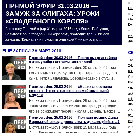
ПРЯМОЙ ЭФИР 31.03.2016 —
Ри
ЗАМУЖ ЗА ОЛИГАХА: УРОКИ
се
«СВАДЕБНОГО КОРОЛЯ»
Ку
В ток-шоу Прямой эфир 31 марта 2016 года Денис Байгужин,
называет себя "свадебным королем", проводит тренинги для
се
женщин. "Как найти и покорить олигарха?" - на курсы с ...
де
ЕЩЁ ЗАПИСИ ЗА МАРТ 2016
С
Прямой эфир 30.03.2016 — После смерти: тайная
Tar
жизнь убийцы актрисы Завьяловой
24
В студии ток-шоу Прямой эфир 30 марта 2016 года
во
Ольга Кадырова, бабушка Петра Таранова, родного
Яс
сына Петра Завьялова. Совсем недавно в студии ...
Ви
Прямой эфир 29.03.2016 — «Басков, перепиши
уд
песню!» Что ответит певец самой маленькой
до
модели
эф
В студии ток-шоу Прямой эфир 29 марта 2016 года
лю
Таша Маяковская, рост 86 сантиметров, утверждает,
Ал
что ее оскорбляет песня Николая Баскова. "Басков, ...
05
Прямой эфир 25.03.2016 — Принцип домино Даны
ми
Борисовой: звезда довела мать до самоубийства?
Ал
В студии ток-шоу Прямой эфир 25 марта 2016 года
05
Дана Борисова, экс-телеведущая. Мама знаменитой