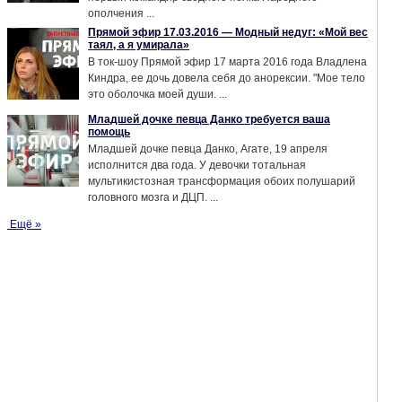
ополчения ...
Прямой эфир 17.03.2016 — Модный недуг: «Мой вес
таял, а я умирала»
В ток-шоу Прямой эфир 17 марта 2016 года Владлена
Киндра, ее дочь довела себя до анорексии. "Мое тело
это оболочка моей души. ...
Младшей дочке певца Данко требуется ваша
помощь
Младшей дочке певца Данко, Агате, 19 апреля
исполнится два года. У девочки тотальная
мультикистозная трансформация обоих полушарий
головного мозга и ДЦП. ...
Ещё »