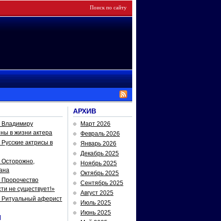
АРХИВ
— Владимиру
Март 2026
йны в жизни актера
Февраль 2026
Русские актрисы в
Январь 2026
Декабрь 2025
 Осторожно,
Ноябрь 2025
ана
Октябрь 2025
 Пророчество
Сентябрь 2025
ти не существует!»
Август 2025
— Ритуальный аферист
Июль 2025
Июнь 2025
И