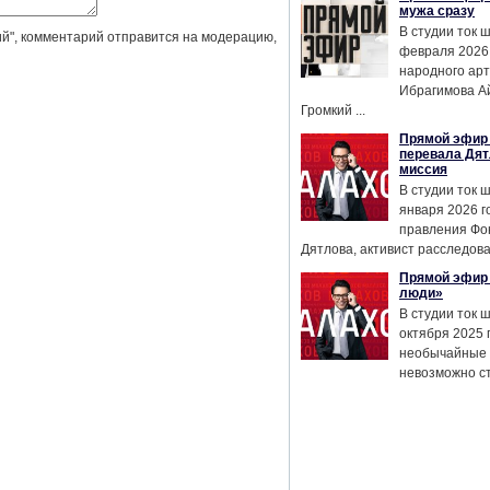
мужа сразу
В студии ток 
й", комментарий отправится на модерацию,
февраля 2026
народного ар
Ибрагимова А
Громкий ...
Прямой эфир 
перевала Дят
миссия
В студии ток 
января 2026 г
правления Фо
Дятлова, активист расследован
Прямой эфир 
люди»
В студии ток 
октября 2025 
необычайные 
невозможно сте