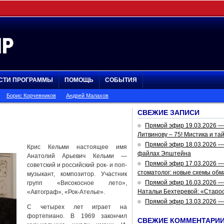
СТИ ПРОГРАММЫ
ПОМОЩЬ
СОБЫТИЯ
Борис Корчевников
Андрей Малахов
СВЕЖИЕ ЗАПИСИ
Прямой эфир 19.03.2026 
Литвинову – 75! Мистика и та
Прямой эфир 18.03.2026 — 
Крис Кельми настоящее имя
файлах Эпштейна
Анатолий Арьевич Кельми —
Прямой эфир 17.03.2026 —
советский и российский рок- и поп-
стоматолог: новые схемы обм
музыкант, композитор. Участник
Прямой эфир 16.03.2026 —
групп «Високосное лето»,
Натальи Бехтеревой: «Старос
«Автограф», «Рок-Ателье».
Прямой эфир 13.03.2026 
С четырех лет играет на
фортепиано. В 1969 закончил
СВЕЖИЕ КОММЕНТАРИ