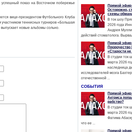
л успешный показ на Восточном побережье
Прямой эфир 
Осторожно, с
схемы обман
яется вице-президентом Футбольного Клуба
В ток шоу Пря
м участником теннисных турниров «Большая
2026 года Инн
и выпускает новые альбомы сольно.
Андрея Мулли
действий стоматолога. Вырвал
Прямой эфир 
Пророчество 
«Старости не
В студии ток 
марта 2026 го
наследница д
исследователей мозга Бахтер
отечественной ...
СОБЫТИЯ
Прямой эфир 
Актриса попа
рабство?
В студии ток 
марта 2026 го
Фатима Абаску
что ее ...
Прямой эфир 