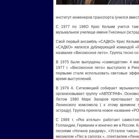
институт инженеров транспорта (учился вмест
С 1977 по 198О Крис Кельми учится там
музыкальное училище имени Гнесиных (эстрадн
Свой первый ансамбль «САДКО» Крис Кельми о
«САДКО» являлся дублирующей командой «
название «Високосное лето». Группа тесно со
В 1975 были выпущены «самиздатом» 4 магн
1977 г. «Високосное лето» выступило в Риг
первыми стали использовать световые эффек
время выступлений.
В 1979 А. Ситковецкий собирает музыкант
организовывает группу «АВТОГРАФ». Основно
Летом 1980 Марк Захаров приглашает г
Ленинского комсомола ( к этому времени
эстраду). Группа приняла новое название «Р
С 1989 г. «Рок ателье» работает самостоя
Голландии, Германии и конечно же в России. 
песнями «Ночное рандеву», «Усталое такси»,
мюзиклом «Пес в сапогах », спектаклем «Лен