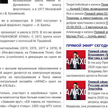
музыкальную школу имени И.
Target individual
к записи
Прям
Дунаевского по классу
— Андрей Губин: возвращени
фортепиано, а в 1977 Московский
е с В. Кузьминым).
Яся
к записи
Прямой эфир 02
Токарева: о джентльменах, уд
 же в аспирантуре. В 1983 поступает в
добрая христианка
к записи
П
ый факультет, педагог — И. Бриль).
25.09.2019 — 5 миллионов за
Александр
к записи
Прямой э
рганизует в школе в 1970. В это же время
Матиас Руст — голубь мира?
РУБИНОВОЙ АТАКИ». С 1972 группа носит
трудничает с поэтессой М. Пушкиной.
ПРЯМОЙ ЭФИР° СЕГОД
итоальбома (1974, 1976, 1977 и 1978). В
Прямой эфир 
е (Рок-фестиваль на Певческом Поле). Они
Владимиру Ли
ты (стробоскоп) и декорации на сцене во
Мистика и та
В ток шоу Пря
2026 года за
ов с высшим музыкальным образованием и
Владимир Лит
й акцент делается на электронную музыку.
заслуженного артиста России 
руппу на прослушивание в Театр имени
 театральный ансамбль «АРАКС» ушел на
Прямой эфир 
Русские актр
ОК-АТЕЛЬЕ».
Эпштейна
тельно, участвует в зарубежных турне, в
В студии ток 
Как композитор Крис Кельми известен своими
марта 2026 го
 «Замыкая круг», «Ей парень не торопись»,
актриса, мод
кома» «Люди и птицы». 1993 году MTV сняло
Макарова, она упоминается в .