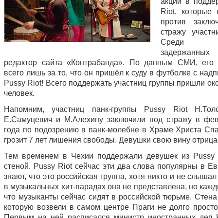
акции в подде
Riot, которые 
против заклю
стражу участн
Среди п
задержанных
редактор сайта «Контрабанда». По данным СМИ, его
всего лишь за то, что он пришёл к суду в футболке с над
Pussy Riot! Всего поддержать участниц группы пришли ок
человек.
Напомним, участниц панк-группы Pussy Riot Н.Толо
Е.Самуцевич и М.Алехину заключили под стражу в фе
года по подозрению в панк-молебне в Храме Христа Спа
грозит 7 лет лишения свободы. Девушки свою вину отрица
Тем временем в Чехии поддержали девушек из Pussy 
стеной. Pussy Riot сейчас эти два слова популярны в Е
знают, что это российская группа, хотя никто и не слышал
в музыкальных хит-парадах она не представлена, но кажд
что музыканты сейчас сидят в российской тюрьме. Стена
которую возвели в самом центре Праги не долго просто
Первым на ней расписался министр иностранных дел 