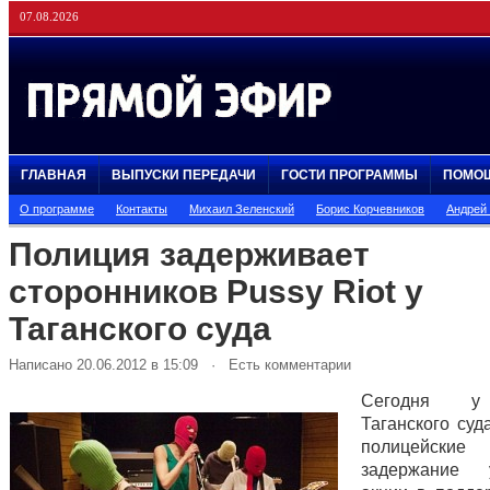
07.08.2026
ГЛАВНАЯ
ВЫПУСКИ ПЕРЕДАЧИ
ГОСТИ ПРОГРАММЫ
ПОМО
О программе
Контакты
Михаил Зеленский
Борис Корчевников
Андрей
Полиция задерживает
сторонников Pussy Riot у
Таганского суда
Написано 20.06.2012 в 15:09 · Есть комментарии
Сегодня у
Таганского суд
полицейски
задержание у