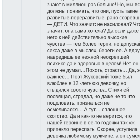
знают в миллион раз больше! Но, мы в
должны понимать, что они, пусть такие
развитые-переразвитые, рано созревш
— ДЕТИ. Что значит: не насиловал? Чт
значит: она сама хотела? Да если даже
него к ней действительно высокие
чувства — тем более терпи, не допуска
секса даже в мыслях, береги ее. А вдру
навредишь ее нежной неокрепшей
психике да и здоровью в целом! Нет, он
этом не думал…Похоть, страсть… Да, э
важнее… Поэт Жуковский тоже был
влюблен в 12 -летнюю девочку, но
стыдился своего чувства. Стихи ей
посвящал, страдал, но даже не то что
поцеловать, признаться не
осмеливался… А тут… сплошное
скотство. Да и как-то не верится, что
нашей героине в ее-то годочки так уж
припекло переспать. Скорее, уступила
девочка любимому мужчине, а он суме