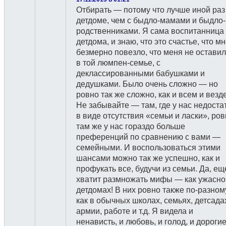
Отбирать — потому что лучше иной раз
детдоме, чем с быдло-мамами и быдло-
родственниками. Я сама воспитанница
детдома, и знаю, что это счастье, что м
безмерно повезло, что меня не остави
в той люмпен-семье, с
деклассированными бабушками и
дедушками. Было очень сложно — но
ровно так же сложно, как и всем и везде
Не забывайте — там, где у нас недоста
в виде отсутствия «семьи и ласки», ро
там же у нас гораздо больше
преференций по сравнению с вами —
семейными. И воспользоваться этими
шансами можно так же успешно, как и
профукать все, будучи из семьи. Да, ещ
хватит размножать мифы — как ужасно
детдомах! В них ровно также по-разном
как в обычных школах, семьях, детсада
армии, работе и т.д. Я видела и
ненависть, и любовь, и голод, и дороги