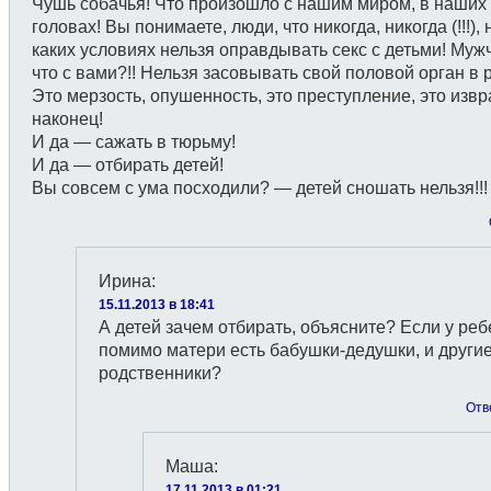
Чушь собачья! Что произошло с нашим миром, в наших
головах! Вы понимаете, люди, что никогда, никогда (!!!), 
каких условиях нельзя оправдывать секс с детьми! Муж
что с вами?!! Нельзя засовывать свой половой орган в 
Это мерзость, опушенность, это преступление, это изв
наконец!
И да — сажать в тюрьму!
И да — отбирать детей!
Вы совсем с ума посходили? — детей сношать нельзя!!!
Ирина
:
15.11.2013 в 18:41
А детей зачем отбирать, объясните? Если у реб
помимо матери есть бабушки-дедушки, и други
родственники?
Отв
Маша
:
17.11.2013 в 01:21