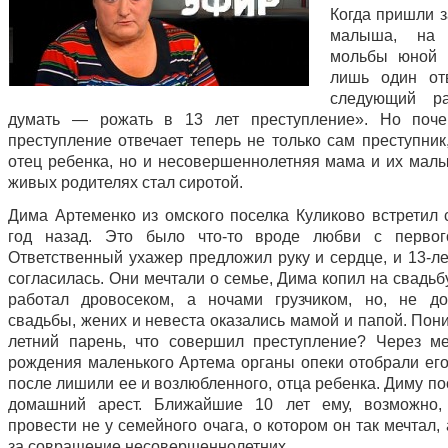
Когда пришли з
малыша, на
мольбы юной
лишь один о
следующий р
думать — рожать в 13 лет преступление». Но поче
преступление отвечает теперь не только сам преступник
отец ребенка, но и несовершеннолетняя мама и их малы
живых родителях стал сиротой.
Дима Артеменко из омского поселка Куликово встретил
год назад. Это было что-то вроде любви с первого
Ответственный ухажер предложил руку и сердце, и 13-л
согласилась. Они мечтали о семье, Дима копил на свадьб
работал дровосеком, а ночами грузчиком, но, не д
свадьбы, жених и невеста оказались мамой и папой. Пон
летний парень, что совершил преступление? Через м
рождения маленького Артема органы опеки отобрали его
после лишили ее и возлюбленного, отца ребенка. Диму п
домашний арест. Ближайшие 10 лет ему, возможно, 
провести не у семейного очага, о котором он так мечтал,
за совращение несовершеннолетних.