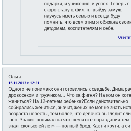
подарки, и унижения, и успех. Теперь я
скоро стану к. фил. н., выйду замуж,
научусь иметь семью и всегда буду
помнить, что всем этим я обязана свои
детдомам, воспитателям и себе.
Ответи
Ольга
:
15.11.2013 в 12:21
Одного не понимаю: они готовились к свадьбе, Дима ра
дровосеком и грузчиком… Что за фигня? На ком он хот
жениться? На 12-летнем ребенке?Если действительно
собирались жениться, значит, жених не мог не знать ис
возраста невесты, тем более, что девочка выглядит сл
юно. Значит, понимал на что шел и все оправдания тем,
знал, сколько ей лет» — полный бред. Как ни крути, а с