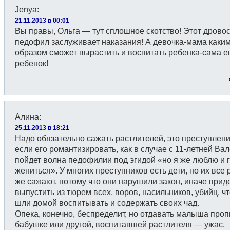
Jenya
:
21.11.2013 в 00:01
Вы правы, Ольга — тут сплошное скотство! Этот дровос
педофил заслуживает наказания! А девочка-мама каки
образом сможет вырастить и воспитать ребенка-сама 
ребенок!
Алина
:
25.11.2013 в 18:21
Надо обязательно сажать растлителей, это преступлени
если его романтизировать, как в случае с 11-летней Ва
пойдет волна педофилии под эгидой «но я же люблю и 
жениться». У многих преступников есть дети, но их все
же сажают, потому что они нарушили закон, иначе прид
выпустить из тюрем всех, воров, насильников, убийц, ч
шли домой воспитывать и содержать своих чад.
Опека, конечно, беспределит, но отдавать малыша проп
бабушке или другой, воспитавшей растлителя — ужас,