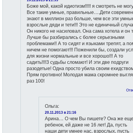
Боже мой, какой идиотизм!!!!! я смотреть не могу!
Все такие умные, правильные….Дети совреме
знают в миллион раз больше, чем все эти умны
взрослые дяди и тети!!! Это не единичный случай
Он никого не насиловал. Она сама хотела и он 
Лучше бы разбирались с более серьезными
проблемами!! А то сидят и языками трепят, а п
ничем не помогают!!! Поженили бы, создали ус
для жизни нормальные и все хорошо!!! А то
садить!!!!3 судьбы сломают! И эти две подруги
разодетые! Одна просто убила своим ехидством
Прям противно! Молодая мама скромнее выгля
раз 100!
Отв
Ольга
:
20.11.2013 в 21:16
Арина… О чем Вы пишете? Она же ещ
ребенок, ей даже не 16 лет! Да, пусть
наши дети умнее нас, взрослых, пусть