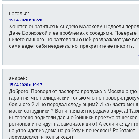
наталья
:
15.04.2020 в 18:28
Хочется обратиться к Андрею Малахову. Надоели перед
Дане Борисовой и ее проблемах с соседями. Поверьте,
ничего личного, но разговоры о ней раздражают уже вс
сама ведет себя неадекватно, прекратите ее пиарить.
андрей
:
15.04.2020 в 19:17
Доброго! Проверяют паспорта пропуска в Москве а где
гарантия что полицейский только что не проверил доку
больного ? И не передал следующим? И как часто мен
маски сотрудники ? Вот и прямая передача вируса! Так
интересно водители дальнобойшики проезжают нескол
регионов и не идут на самоизоляцию ! А если и сядут т
на утро идет из дома на работу и понеслось! Работают
леруамерлен и толпы ходят!