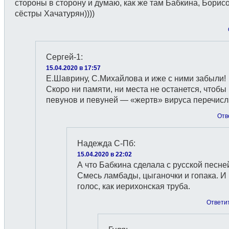
стороны в сторону и думаю, как же там Бабкина, Борис
сёстры Хачатурян))))
Сергей-1
:
15.04.2020 в 17:57
Е.Шаврину, С.Михайлова и иже с ними забыли!
Скоро ни памяти, ни места не останется, чтобы
певунов и певуней — «жертв» вируса перечисл
Отв
Надежда С-Пб
:
15.04.2020 в 22:02
А что Бабкина сделала с русской песне
Смесь ламбады, цыганочки и гопака. И
голос, как иерихонская труба.
Ответи