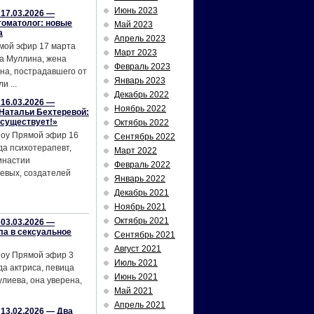
Июнь 2023
17.03.2026 —
томатолог: новые
Май 2023
а
Апрель 2023
мой эфир 17 марта
Март 2023
а Муллина, жена
Февраль 2023
на, пострадавшего от
Январь 2023
и ...
Декабрь 2022
16.03.2026 —
Ноябрь 2022
Натальи Бехтеревой:
 существует!»
Октябрь 2022
шоу Прямой эфир 16
Сентябрь 2022
да психотерапевт,
Март 2022
инастии
Февраль 2022
евых, создателей
Январь 2022
Декабрь 2021
Ноябрь 2021
Октябрь 2021
03.03.2026 —
ла в сексуальное
Сентябрь 2021
Август 2021
шоу Прямой эфир 3
Июль 2021
да актриса, певица
Июнь 2021
лиева, она уверена,
Май 2021
Апрель 2021
13.02.2026 — Два