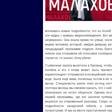
всплывать новые подробности, что за Аллой 
эти кадры с камеры видеонаблюдения. Вот мы
неуверенно. Она ехала прямо по улице, после
видим человека, который, увидев девушку, р
предыдущей программе подруга Аллы Екате
гибели она отправила ей голосовое сообщение
случится, то значит, Аллу убили.
Съёмочная группа вылетела в Таиланд, чтобы 
погибла и кто к этому может быть причас
корреспондент отправился в полицейский участ
воде, была ещё жива, поскольку потом в её 
мусор. Специалисты взяли спил из-под ногт
полтора месяца мы сможем сказать, что с не
изначально не хотел общаться. Однако пос
первой программы, где его засняли гуляю
решился на откровенный разговор. Скоро о
подробности загадочной гибели, а так
полуострове. И как на месте преступления о