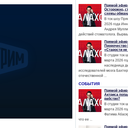
Прямой эфир 
Осторожно, с
схемы обман
В ток шоу Пря
2026 года Инн
Андрея Мулли
действий стоматолога. Вырвал
Прямой эфир 
Пророчество 
«Старости не
В студии ток 
марта 2026 го
наследница д
исследователей мозга Бахтер
отечественной ...
СОБЫТИЯ
Прямой эфир 
Актриса попа
рабство?
В студии ток 
марта 2026 го
Фатима Абаску
что ее ...
Прямой эфир 