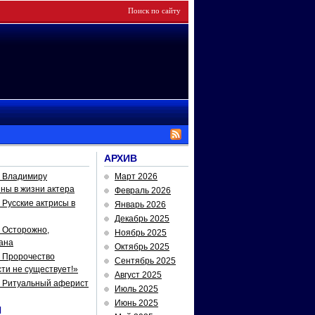
АРХИВ
— Владимиру
Март 2026
йны в жизни актера
Февраль 2026
Русские актрисы в
Январь 2026
Декабрь 2025
 Осторожно,
Ноябрь 2025
ана
Октябрь 2025
 Пророчество
Сентябрь 2025
ти не существует!»
Август 2025
— Ритуальный аферист
Июль 2025
Июнь 2025
И