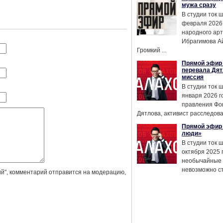
мужа сразу
В студии ток 
февраля 2026
народного ар
Ибрагимова А
Громкий ...
Прямой эфир 
перевала Дят
миссия
В студии ток 
января 2026 г
правления Фо
Дятлова, активист расследован
Прямой эфир 
люди»
В студии ток 
октября 2025 
необычайные 
невозможно сте
й", комментарий отправится на модерацию,