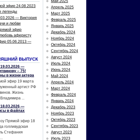
Май 2025
ой эфир 24.08.2023
Апрель 2025
е легенды
Март 2025
.03.2026 — Виктория
Февраль 2025
ачи и любви
Январь 2025
рямой эфир
Декабрь 2024
 любовь аферисту
Ноябрь 2024
фир 05.06.2013 —
Октябрь 2024
Сентябрь 2024
Август 2024
НЯШНИЙ ВЫПУСК
Июль 2024
19.03.2026 —
Июнь 2024
твинову – 75!
йны в жизни актера
Май 2024
мой эфир 19 марта
Апрель 2024
служенный артист РФ
Март 2024
винов. Жизнь
Февраль 2024
Владимира ...
Январь 2024
18.03.2026 —
Декабрь 2023
исы в файлах
Ноябрь 2023
Октябрь 2023
шоу Прямой эфир 18
Сентябрь 2023
да голливудская
ель Стефания
Август 2023
..
Июль 2023