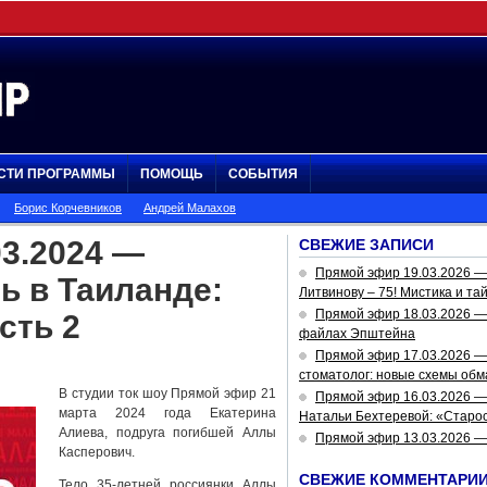
СТИ ПРОГРАММЫ
ПОМОЩЬ
СОБЫТИЯ
Борис Корчевников
Андрей Малахов
3.2024 —
СВЕЖИЕ ЗАПИСИ
Прямой эфир 19.03.2026 
ь в Таиланде:
Литвинову – 75! Мистика и та
Прямой эфир 18.03.2026 — 
сть 2
файлах Эпштейна
Прямой эфир 17.03.2026 —
стоматолог: новые схемы обм
В студии ток шоу Прямой эфир 21
Прямой эфир 16.03.2026 —
марта 2024 года Екатерина
Натальи Бехтеревой: «Старос
Алиева, подруга погибшей Аллы
Прямой эфир 13.03.2026 
Касперович.
СВЕЖИЕ КОММЕНТАРИ
Тело 35-летней россиянки Аллы