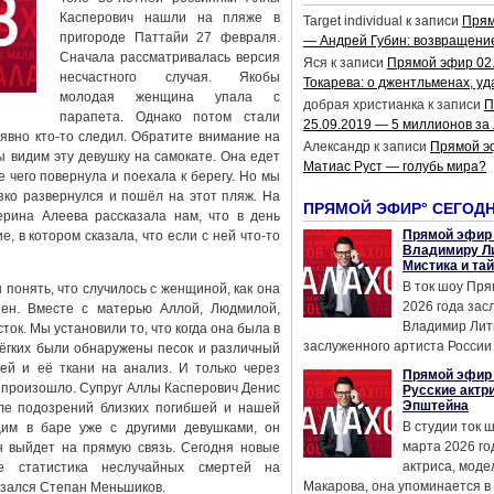
Касперович нашли на пляже в
Target individual
к записи
Прям
пригороде Паттайи 27 февраля.
— Андрей Губин: возвращени
Сначала рассматривалась версия
Яся
к записи
Прямой эфир 02
несчастного случая. Якобы
Токарева: о джентльменах, уд
молодая женщина упала с
добрая христианка
к записи
П
парапета. Однако потом стали
25.09.2019 — 5 миллионов за
явно кто-то следил. Обратите внимание на
Александр
к записи
Прямой э
 видим эту девушку на самокате. Она едет
Матиас Руст — голубь мира?
 чего повернула и поехала к берегу. Но мы
езко развернулся и пошёл на этот пляж. На
ПРЯМОЙ ЭФИР° СЕГОД
рина Алеева рассказала нам, что в день
Прямой эфир 
, в котором сказала, что если с ней что-то
Владимиру Ли
Мистика и та
В ток шоу Пря
понять, что случилось с женщиной, как она
2026 года за
тен. Вместе с матерью Аллой, Людмилой,
Владимир Лит
ок. Мы установили то, что когда она была в
заслуженного артиста России 
лёгких были обнаружены песок и различный
ей и её ткани на анализ. И только через
Прямой эфир 
й произошло. Супруг Аллы Касперович Денис
Русские актр
Эпштейна
ле подозрений близких погибшей и нашей
В студии ток 
щим в баре уже с другими девушками, он
марта 2026 го
н выйдет на прямую связь. Сегодня новые
актриса, мод
же статистика неслучайных смертей на
Макарова, она упоминается в .
казался Степан Меньшиков.