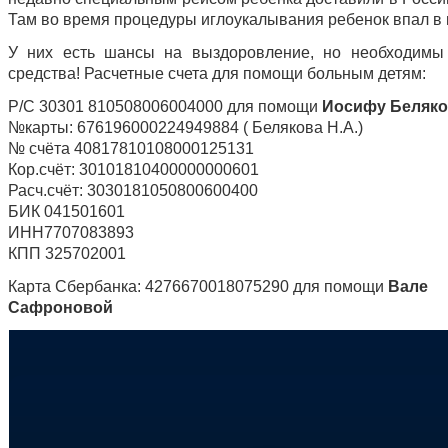
Там во время процедуры иглоукалывания ребенок впал в 
У них есть шансы на выздоровление, но необходимы
средства! Расчетные счета для помощи больным детям:
Р/C 30301 810508006004000 для помощи
Иосифу Беляко
№карты: 676196000224949884 ( Белякова Н.А.)
№ счёта 40817810108000125131
Кор.счёт: 30101810400000000601
Расч.счёт: 3030181050800600400
БИК 041501601
ИНН7707083893
КПП 325702001
Карта Сбербанка: 4276670018075290 для помощи
Вале
Сафроновой