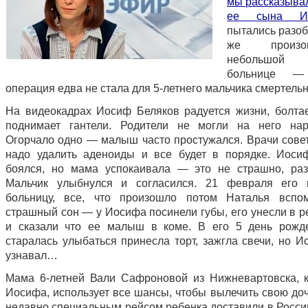
мы рассказыва
ее сына И
пытались разоб
же произ
небольшой 
больнице —
операция едва не стала для 5-летнего мальчика смертельн
На видеокадрах Иосиф Беляков радуется жизни, болтае
поднимает гантели. Родители не могли на него нар
Огорчало одно — малыш часто простужался. Врачи совет
надо удалить аденоиды и все будет в порядке. Иосиф
боялся, но мама успокаивала — это не страшно, раз
Мальчик улыбнулся и согласился. 21 февраля его 
больницу, все, что произошло потом Наталья вспом
страшный сон — у Иосифа посинели губы, его унесли в 
и сказали что ее малыш в коме. В его 5 день рожд
старалась улыбаться принесла торт, зажгла свечи, но И
узнавал…
Мама 6-летней Вали Сафроновой из Нижневартовска, 
Иосифа, использует все шансы, чтобы вылечить свою доч
недавно специальным рейсом ребенка доставили в Россию