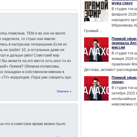
мужа сразу
В студии ток 
февраля 2026
народного ар
Ибрагимова А
Громкий ...
опы помельче, ТЕМ и во сне не могло
е наделила, то страх они имели:
Прямой эфир 
перевала Дят
лись в наглую,как теперешние.Если из
миссия
рь не грабят 10, а остальные даже не
В студии ток 
пал и дальше увёз! Советский мэр
января 2026 г
 Вы можете на его месте хоть кого-то из
правления Фо
ший» Лужков? Обокрав полмосквы,
Дятлова, активист расследован
ых лошадках в собственном имении в
 «ТУ» коррупцию. Пора уже говорить про
Прямой эфир 
люди»
В студии ток 
Ответить »
октября 2025 
необычайные 
невозможно сте
 на что в советское время можно было