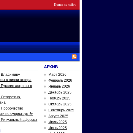
АРХИВ
— Владимиру
Март 2026
йны в жизни актера
Февраль 2026
Русские актрисы в
Январь 2026
Декабрь 2025
 Осторожно,
Ноябрь 2025
ана
Октябрь 2025
 Пророчество
Сентябрь 2025
ти не существует!»
Август 2025
— Ритуальный аферист
Июль 2025
Июнь 2025
И