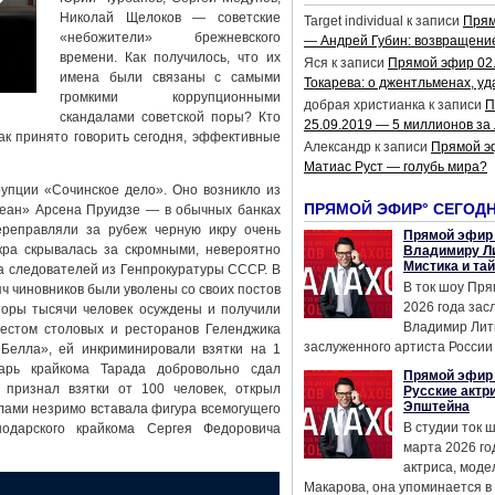
Николай Щелоков — советские
Target individual
к записи
Прям
«небожители» брежневского
— Андрей Губин: возвращени
времени. Как получилось, что их
Яся
к записи
Прямой эфир 02
имена были связаны с самыми
Токарева: о джентльменах, уд
громкими коррупционными
добрая христианка
к записи
П
скандалами советской поры? Кто
25.09.2019 — 5 миллионов за
ак принято говорить сегодня, эффективные
Александр
к записи
Прямой э
Матиас Руст — голубь мира?
рупции «Сочинское дело». Оно возникло из
ПРЯМОЙ ЭФИР° СЕГОД
кеан» Арсена Пруидзе — в обычных банках
ереправляли за рубеж черную икру очень
Прямой эфир 
кра скрывалась за скромными, невероятно
Владимиру Ли
Мистика и та
а следователей из Генпрокуратуры СССР. В
В ток шоу Пря
ч чиновников были уволены со своих постов
2026 года за
оры тысячи человек осуждены и получили
Владимир Лит
естом столовых и ресторанов Геленджика
заслуженного артиста России 
Белла», ей инкриминировали взятки на 1
тарь крайкома Тарада добровольно сдал
Прямой эфир 
 признал взятки от 100 человек, открыл
Русские актр
Эпштейна
елами незримо вставала фигура всемогущего
В студии ток 
нодарского крайкома Сергея Федоровича
марта 2026 го
актриса, мод
Макарова, она упоминается в .