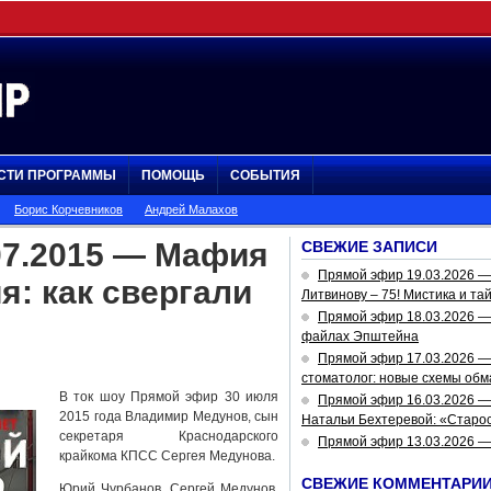
СТИ ПРОГРАММЫ
ПОМОЩЬ
СОБЫТИЯ
Борис Корчевников
Андрей Малахов
07.2015 — Мафия
СВЕЖИЕ ЗАПИСИ
Прямой эфир 19.03.2026 
я: как свергали
Литвинову – 75! Мистика и та
Прямой эфир 18.03.2026 — 
файлах Эпштейна
Прямой эфир 17.03.2026 —
стоматолог: новые схемы обм
В ток шоу Прямой эфир 30 июля
Прямой эфир 16.03.2026 —
2015 года Владимир Медунов, сын
Натальи Бехтеревой: «Старос
секретаря Краснодарского
Прямой эфир 13.03.2026 
крайкома КПСС Сергея Медунова.
СВЕЖИЕ КОММЕНТАРИ
Юрий Чурбанов, Сергей Медунов,