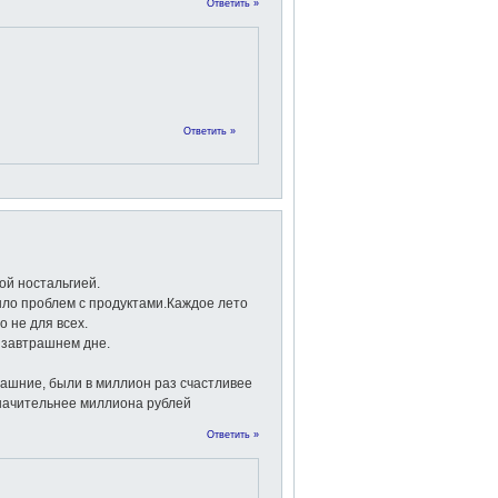
Ответить »
Ответить »
ой ностальгией.
ыло проблем с продуктами.Каждое лето
о не для всех.
в завтрашнем дне.
гдашние, были в миллион раз счастливее
значительнее миллиона рублей
Ответить »