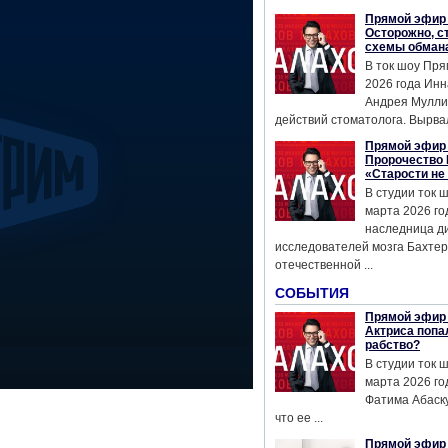
Прямой эфир 
Осторожно, с
схемы обман
В ток шоу Пря
2026 года Инн
Андрея Мулли
действий стоматолога. Вырвал
Прямой эфир 
Пророчество 
«Старости не
В студии ток 
марта 2026 го
наследница д
исследователей мозга Бахтер
отечественной ...
СОБЫТИЯ
Прямой эфир 
Актриса попа
рабство?
В студии ток 
марта 2026 го
Фатима Абаску
что ее ...
Прямой эфир 