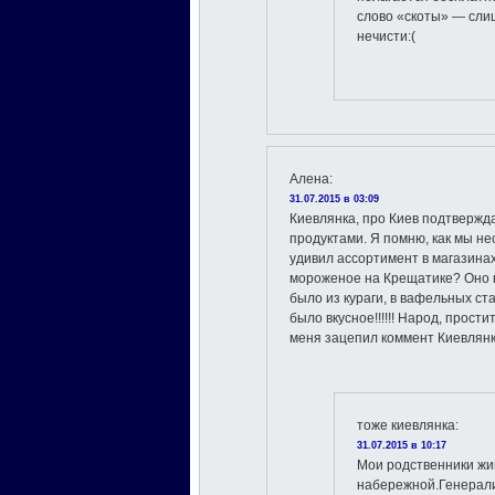
слово «скоты» — слиш
нечисти:(
Алена
:
31.07.2015 в 03:09
Киевлянка, про Киев подтвержд
продуктами. Я помню, как мы нес
удивил ассортимент в магазинах
мороженое на Крещатике? Оно пр
было из кураги, в вафельных ст
было вкусное!!!!!! Народ, прости
меня зацепил коммент Киевлян
тоже киевлянка
:
31.07.2015 в 10:17
Мои родственники жи
набережной.Генерали