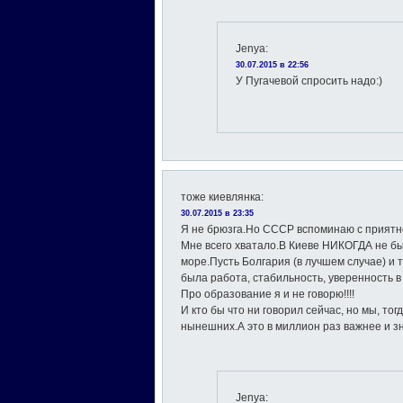
Jenya
:
30.07.2015 в 22:56
У Пугачевой спросить надо:)
тоже киевлянка
:
30.07.2015 в 23:35
Я не брюзга.Но СССР вспоминаю с приятн
Мне всего хватало.В Киеве НИКОГДА не б
море.Пусть Болгария (в лучшем случае) и т
была работа, стабильность, уверенность 
Про образование я и не говорю!!!!
И кто бы что ни говорил сейчас, но мы, то
нынешних.А это в миллион раз важнее и 
Jenya
: