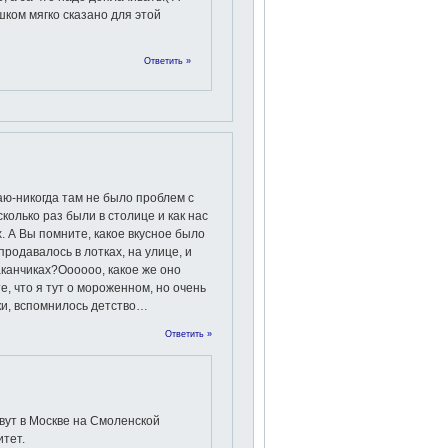
ком мягко сказано для этой
Ответить »
аю-никогда там не было проблем с
колько раз были в столице и как нас
. А Вы помните, какое вкусное было
одавалось в лотках, на улице, и
аканчиках?Оооооо, какое же оно
те, что я тут о мороженном, но очень
ки, вспомнилось детство…
Ответить »
вут в Москве на Смоленской
тет.