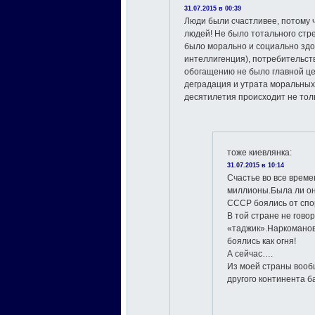
31.07.2015 в 00:39
Люди были счастливее, потому ч
людей! Не было тотального стр
было морально и социально здо
интеллигенция), потребительст
обогащению не было главной це
деградация и утрата моральных
десятилетия происходит не тол
тоже киевлянка
:
31.07.2015 в 10:14
Счастье во все врем
миллионы.Была ли он
СССР боялись от спо
В той стране не гово
«таджик».Наркоманов
боялись как огня!
А сейчас….
Из моей страны вооб
другого континента б