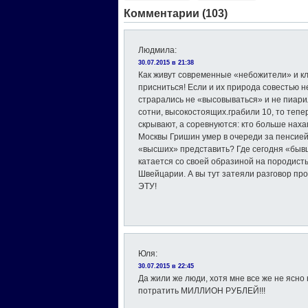
Комментарии (103)
Людмила
:
30.07.2015 в 21:38
Как живут современные «небожители» и кл
присниться! Если и их природа совестью н
страрались не «высовываться» и не пиари
сотни, высокостоящих.грабили 10, то тепе
скрывают, а соревнуются: кто больше наха
Москвы Гришин умер в очереди за пенсией!
«высших» представить? Где сегодня «быв
катается со своей образиной на породист
Швейцарии. А вы тут затеяли разговор про
ЭТУ!
Юля
:
30.07.2015 в 22:45
Да жили же люди, хотя мне все же не ясно
потратить МИЛЛИОН РУБЛЕЙ!!!