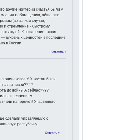
то другие критерии счастья были у
емления к обогащению, общество
ровым (во всяком случае,
во и стремление к быстрому
лью людей. К сожаление, такая
 — духовных ценностей в последние
ько в России…
Ответить »
ена одинаковое.У Хьюстон были
а счастливой????
рта до войны.А сейчас????
рили с презрением
 знали наперечет! Участкового
ще сделали управляемую с
анановую республику.
Ответить »