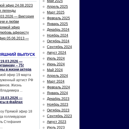
Май 2025
ой эфир 24.08.2023
Апрель 2025
е легенды
Март 2025
.03.2026 — Виктория
Февраль 2025
ачи и любви
Январь 2025
рямой эфир
Декабрь 2024
 любовь аферисту
Ноябрь 2024
фир 05.06.2013 —
Октябрь 2024
Сентябрь 2024
Август 2024
НЯШНИЙ ВЫПУСК
Июль 2024
19.03.2026 —
Июнь 2024
твинову – 75!
йны в жизни актера
Май 2024
мой эфир 19 марта
Апрель 2024
служенный артист РФ
Март 2024
винов. Жизнь
Февраль 2024
Владимира ...
Январь 2024
18.03.2026 —
Декабрь 2023
исы в файлах
Ноябрь 2023
Октябрь 2023
шоу Прямой эфир 18
Сентябрь 2023
да голливудская
ель Стефания
Август 2023
..
Июль 2023