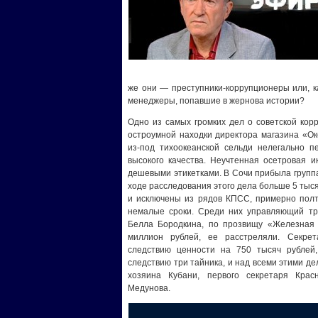
же они — преступники-коррупционеры или, к
менеджеры, попавшие в жернова истории?
Одно из самых громких дел о советской кор
остроумной находки директора магазина «О
из-под тихоокеанской сельди нелегально п
высокого качества. Неучтенная осетровая и
дешевыми этикетками. В Сочи прибыла групп
ходе расследования этого дела больше 5 тыся
и исключены из рядов КПСС, примерно полт
немалые сроки. Среди них управляющий тр
Белла Бородкина, по прозвищу «Железная 
миллион рублей, ее расстреляли. Секре
следствию ценности на 750 тысяч рублей,
следствию три тайника, и над всеми этими д
хозяина Кубани, первого секретаря Крас
Медунова.