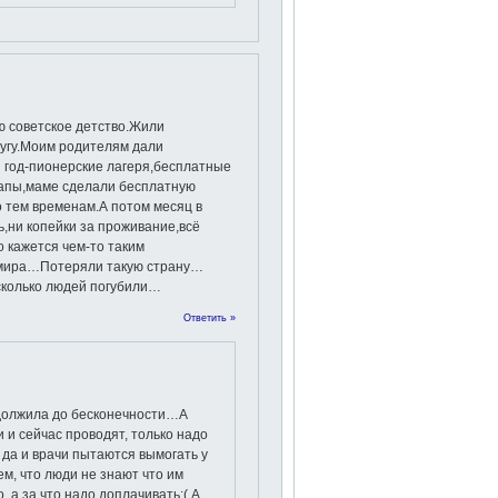
ю советское детство.Жили
ругу.Моим родителям дали
 год-пионерские лагеря,бесплатные
 папы,маме сделали бесплатную
 тем временам.А потом месяц в
ь,ни копейки за проживание,всё
 кажется чем-то таким
 мира…Потеряли такую страну…
,сколько людей погубили…
Ответить »
должила до бесконечности…А
и сейчас проводят, только надо
, да и врачи пытаются вымогать у
ем, что люди не знают что им
, а за что надо доплачивать:( А