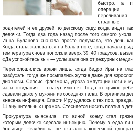
быстро, а п
операци
переливания
странные 
родителей и ее друзей по детскому саду, когда видят та
девочки. Тогда два года назад после того самого укол
Инна Буланова сначала просто подумала, что дочь кап
Когда стала жаловаться на боль в ноге, когда начала рыд
температура снова поползла вверх 39, 40 градусов, вызв
«Да успокойтесь вы» — услышала она от дежурных медик
Переполошились врачи лишь, когда бедро Иры на гла
разбухать, тогда же посыпались жуткие даже для взросло
диагнозы. Сепсис, флегмона, угроза ампутации ноги и м
часы ожидания — спасут или нет. Тогда от криков реб
сдавали даже у мужчин из соседних палат. В организм д
внесена инфекция. Спасти Иру удалось с тех пор, правда,
11 внушительных шрамов. Стесняется носить платья в дет
Прокуратура выяснила, что виной всему стал грязн
которым девочке сделали инъекцию. Почему в едва ли 
больнице Челябинска не оказалось копеечной однора