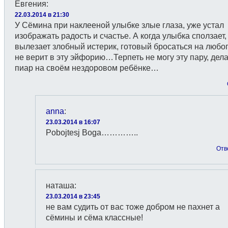
Евгения
:
22.03.2014 в 21:30
У Сёмина при наклееной улыбке злые глаза, уже устал
изображать радость и счастье. А когда улыбка сползает,
вылезает злобный истерик, готовый бросаться на любог
не верит в эту эйфорию…Терпеть не могу эту пару, де
пиар на своём нездоровом ребёнке…
anna
:
23.03.2014 в 16:07
Pobojtesj Boga…………..
Отв
наташа
:
23.03.2014 в 23:45
не вам судить от вас тоже добром не пахнет а
сёмины и сёма классные!