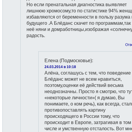
Но если пренатальная диагностика выявляет
лишнюю хромосому,то по статистике 94% женщ
избавляются от беременности в пользу разума 
будущего .А Блёданс скачет по программам,так 
неё няни и домработницы,изображая «солнечн
радость.
Отв
Елена (Подмосковье)
:
24.03.2014 в 10:18
Алёна, соглашусь с тем, что поведение
Блёданс может не всем нравиться,
поэтому,оценки её действий весьма
неоднозначны. Просто я смотрю, что ту
«некоторые личности»( я думаю, Вы
понимаете, о ком речь), как всегда, стал
противопоставлять картину
происходящего в России тому, что
происходит в Европе, затрагивая в том
числе и умственную отсталость. Вот мн