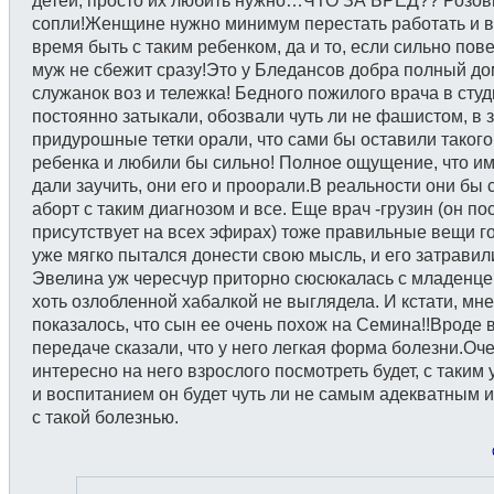
детей, просто их любить нужно…ЧТО ЗА БРЕД?? Розо
сопли!Женщине нужно минимум перестать работать и 
время быть с таким ребенком, да и то, если сильно пове
муж не сбежит сразу!Это у Бледансов добра полный до
служанок воз и тележка! Бедного пожилого врача в сту
постоянно затыкали, обозвали чуть ли не фашистом, в 
придурошные тетки орали, что сами бы оставили такого
ребенка и любили бы сильно! Полное ощущение, что им
дали заучить, они его и проорали.В реальности они бы 
аборт с таким диагнозом и все. Еще врач -грузин (он по
присутствует на всех эфирах) тоже правильные вещи г
уже мягко пытался донести свою мысль, и его затравил
Эвелина уж чересчур приторно сюсюкалась с младенце
хоть озлобленной хабалкой не выглядела. И кстати, мн
показалось, что сын ее очень похож на Семина!!Вроде 
передаче сказали, что у него легкая форма болезни.Оч
интересно на него взрослого посмотреть будет, с таким
и воспитанием он будет чуть ли не самым адекватным 
с такой болезнью.