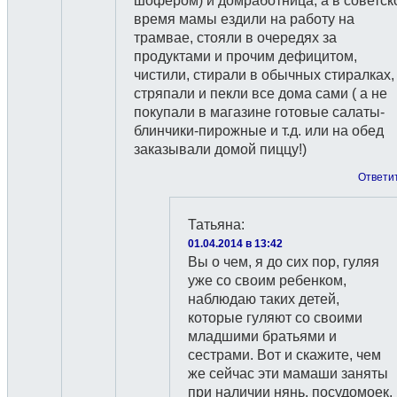
шофером) и домработница, а в советск
время мамы ездили на работу на
трамвае, стояли в очередях за
продуктами и прочим дефицитом,
чистили, стирали в обычных стиралках,
стряпали и пекли все дома сами ( а не
покупали в магазине готовые салаты-
блинчики-пирожные и т.д. или на обед
заказывали домой пиццу!)
Ответи
Татьяна
:
01.04.2014 в 13:42
Вы о чем, я до сих пор, гуляя
уже со своим ребенком,
наблюдаю таких детей,
которые гуляют со своими
младшими братьями и
сестрами. Вот и скажите, чем
же сейчас эти мамаши заняты
при наличии нянь, посудомоек,