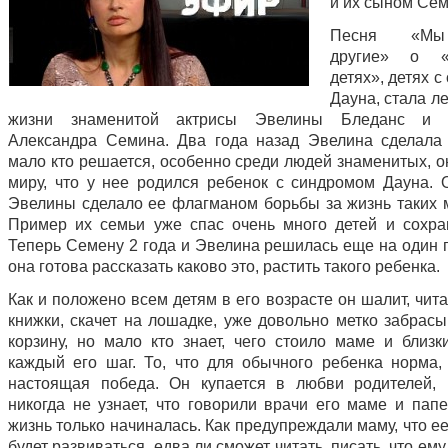
и их сыном Се
Песня «Мы
другие» о «
детях», детях 
Дауна, стала л
жизни знаменитой актрисы Эвелины Бледанс и 
Александра Семина. Два года назад Эвелина сделала 
мало кто решается, особенно среди людей знаменитых, о
миру, что у нее родился ребенок с синдромом Дауна. 
Эвелины сделало ее флагманом борьбы за жизнь таких 
Пример их семьи уже спас очень много детей и сохра
Теперь Семену 2 года и Эвелина решилась еще на один 
она готова рассказать каково это, растить такого ребенка.
Как и положено всем детям в его возрасте он шалит, чит
книжки, скачет на лошадке, уже довольно метко забрасы
корзину, но мало кто знает, чего стоило маме и близ
каждый его шаг. То, что для обычного ребенка норма
настоящая победа. Он купается в любви родителей,
никогда не узнает, что говорили врачи его маме и папе
жизнь только начиналась. Как предупреждали маму, что 
будет развиваться, едва ли сможет читать, писать, что ему