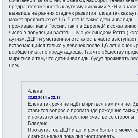
сочетанной патологии),а бывают, наоборот, гениальным
предрасположенность к аутизму никакими УЗИ и анали
выявишь на ранних стадиях развития плода,так как аут
может проявиться от 1,6 -5 лет. И такие дети-инвалиды
проживают как в России, так и в Европе.И к сожалению,
число в популяции растёт…Ну а уж синдром Ретта ( ког
аутизм, ДЦП и умственная отсталость часто выступают 
встречающийся только у девочек после 1,6 лет и очень 
вообще никак не предугадаешь. Так что обществу прид
мириться с тем, что дети-инвалиды будут проживать ря
ним.
Алена
:
23.03.2014 в 23:17
Елена,так речи не идёт мириться нам или нет.З
ставится вопрос о пропаганде рождения таких 
и показательно-напускном счастье со стороны
Бледанс.
Про аутистов,ДЦП и др. и речи быть не может-и
диагноз нельзя пока диагностировать.