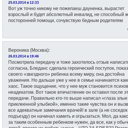
25.03.2014 в 12:33
Вот уж точно никому не пожелаеш дауненка, вырастет
взрослый и будет абсолютный инвалид, не способный ж
посторонней помощи, сочувствую бедным родителям
Вероника (Москва)
:
26.03.2014 в 19:46
Посмотрела передачу и тоже захотелось отзыв написать
согласна, Бледанс сделала героический поступок, пока
своего «звездного» ребенка всему миру, она достойна
уважения. Но дальше уже у нее в семье начинается как
хаос. Такое ощущение, что у нее муж становится псих
неадекатом. Вот такое впечатление он оставил после э
передачи. Правильно кто-то выше написал «глаза злые
приклеенной улыбкой», именно такие чувства он и вызв
все адекватные замечания врачей! в зале (а не соседок
подъезду) он начинал хамить и огрызаться. Мол, да как
за таким особенным ребенком нужен, да все, как у обы