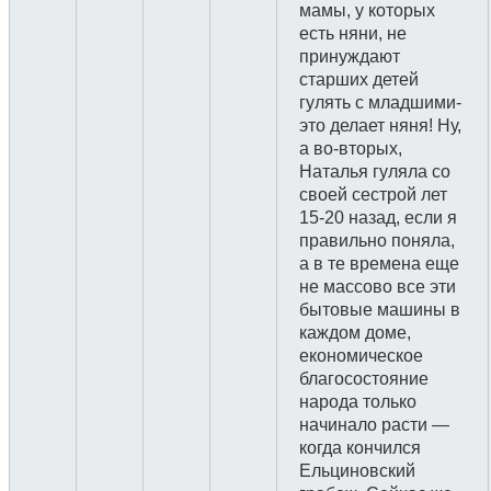
мамы, у которых
есть няни, не
принуждают
старших детей
гулять с младшими-
это делает няня! Ну,
а во-вторых,
Наталья гуляла со
своей сестрой лет
15-20 назад, если я
правильно поняла,
а в те времена еще
не массово все эти
бытовые машины в
каждом доме,
економическое
благосостояние
народа только
начинало расти —
когда кончился
Ельциновский