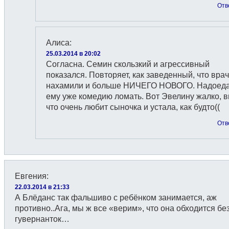
Отв
Алиса
:
25.03.2014 в 20:02
Согласна. Семин скользкий и агрессивный
показался. Повторяет, как заведенный, что вра
нахамили и больше НИЧЕГО НОВОГО. Надоед
ему уже комедию ломать. Вот Эвелину жалко, в
что очень любит сыночка и устала, как будто((
Отв
Евгения
:
22.03.2014 в 21:33
А Блёданс так фальшиво с ребёнком занимается, аж
противно..Ага, мы ж все «верим», что она обходится без
гувернанток…