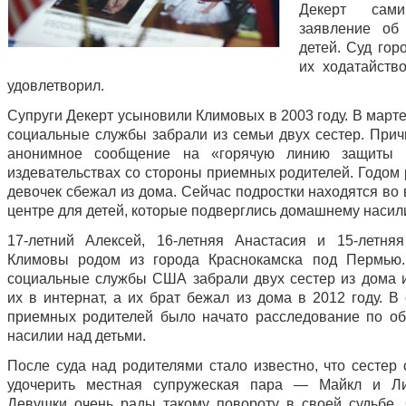
Декерт сам
заявление об
детей. Суд гор
их ходатайств
удовлетворил.
Супруги Декерт усыновили Климовых в 2003 году. В марте
социальные службы забрали из семьи двух сестер. Прич
анонимное сообщение на «горячую линию защиты 
издевательствах со стороны приемных родителей. Годом 
девочек сбежал из дома. Сейчас подростки находятся во
центре для детей, которые подверглись домашнему насил
17-летний Алексей, 16-летняя Анастасия и 15-летня
Климовы родом из города Краснокамска под Пермью.
социальные службы США забрали двух сестер из дома 
их в интернат, а их брат бежал из дома в 2012 году. В
приемных родителей было начато расследование по о
насилии над детьми.
После суда над родителями стало известно, что сестер 
удочерить местная супружеская пара — Майкл и Ли
Девушки очень рады такому повороту в своей судьбе. 