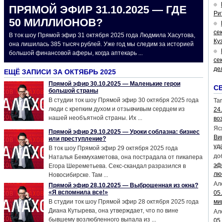
ПРЯМОЙ ЭФИР 31.10.2025 — ГДЕ
Ри
50 МИЛЛИОНОВ?
се
В ток шоу Прямой эфир 31 октября 2025 года Людмила Хасутова,
Ку
она лишилась 385 тысяч рублей. Уже год мы следим за историей
большой финансовой аферы, когда аптекарь ...
се
де
ЕЩЁ ЗАПИСИ ЗА ОКТЯБРЬ 2025
Прямой эфир 30.10.2025 — Маленькие герои
С
большой страны
В студии ток шоу Прямой эфир 30 октября 2025 года
Tar
люди с крепким духом и отзывчивым сердцем из
24
нашей необъятной страны. Их ...
во
Яс
Прямой эфир 29.10.2025 — Уроки соблазна: бизнес
Ви
или преступление?
уд
В ток шоу Прямой эфир 29 октября 2025 года
до
Наталья Бекмухаметова, она пострадала от пикапера
эф
Егора Шереметьева. Секс-скандал разразился в
лю
Новосибирске. Там ...
Ал
Прямой эфир 28.10.2025 — Выброшенная из окна?
«Я вспомнила все!»
05
В студии ток шоу Прямой эфир 28 октября 2025 года
ми
Диана Кутырева, она утверждает, что по вине
Ал
бывшему возлюбленного выпала из ...
05