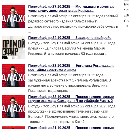
ми
Прямой эфир 27.10.2025 — Миллиарды и золотые
Яс
«костыли»: арестован глава Крымска
Дв
В ток шоу Прямой эфир 27 октября 2025 года главный
Св
редактор сетевого издания "Альфа News".
13
Должностное лицо незаконно присвоило себе сумму в
...
Прямой эфир 24.10.2025 — Засекреченный рейс
В студии ток шоу Прямой эфир 24 октября 2025 года
племянница пилота Василия Чеченева Мария
Князева. Эта история началась 62 года назад ...
Прямой эфир 23.10.2025 — Энгелина Рогальская:
все тайны советского цирка
В ток шоу Прямой эфир 23 октября 2025 года
заслуженная артистка РФ Энгелина Рогальская. В
начале лета 96-летие отпраздновала Энгелина
Рогальская, выдающаяся ...
Прямой эфир 22.10.2025 — Первое телеинтервью
внучки экс-мэра Самары: «Я не убийца!» Часть 2
В студии ток шоу Прямой эфир 22 октября 2025 года
продолжение эксклюзивного телеинтервью Кати
Бельской. Продолжение уникального эксклюзивного
телевизионного интервью с Катей ...
Прямой эфир 21.10.2025 — Первое телеинтервью