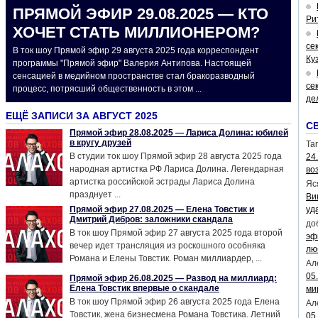
ПРЯМОЙ ЭФИР 29.08.2025 — КТО
Ри
ХОЧЕТ СТАТЬ МИЛЛИОНЕРОМ?
се
В ток шоу Прямой эфир 29 августа 2025 года корреспондент
Ку
программы "Прямой эфир" Валерия Антипова. Настоящей
сенсацией в медийном пространстве стал бракоразводный
се
процесс, потрясший общественность в этом ...
де
ЕЩЁ ЗАПИСИ ЗА АВГУСТ 2025
С
Прямой эфир 28.08.2025 — Лариса Долина: юбилей
в кругу друзей
Tar
В студии ток шоу Прямой эфир 28 августа 2025 года
24
народная артистка РФ Лариса Долина. Легендарная
во
артистка российской эстрады Лариса Долина
Яс
празднует ...
Ви
Прямой эфир 27.08.2025 — Елена Товстик и
уд
Дмитрий Дибров: заложники скандала
до
В ток шоу Прямой эфир 27 августа 2025 года второй
эф
вечер идет трансляция из роскошного особняка
лю
Романа и Елены Товстик. Роман миллиардер, ...
Ал
05
Прямой эфир 26.08.2025 — Развод на миллиард:
Елена Товстик впервые о скандале
ми
В ток шоу Прямой эфир 26 августа 2025 года Елена
Ал
Товстик, жена бизнесмена Романа Товстика. Летний
05