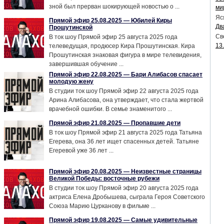
зной был прерван шокирующей новостью о ...
ми
Яс
Прямой эфир 25.08.2025 — Юбилей Киры
Дв
Прошутинской
Св
В ток шоу Прямой эфир 25 августа 2025 года
13
телеведущая, продюсер Кира Прошутинская. Кира
Прошутинская знаковая фигура в мире телевидения,
завершившая обучение ...
Прямой эфир 22.08.2025 — Бари Алибасов спасает
молодую жену
В студии ток шоу Прямой эфир 22 августа 2025 года
Арина Алибасова, она утверждает, что стала жертвой
врачебной ошибки. В семье знаменитого ...
Прямой эфир 21.08.2025 — Пропавшие дети
В ток шоу Прямой эфир 21 августа 2025 года Татьяна
Егерева, она 36 лет ищет спасенных детей. Татьяне
Егеревой уже 36 лет ...
Прямой эфир 20.08.2025 — Неизвестные страницы
Великой Победы: восточные рубежи
В студии ток шоу Прямой эфир 20 августа 2025 года
актриса Елена Дробышева, сыграла Героя Советского
Союза Марию Цурканову в фильме ...
Прямой эфир 19.08.2025 — Самые удивительные