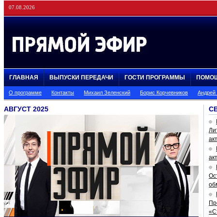
07.08.2026
ГЛАВНАЯ
ВЫПУСКИ ПЕРЕДАЧИ
ГОСТИ ПРОГРАММЫ
ПОМО
О программе
Контакты
Михаил Зеленский
Борис Корчевников
Андрей
АВГУСТ 2025
С
Ли
ак
ак
Ос
об
Пр
«С