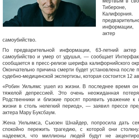
мертвым в св
Тибероне
Калифорн
предварительн
информации, 
актер со
самоубийство.
По предварительной информации, 63-летний актер
самоубийство и умер от удушья, — сообщает Интерфак
сообщается в пресс-релизе шерифа калифорнийского окр
Окончательно причина смерти будет установлена после 
судебно-медицинской экспертизы, которая состоится 12 ав
«Робин Уильямс ушел из жизни. В последнее время он
тяжелой депрессией. Это очень неожиданная потеря
Родственники и близкие просят проявить уважение к 
жизни в столь нелегкий период», — заявил прессе пре
актера Мару Буксбаум.
Жена Уильямса, Сьюзен Шнайдер, попросила дать се
спокойно пережить трагедию, с которой они столкн
надеемся, что миллионы людей будут не акцентиро