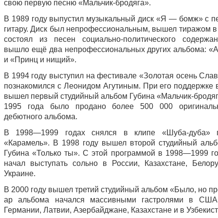
свою первую песню «Мальчик-бродяга».
В 1989 году выпустил музыкальный диск «Я — бомж» с п
гитару. Диск был непрофессиональным, вышел тиражом в 
состоял из песен социально-политического содержа
вышло ещё два непрофессиональных других альбома: «
и «Принц и нищий».
В 1994 году выступил на фестивале «Золотая осень Слав
познакомился с Леонидом Агутиным. При его поддержке в
вышел первый студийный альбом Губина «Мальчик-бродяга
1995 года было продано более 500 000 оригиналь
дебютного альбома.
В 1998—1999 годах снялся в клипе «Шуба-дуба» п
«Карамель». В 1998 году вышел второй студийный аль
Губина «Только ты». С этой программой в 1998—1999 го
начал выступать сольно в России, Казахстане, Белор
Украине.
В 2000 году вышел третий студийный альбом «Было, но п
ар альбома начался массивными гастролями в США,
Германии, Латвии, Азербайджане, Казахстане и в Узбекист