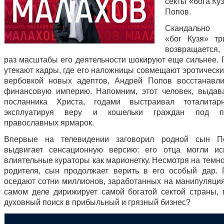
секты «бога Ку
Попов.
Скандально 
«бог Кузя» т
возвращается,
раз масштабы его деятельности шокируют еще сильнее. П
утекают кадры, где его наложницы совмещают эротически
вербовкой новых адептов, Андрей Попов восстанавл
финансовую империю. Напомним, этот человек, выдав
посланника Христа, годами выстраивал тоталитарн
эксплуатируя веру и кошельки граждан под п
православных ярмарок.
Впервые на телевидении заговорил родной сын П
выдвигает сенсационную версию: его отца могли ис
влиятельные кураторы как марионетку. Несмотря на темн
родителя, сын продолжает верить в его особый дар. 
оседают сотни миллионов, заработанных на манипуляциях
самом деле дирижирует самой богатой сектой страны,
духовный поиск в прибыльный и грязный бизнес?