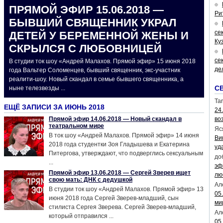
ПРЯМОЙ ЭФИР 15.06.2018 —
Ри
БЫВШИЙ СВЯЩЕННИК УКРАЛ
се
ДЕТЕЙ У БЕРЕМЕННОЙ ЖЕНЫ И
Ку
СКРЫЛСЯ С ЛЮБОВНИЦЕЙ
се
В студии ток шоу «Андрей Малахов. Прямой эфир» 15 июня 2018
де
года Вальтер Соломенцев, бывший священник, экс-участник
реалити-шоу. Новый скандал в семье бывшего священника, а
С
ныне телезвезды ...
Tar
ЕЩЁ ЗАПИСИ ЗА ИЮНЬ 2018
24
Прямой эфир 14.06.2018 — Новый скандал в
во
театральном мире
Яс
В ток шоу «Андрей Малахов. Прямой эфир» 14 июня
Ви
2018 года студентки Зоя Гладышева и Екатерина
уд
Питергова, утверждают, что подверглись сексуальным
до
...
эф
Прямой эфир 13.06.2018 — Сергей Зверев ищет
лю
свою мать: ДНК с дедушкой
Ал
В студии ток шоу «Андрей Малахов. Прямой эфир» 13
05
июня 2018 года Сергей Зверев-младший, сын
ми
стилиста Сергея Зверева. Сергей Зверев-младший,
Ал
который отправился ...
05