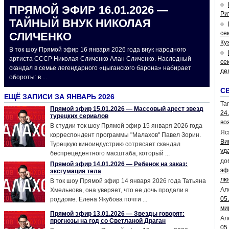
ПРЯМОЙ ЭФИР 16.01.2026 —
Ри
ТАЙНЫЙ ВНУК НИКОЛАЯ
се
СЛИЧЕНКО
Ку
В ток шоу Прямой эфир 16 января 2026 года внук народного
артиста СССР Николая Сличенко Алан Сличенко. Наследный
се
скандал в семье легендарного «цыганского барона» набирает
де
обороты: в ...
С
ЕЩЁ ЗАПИСИ ЗА ЯНВАРЬ 2026
Tar
Прямой эфир 15.01.2026 — Массовый арест звезд
24
турецких сериалов
во
В студии ток шоу Прямой эфир 15 января 2026 года
Яс
корреспондент программы "Малахов" Павел Зорин.
Ви
Турецкую киноиндустрию сотрясает скандал
уд
беспрецедентного масштаба, который ...
до
Прямой эфир 14.01.2026 — Ребенок на заказ:
эф
эксгумация тела
лю
В ток шоу Прямой эфир 14 января 2026 года Татьяна
Ал
Хмельнова, она уверяет, что ее дочь продали в
05
роддоме. Елена Якубова почти ...
ми
Прямой эфир 13.01.2026 — Звезды говорят:
Ал
прогнозы на год со Светланой Драган
05