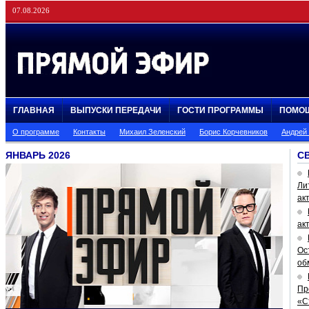
07.08.2026
ГЛАВНАЯ
ВЫПУСКИ ПЕРЕДАЧИ
ГОСТИ ПРОГРАММЫ
ПОМО
О программе
Контакты
Михаил Зеленский
Борис Корчевников
Андрей
ЯНВАРЬ 2026
С
Ли
ак
ак
Ос
об
Пр
«С