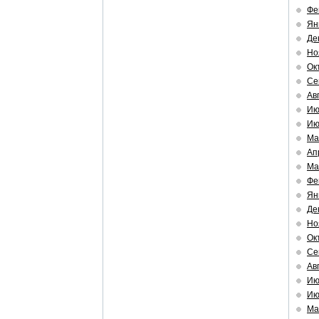
Фе
Ян
Де
Но
Ок
Се
Ав
Ию
Ию
Ма
Ап
Ма
Фе
Ян
Де
Но
Ок
Се
Ав
Ию
Ию
Ма