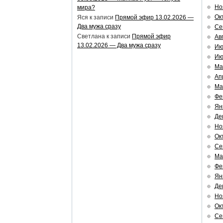
Но
мира?
Ок
Яся
к записи
Прямой эфир 13.02.2026 —
Два мужа сразу
Се
Светлана
к записи
Прямой эфир
Ав
13.02.2026 — Два мужа сразу
Ию
Ию
Ма
Ап
Ма
Фе
Ян
Де
Но
Ок
Се
Ма
Фе
Ян
Де
Но
Ок
Се