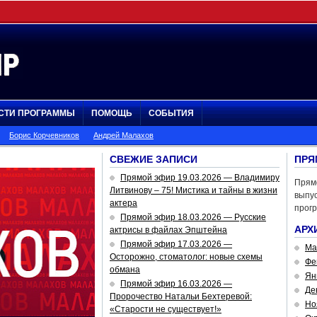
СТИ ПРОГРАММЫ
ПОМОЩЬ
СОБЫТИЯ
Борис Корчевников
Андрей Малахов
СВЕЖИЕ ЗАПИСИ
ПРЯ
Прямой эфир 19.03.2026 — Владимиру
Прям
Литвинову – 75! Мистика и тайны в жизни
выпус
актера
прог
Прямой эфир 18.03.2026 — Русские
АРХ
актрисы в файлах Эпштейна
Прямой эфир 17.03.2026 —
Ма
Осторожно, стоматолог: новые схемы
Фе
обмана
Ян
Прямой эфир 16.03.2026 —
Де
Пророчество Натальи Бехтеревой:
Но
«Старости не существует!»