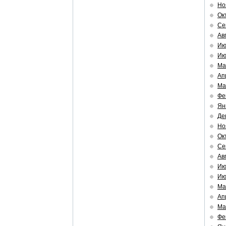
Но
Ок
Се
Ав
Ию
Ию
Ма
Ап
Ма
Фе
Ян
Де
Но
Ок
Се
Ав
Ию
Ию
Ма
Ап
Ма
Фе