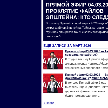
ПРЯМОЙ ЭФИР 04.03.2
ПРОКЛЯТИЕ ФАЙЛОВ
ЭПШТЕЙНА: КТО СЛЕ
В ток шоу Прямой эфир 4 марта 2026 года 
вокруг файлов Эпштейна. Тайны, которые го
глубинах сибирской тайги и закрытых архив
спецслужб, ...
ЕЩЁ ЗАПИСИ ЗА МАРТ 2026
Прямой эфир 03.03.2026 — Ак
сексуальное рабство?
В студии ток шоу Прямой эфир
актриса, певица Фатима Абаск
что ее жизнь в опасности. Отча
Прямой эфир 02.03.2026 — Ви
джентльменах, удачи и любв
В ток шоу Прямой эфир 2 март
писательница сценарист Викто
дарила ей фантастические вст
будто предопределяли ...
« Назад