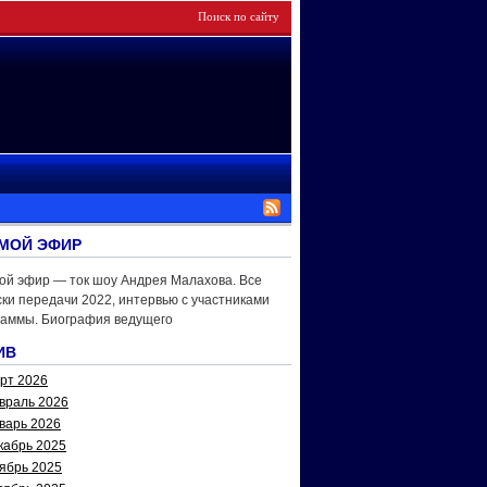
МОЙ ЭФИР
ой эфир — ток шоу Андрея Малахова. Все
ки передачи 2022, интервью с участниками
раммы. Биография ведущего
ИВ
рт 2026
враль 2026
варь 2026
кабрь 2025
ябрь 2025