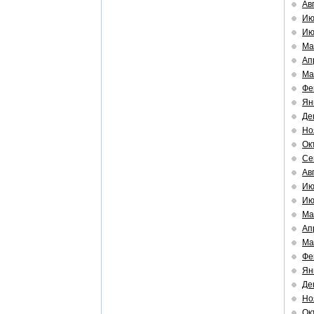
Ав
Ию
Ию
Ма
Ап
Ма
Фе
Ян
Де
Но
Ок
Се
Ав
Ию
Ию
Ма
Ап
Ма
Фе
Ян
Де
Но
Ок