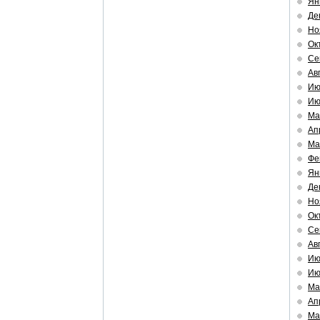
Ян
Де
Но
Ок
Се
Ав
Ию
Ию
Ма
Ап
Ма
Фе
Ян
Де
Но
Ок
Се
Ав
Ию
Ию
Ма
Ап
Ма