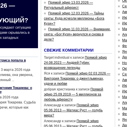
Ок
Прямой эфир 13.03.2026 —
026 —
Се
Ритуальный аферист
Ав
Прямой эфир 12.03.2026 — Тайны
Ию
секты: Куда исчезли миллионы «Бога
ДУЮЩИЙ?
Ию
Кузи»?
обсуждают ситуацию
Ма
Прямой эфир 11.03.2026 — Внимание,
дами скрывались в
секта: «Бог Кузя» вернулся и снова в
Ап
ах западных
деле?
Ма
Фе
СВЕЖИЕ КОММЕНТАРИИ
Ян
Де
Target individual
к записи
Прямой эфир
триса попала в
24.08.2023 — Андрей Губин:
Но
возвращение легенды
Ок
 3 марта 2026 года
Яся
к записи
Прямой эфир 02.03.2026 —
Се
улиева, она уверена,
Виктория Токарева: о джентльменах,
янный ...
Ав
удачи и любви
Ию
ктория Токарева: о
добрая христианка
к записи
Прямой
Ию
и
эфир 25.09.2019 — 5 миллионов за
Ма
а 2026 года
любовь аферисту
рия Токарева. Судьба
Ап
Александр
к записи
Прямой эфир
речи, которые как
Ма
05.06.2013 — Матиас Руст — голубь
Фе
мира?
Ян
Александр
к записи
Прямой эфир
Де
05.06.2013 — Матиас Руст — голубь