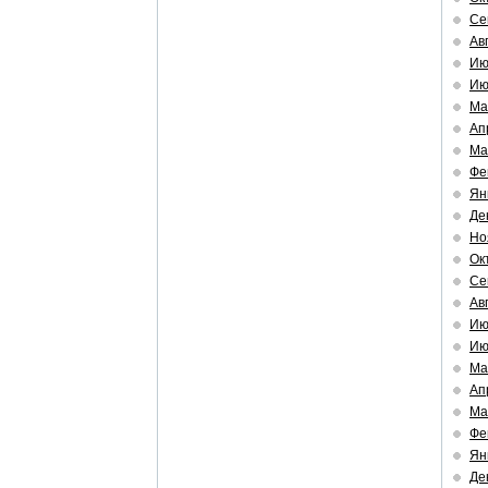
Се
Ав
Ию
Ию
Ма
Ап
Ма
Фе
Ян
Де
Но
Ок
Се
Ав
Ию
Ию
Ма
Ап
Ма
Фе
Ян
Де