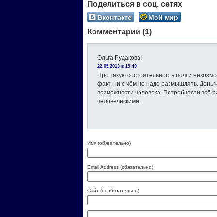
Поделиться в соц. сетях
Вконтакте
Мой мир
Комментарии (1)
Ольга Рудакова
:
22.05.2013 в 19:49
Про такую состоятельность почти невозм
факт, ни о чём не надо размышлять. Деньг
возможности человека. Потребности всё 
человеческими.
Имя (обязательно)
Email Address (обязательно)
Сайт (необязательно)