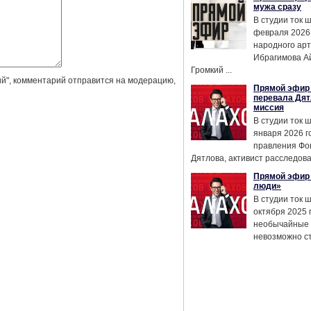
мужа сразу
В студии ток 
февраля 2026
народного ар
Ибрагимова А
Громкий ...
й", комментарий отправится на модерацию,
Прямой эфир 
перевала Дят
миссия
В студии ток 
января 2026 г
правления Фо
Дятлова, активист расследован
Прямой эфир 
люди»
В студии ток 
октября 2025 
необычайные 
невозможно сте