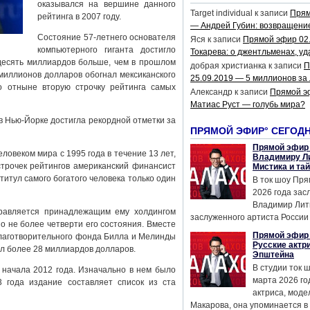
оказывался на вершине данного
Target individual
к записи
Прям
рейтинга в 2007 году.
— Андрей Губин: возвращени
Состояние 57-летнего основателя
Яся
к записи
Прямой эфир 02
компьютерного гиганта достигло
Токарева: о джентльменах, уд
десять миллиардов больше, чем в прошлом
добрая христианка
к записи
П
 миллионов долларов обогнал мексиканского
25.09.2019 — 5 миллионов за
 отныне вторую строчку рейтинга самых
Александр
к записи
Прямой э
Матиас Руст — голубь мира?
 в Нью-Йорке достигла рекордной отметки за
ПРЯМОЙ ЭФИР° СЕГОД
Прямой эфир 
ловеком мира с 1995 года в течение 13 лет,
Владимиру Ли
строчек рейтингов американский финансист
Мистика и та
титул самого богатого человека только один
В ток шоу Пря
2026 года за
Владимир Лит
равляется принадлежащим ему холдингом
заслуженного артиста России 
но не более четверти его состояния. Вместе
Прямой эфир 
благотворительного фонда Билла и Мелинды
Русские актр
жил более 28 миллиардов долларов.
Эпштейна
В студии ток 
 начала 2012 года. Изначально в нем было
марта 2026 го
3 года издание составляет список из ста
актриса, мод
Макарова, она упоминается в .