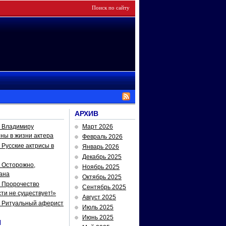
АРХИВ
— Владимиру
Март 2026
йны в жизни актера
Февраль 2026
Русские актрисы в
Январь 2026
Декабрь 2025
 Осторожно,
Ноябрь 2025
ана
Октябрь 2025
 Пророчество
Сентябрь 2025
ти не существует!»
Август 2025
— Ритуальный аферист
Июль 2025
Июнь 2025
И