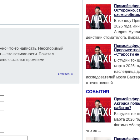
Прямой эфир 
Осторожно, с
схемы обман
В ток шоу Пря
2026 года Инн
Андрея Мулли
действий стоматолога. Вырвал
Прямой эфир 
ожно что-то написать. Неоспоримый
Пророчество 
и — это возможности. Показал
«Старости не
равно остаются прежними —
В студии ток 
марта 2026 го
наследница д
Ответить »
исследователей мозга Бахтер
отечественной ...
СОБЫТИЯ
Прямой эфир 
Актриса попа
рабство?
В студии ток 
марта 2026 го
Фатима Абаску
что ее ...
Прямой эфир 