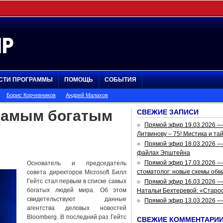
СТИ ПРОГРАММЫ
ПОМОЩЬ
СОБЫТИЯ
Борис Корчевников
Андрей Малахов
 самым богатым
СВЕЖИЕ ЗАПИСИ
Прямой эфир 19.03.2026 
Литвинову – 75! Мистика и та
Прямой эфир 18.03.2026 — 
файлах Эпштейна
Прямой эфир 17.03.2026 —
Основатель и председатель
стоматолог: новые схемы обм
совета директоров Microsoft Билл
Гейтс стал первым в списке самых
Прямой эфир 16.03.2026 —
богатых людей мира. Об этом
Натальи Бехтеревой: «Старос
свидетельствуют данные
Прямой эфир 13.03.2026 
агентства деловых новостей
Bloomberg. В последний раз Гейтс
СВЕЖИЕ КОММЕНТАРИ