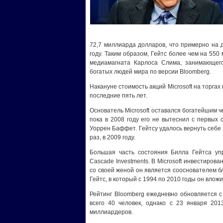
72,7 миллиарда долларов, что примерно на 
году. Таким образом, Гейтс более чем на 550
медиамагната Карлоса Слима, занимающего
богатых людей мира по версии Bloomberg.
Накануне стоимость акций Microsoft на торгах
последние пять лет.
Основатель Microsoft оставался богатейшим че
пока в 2008 году его не вытеснил c первых 
Уоррен Баффет. Гейтсу удалось вернуть себе 
раз, в 2009 году.
Большая часть состояния Билла Гейтса уп
Cascade Investments. В Microsoft инвестирова
со своей женой он является сооснователем 
Гейтс, в который с 1994 по 2010 годы он вло
Рейтинг Bloomberg ежедневно обновляется с
всего 40 человек, однако с 23 января 201
миллиардеров.