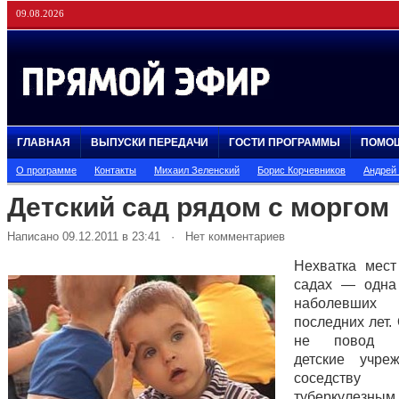
09.08.2026
ГЛАВНАЯ
ВЫПУСКИ ПЕРЕДАЧИ
ГОСТИ ПРОГРАММЫ
ПОМО
О программе
Контакты
Михаил Зеленский
Борис Корчевников
Андрей
Детский сад рядом с моргом
Написано 09.12.2011 в 23:41 · Нет комментариев
Нехватка мест
садах — одна
наболевших
последних лет.
не повод р
детские учре
соседс
туберкулезным