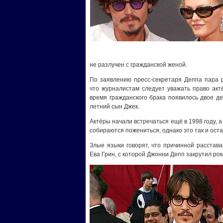
не разлучен с гражданской женой.
По заявлению пресс-секретаря Деппа пара р
что журналистам следует уважать право акт
время гражданского брака появилось двое де
летний сын Джек.
Актёры начали встречаться ещё в 1998 году, а
собираются пожениться, однако это так и оста
Злые языки говорят, что причинной расстав
Ева Грин, с которой Джонни Депп закрутил р