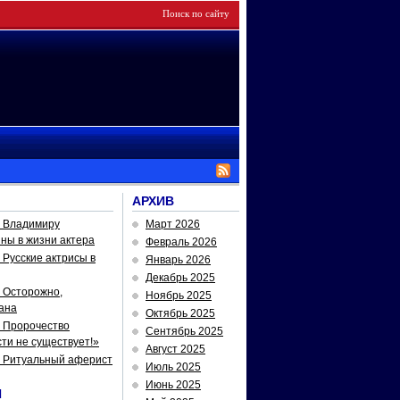
АРХИВ
— Владимиру
Март 2026
йны в жизни актера
Февраль 2026
Русские актрисы в
Январь 2026
Декабрь 2025
 Осторожно,
Ноябрь 2025
ана
Октябрь 2025
 Пророчество
Сентябрь 2025
ти не существует!»
Август 2025
— Ритуальный аферист
Июль 2025
Июнь 2025
И