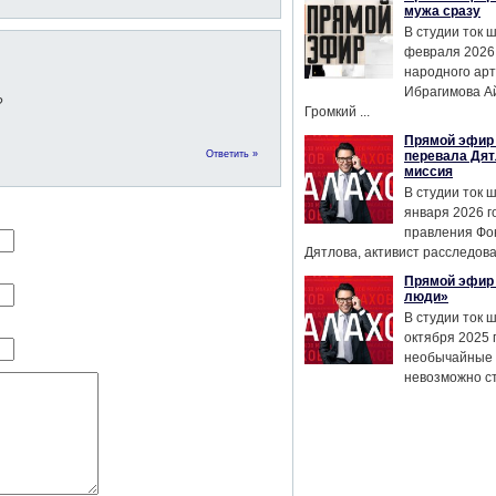
мужа сразу
В студии ток 
февраля 2026
народного ар
Ибрагимова А
?
Громкий ...
Прямой эфир 
Ответить »
перевала Дят
миссия
В студии ток 
января 2026 г
правления Фо
Дятлова, активист расследован
Прямой эфир 
люди»
В студии ток 
октября 2025 
необычайные 
невозможно сте