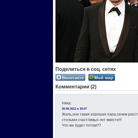
Поделиться в соц. сетях
Вконтакте
Мой мир
Комментарии (2)
Ника
:
20.06.2012 в 20:07
Жаль,они такая хорошая пара,зачем расст
стольких счастливых лет вместе!!!
Что же будет потом??