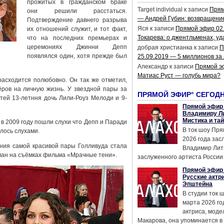
прожитых в гражданском браке
Target individual
к записи
Прям
они решили расстаться.
— Андрей Губин: возвращени
Подтверждение давнего разрыва
Яся
к записи
Прямой эфир 02
их отношений служит, и тот факт,
Токарева: о джентльменах, уд
что на последних премьерах и
церемониях Джинни Депп
добрая христианка
к записи
П
появлялся один, хотя прежде был
25.09.2019 — 5 миллионов за
Александр
к записи
Прямой э
Матиас Руст — голубь мира?
асходится полюбовно. Он так же отметил,
ёров на личную жизнь. У звездной пары за
ПРЯМОЙ ЭФИР° СЕГОД
тей 13-летння дочь Лили-Роуз Мелоди и 9-
Прямой эфир 
Владимиру Ли
Мистика и та
 в 2009 году пошли слухи что Депп и Паради
В ток шоу Пря
лось слухами.
2026 года за
ания самой красивой пары Голливуда стала
Владимир Лит
оман на съёмках фильма «Мрачные тени».
заслуженного артиста России 
Прямой эфир 
Русские актр
Эпштейна
В студии ток 
марта 2026 го
актриса, мод
Макарова, она упоминается в .