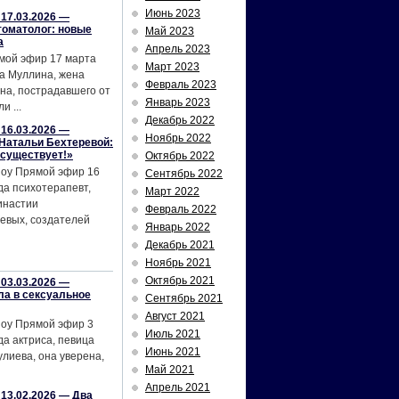
Июнь 2023
17.03.2026 —
томатолог: новые
Май 2023
а
Апрель 2023
мой эфир 17 марта
Март 2023
а Муллина, жена
Февраль 2023
на, пострадавшего от
Январь 2023
и ...
Декабрь 2022
16.03.2026 —
Ноябрь 2022
Натальи Бехтеревой:
 существует!»
Октябрь 2022
шоу Прямой эфир 16
Сентябрь 2022
да психотерапевт,
Март 2022
инастии
Февраль 2022
евых, создателей
Январь 2022
Декабрь 2021
Ноябрь 2021
Октябрь 2021
03.03.2026 —
ла в сексуальное
Сентябрь 2021
Август 2021
шоу Прямой эфир 3
Июль 2021
да актриса, певица
Июнь 2021
лиева, она уверена,
Май 2021
Апрель 2021
13.02.2026 — Два