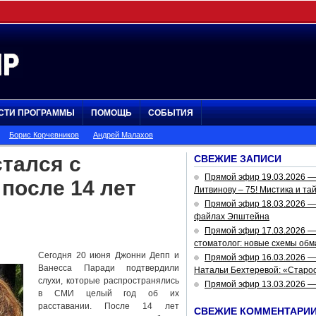
СТИ ПРОГРАММЫ
ПОМОЩЬ
СОБЫТИЯ
Борис Корчевников
Андрей Малахов
тался с
СВЕЖИЕ ЗАПИСИ
Прямой эфир 19.03.2026 
после 14 лет
Литвинову – 75! Мистика и та
Прямой эфир 18.03.2026 — 
файлах Эпштейна
Прямой эфир 17.03.2026 —
стоматолог: новые схемы обм
Сегодня 20 июня Джонни Депп и
Прямой эфир 16.03.2026 —
Ванесса Паради подтвердили
Натальи Бехтеревой: «Старос
слухи, которые распространялись
Прямой эфир 13.03.2026 
в СМИ целый год об их
расставании. После 14 лет
СВЕЖИЕ КОММЕНТАРИ