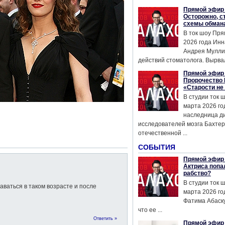
Прямой эфир 
Осторожно, с
схемы обман
В ток шоу Пря
2026 года Инн
Андрея Мулли
действий стоматолога. Вырвал
Прямой эфир 
Пророчество 
«Старости не
В студии ток 
марта 2026 го
наследница д
исследователей мозга Бахтер
отечественной ...
СОБЫТИЯ
Прямой эфир 
Актриса попа
рабство?
В студии ток 
аваться в таком возрасте и после
марта 2026 го
Фатима Абаску
что ее ...
Ответить »
Прямой эфир 