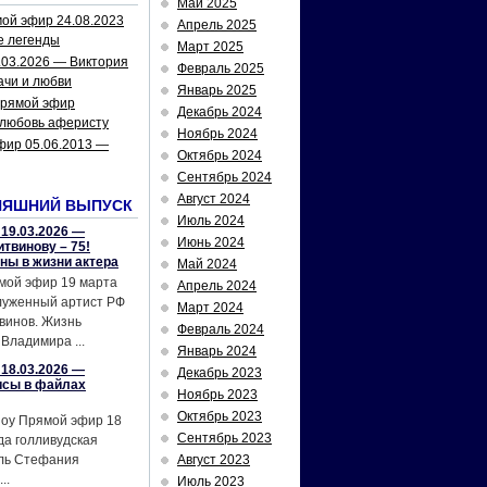
Май 2025
ой эфир 24.08.2023
Апрель 2025
е легенды
Март 2025
.03.2026 — Виктория
Февраль 2025
ачи и любви
Январь 2025
рямой эфир
Декабрь 2024
 любовь аферисту
Ноябрь 2024
фир 05.06.2013 —
Октябрь 2024
Сентябрь 2024
Август 2024
НЯШНИЙ ВЫПУСК
Июль 2024
19.03.2026 —
Июнь 2024
твинову – 75!
йны в жизни актера
Май 2024
мой эфир 19 марта
Апрель 2024
служенный артист РФ
Март 2024
винов. Жизнь
Февраль 2024
Владимира ...
Январь 2024
18.03.2026 —
Декабрь 2023
исы в файлах
Ноябрь 2023
Октябрь 2023
шоу Прямой эфир 18
Сентябрь 2023
да голливудская
ель Стефания
Август 2023
..
Июль 2023