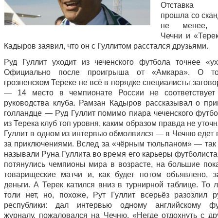
Отставка г
прошла со скан
не менее, п
Чечни и «Тере
Кадыров заявил, что он с Гуллитом расстался друзьями.
Руд Гуллит уходит из чеченского футбола точнее «ух
Официально после проигрыша от «Амкара». О т
грозненском Тереке не всё в порядке специалисты загов
— 14 место в чемпионате России не соответствует
руководства клуба. Рамзан Кадыров рассказывал о пр
голландце — Руд Гуллит помимо пиара чеченского футбо
из Терека клуб топ уровня, каким образом правда не уточ
Гуллит в одном из интервью обмолвился — в Чечню едет 
за приключениями. Вслед за «чёрным тюльпаном» — так
называли Руна Гуллита во время его карьеры футболиста
потянулись чемпионы мира в возрасте, на большие пок
товарищеские матчи и, как будет потом объявлено, 
деньги. А Терек катился вниз в турнирной таблице. То 
толи нет, но, похоже, Рут Гуллит всерьёз разозлил р
республики: дал интервью одному английскому фу
журналу, пожаловался на Чечню. «Негде отдохнуть с д