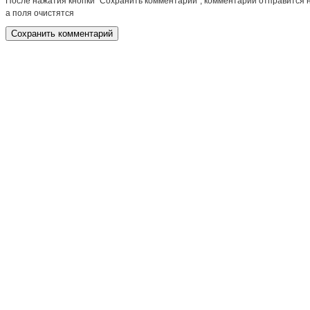
После нажатия кнопки "Сохранить комментарий", комментарий отправится 
а поля очистятся