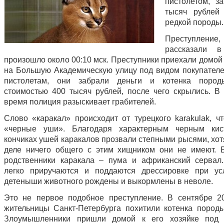
пистолетом, з
тысяч рублей
редкой породы.
Преступлен
рассказали в
произошло около 00:10 мск. Преступники приехали домой
на Большую Академическую улицу под видом покупателе
пистолетам, они забрали деньги и котенка пород
стоимостью 400 тысяч рублей, после чего скрылись. В
время полиция разыскивает грабителей.
Слово «каракал» происходит от турецкого karakulak, чт
«черные уши». Благодаря характерным черным кис
кончиках ушей каракалов прозвали степными рысями, хот
деле ничего общего с этим хищником они не имеют.
родственники каракала – пума и африканский сервал
легко приручаются и поддаются дрессировке при ус
детеныши животного рождены и выкормлены в неволе.
Это не первое подобное преступление. В сентябре 2
жительницы Санкт-Петербурга похитили котенка породы
Злоумышленники пришли домой к его хозяйке под 