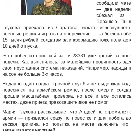
сообщили мат
— две недели
сбежал из 
Верхнюю Пыш
Глухова приехала из Саратова, искать исчезнувшег
военные решили играть на опережение — за беглеца об
15 тысяч рублей, солдатам за информацию тоже полагает
10 дней отпуска.
Этот побег из воинской части 28331 уже третий за пос
недели. Как выяснилось, за малейшую провинность зде
своя неуставная система наказаний. Например, наряды п
на сон не больше 3-х часов.
Недавно один солдат срочной службы не выдержав изде
повесился на армейском ремне, после смерти солда
прошла масштабная проверка, но всё и все осталис
местах, даже приезд правозащитников не помог.
Мария Глухова рассказывает, что Андрей не стремился о
армии — призвался сразу по повестке и для побега д
веская причина, но попытка на месте выяснить что 
заканчивается неудачей.