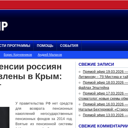
СТИ ПРОГРАММЫ
ПОМОЩЬ
СОБЫТИЯ
Борис Корчевников
Андрей Малахов
енсии россиян
СВЕЖИЕ ЗАПИСИ
Прямой эфир 19.03.2026 
авлены в Крым:
Литвинову – 75! Мистика и та
Прямой эфир 18.03.2026 — 
т
файлах Эпштейна
Прямой эфир 17.03.2026 —
стоматолог: новые схемы обм
У правительства РФ нет средств
Прямой эфир 16.03.2026 —
для возврата пенсионных
Натальи Бехтеревой: «Старос
накоплений негосударственных
Прямой эфир 13.03.2026 
пенсионных фондов за 2014 год.
Взятые из пенсионной системы
СВЕЖИЕ КОММЕНТАРИ