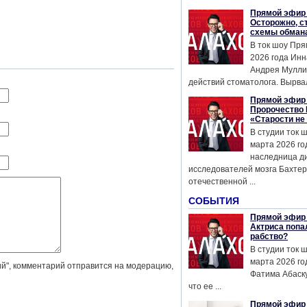
Прямой эфир 
Осторожно, с
схемы обман
В ток шоу Пря
2026 года Инн
Андрея Мулли
действий стоматолога. Вырвал
Прямой эфир 
Пророчество 
«Старости не
В студии ток 
марта 2026 го
наследница д
исследователей мозга Бахтер
отечественной ...
СОБЫТИЯ
Прямой эфир 
Актриса попа
рабство?
В студии ток 
марта 2026 го
й", комментарий отправится на модерацию,
Фатима Абаску
что ее ...
Прямой эфир 