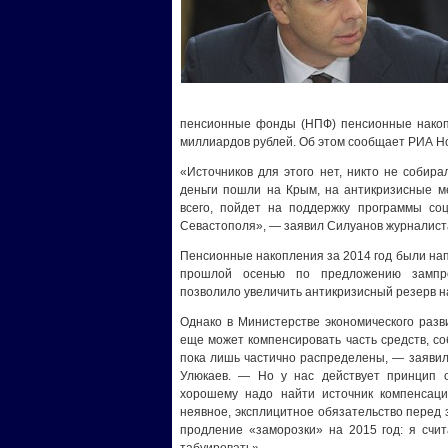
пенсионные фонды (НПФ) пенсионные накопл
миллиардов рублей. Об этом сообщает РИА Н
«Источников для этого нет, никто не собира
деньги пошли на Крым, на антикризисные ме
всего, пойдет на поддержку программы соц
Севастополя», — заявил Силуанов журналист
Пенсионные накопления за 2014 год были на
прошлой осенью по предложению зампре
позволило увеличить антикризисный резерв н
Однако в Министерстве экономического разв
еще может компенсировать часть средств, с
пока лишь частично распределены, — заявил
Улюкаев. — Но у нас действует принцип о
хорошему надо найти источник компенсаци
неявное, эксплицитное обязательство перед 
продление «заморозки» на 2015 год: я счит