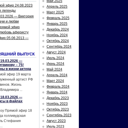
Май 2025
ой эфир 24.08.2023
Апрель 2025
е легенды
Март 2025
.03.2026 — Виктория
Февраль 2025
ачи и любви
Январь 2025
рямой эфир
Декабрь 2024
 любовь аферисту
Ноябрь 2024
фир 05.06.2013 —
Октябрь 2024
Сентябрь 2024
Август 2024
НЯШНИЙ ВЫПУСК
Июль 2024
19.03.2026 —
Июнь 2024
твинову – 75!
йны в жизни актера
Май 2024
мой эфир 19 марта
Апрель 2024
служенный артист РФ
Март 2024
винов. Жизнь
Февраль 2024
Владимира ...
Январь 2024
18.03.2026 —
Декабрь 2023
исы в файлах
Ноябрь 2023
Октябрь 2023
шоу Прямой эфир 18
Сентябрь 2023
да голливудская
ель Стефания
Август 2023
..
Июль 2023