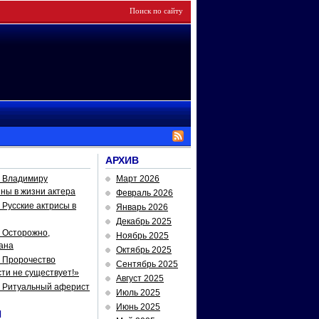
АРХИВ
— Владимиру
Март 2026
йны в жизни актера
Февраль 2026
Русские актрисы в
Январь 2026
Декабрь 2025
 Осторожно,
Ноябрь 2025
ана
Октябрь 2025
 Пророчество
Сентябрь 2025
ти не существует!»
Август 2025
— Ритуальный аферист
Июль 2025
Июнь 2025
И