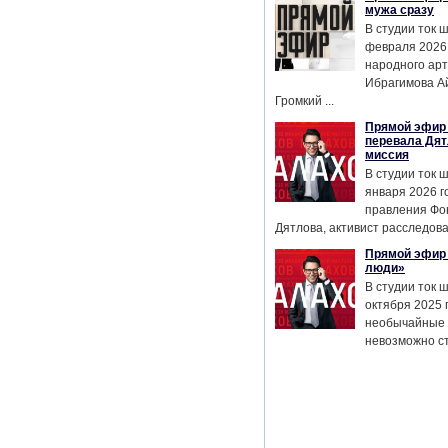
мужа сразу
В студии ток 
февраля 2026
народного ар
Ибрагимова А
Громкий ...
Прямой эфир 
перевала Дят
миссия
В студии ток 
января 2026 г
правления Фо
Дятлова, активист расследован
Прямой эфир 
люди»
В студии ток 
октября 2025 
необычайные 
невозможно сте