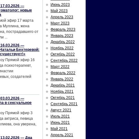
Июнь 2023
17.03.2026 —
томатолог: новые
Май 2023
а
Апрель 2023
мой эфир 17 марта
Март 2023
а Муллина, жена
Февраль 2023
на, пострадавшего от
Январь 2023
и ...
Декабрь 2022
16.03.2026 —
Ноябрь 2022
Натальи Бехтеревой:
 существует!»
Октябрь 2022
шоу Прямой эфир 16
Сентябрь 2022
да психотерапевт,
Март 2022
инастии
Февраль 2022
евых, создателей
Январь 2022
Декабрь 2021
Ноябрь 2021
Октябрь 2021
03.03.2026 —
ла в сексуальное
Сентябрь 2021
Август 2021
шоу Прямой эфир 3
Июль 2021
да актриса, певица
Июнь 2021
лиева, она уверена,
Май 2021
Апрель 2021
13.02.2026 — Два