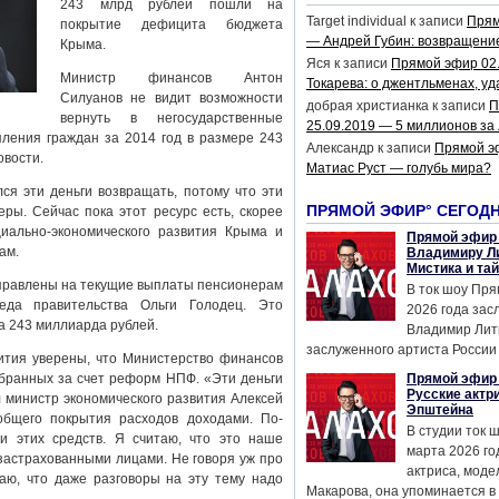
243 млрд рублей пошли на
Target individual
к записи
Прям
покрытие дефицита бюджета
— Андрей Губин: возвращени
Крыма.
Яся
к записи
Прямой эфир 02
Министр финансов Антон
Токарева: о джентльменах, уд
Силуанов не видит возможности
добрая христианка
к записи
П
вернуть в негосударственные
25.09.2019 — 5 миллионов за
ения граждан за 2014 год в размере 243
Александр
к записи
Прямой э
овости.
Матиас Руст — голубь мира?
лся эти деньги возвращать, потому что эти
ПРЯМОЙ ЭФИР° СЕГОД
ры. Сейчас пока этот ресурс есть, скорее
иально-экономического развития Крыма и
Прямой эфир 
ам.
Владимиру Ли
Мистика и та
правлены на текущие выплаты пенсионерам
В ток шоу Пря
да правительства Ольги Голодец. Это
2026 года за
а 243 миллиарда рублей.
Владимир Лит
заслуженного артиста России 
ития уверены, что Министерство финансов
обранных за счет реформ НПФ. «Эти деньги
Прямой эфир 
Русские актр
 министр экономического развития Алексей
Эпштейна
бщего покрытия расходов доходами. По-
В студии ток 
и этих средств. Я считаю, что это наше
марта 2026 го
застрахованными лицами. Не говоря уж про
актриса, мод
аю, что даже разговоры на эту тему надо
Макарова, она упоминается в .