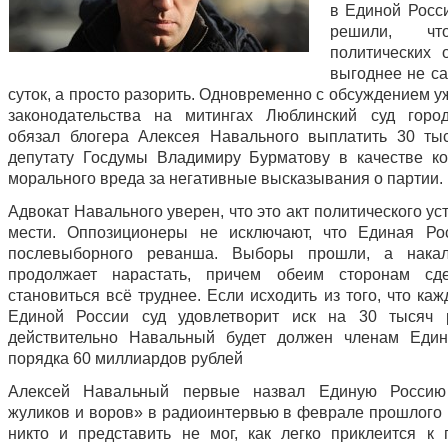
в Единой Росси
решили, чт
политических 
выгоднее не са
суток, а просто разорить. Одновременно с обсуждением 
законодательства на митингах Люблинский суд горо
обязал блогера Алексея Навального выплатить 30 ты
депутату Госдумы Владимиру Бурматову в качестве к
морального вреда за негативные высказывания о партии.
Адвокат Навального уверен, что это акт политического у
мести. Оппозиционеры не исключают, что Единая Ро
послевыборного реванша. Выборы прошли, а накал
продолжает нарастать, причем обеим сторонам сде
становиться всё труднее. Если исходить из того, что ка
Единой России суд удовлетворит иск на 30 тысяч р
действительно Навальный будет должен членам Един
порядка 60 миллиардов рублей
Алексей Навальный первые назвал Единую Россию
жуликов и воров» в радиоинтервью в феврале прошлого г
никто и представить не мог, как легко приклеится к 