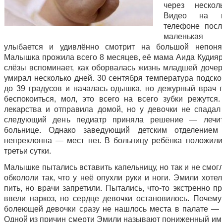
через нескол
Видео на м
телефоне посл
маленька
улыбается и удивлённо смотрит на большой непоня
Малышка прожила всего 8 месяцев, её мама Аида Кудияр
слёзы вспоминает, как оборвалась жизнь младшей дочер
умирал несколько дней. 30 сентября температура подско
до 39 градусов и началась одышка, но дежурный врач 
беспокоиться, мол, это всего на всего зубки режутся
лекарства и отправила домой, но у девочки не спадал
следующий день педиатр приняла решение — лечи
больнице. Однако заведующий детским отделением 
непреклонна — мест нет. В больницу ребёнка положили
третьи сутки.
Малышке пытались вставить капельницу, но так и не смог
обкололи так, что у неё опухли руки и ноги. Эмили хоте
пить, но врачи запретили. Пытались, что-то экстренно п
ввели наркоз, но сердце девочки остановилось. Почему
болеющей девочки сразу не нашлось места в палате — о
Одной из причин смерти Эмили называют пониженный имм