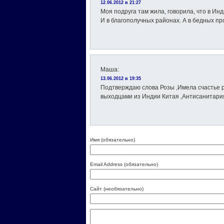
12.06.2012 в 21:27
Моя подруга там жила, говорила, что в И
И в благополучных районах. А в бедных пр
Маша
:
13.06.2012 в 19:35
Подтверждаю слова Розы ,Имела счастье р
выходцами из Индии Китая ,Антисанитари
Имя (обязательно)
Email Address (обязательно)
Сайт (необязательно)