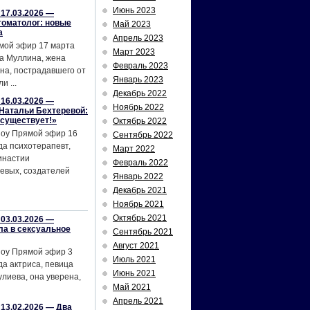
Июнь 2023
17.03.2026 —
томатолог: новые
Май 2023
а
Апрель 2023
мой эфир 17 марта
Март 2023
а Муллина, жена
Февраль 2023
на, пострадавшего от
Январь 2023
и ...
Декабрь 2022
16.03.2026 —
Ноябрь 2022
Натальи Бехтеревой:
 существует!»
Октябрь 2022
шоу Прямой эфир 16
Сентябрь 2022
да психотерапевт,
Март 2022
инастии
Февраль 2022
евых, создателей
Январь 2022
Декабрь 2021
Ноябрь 2021
Октябрь 2021
03.03.2026 —
ла в сексуальное
Сентябрь 2021
Август 2021
шоу Прямой эфир 3
Июль 2021
да актриса, певица
Июнь 2021
лиева, она уверена,
Май 2021
Апрель 2021
13.02.2026 — Два