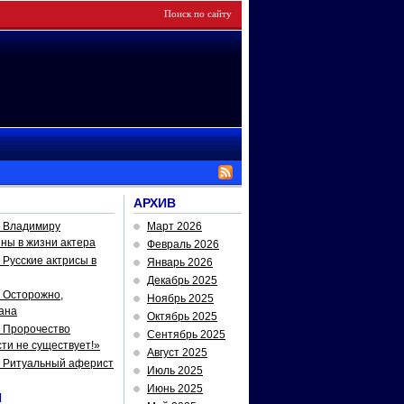
АРХИВ
— Владимиру
Март 2026
йны в жизни актера
Февраль 2026
Русские актрисы в
Январь 2026
Декабрь 2025
 Осторожно,
Ноябрь 2025
ана
Октябрь 2025
 Пророчество
Сентябрь 2025
ти не существует!»
Август 2025
— Ритуальный аферист
Июль 2025
Июнь 2025
И