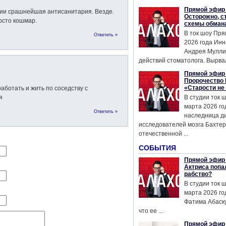
Прямой эфир 
ндии срашнейшая антисанитария. Везде.
Осторожно, с
осто кошмар.
схемы обман
В ток шоу Пря
Ответить »
2026 года Инн
Андрея Мулли
действий стоматолога. Вырвал
Прямой эфир 
Пророчество 
«Старости не
аботать и жить по соседству с
я
В студии ток 
марта 2026 го
Ответить »
наследница д
исследователей мозга Бахтер
отечественной ...
СОБЫТИЯ
Прямой эфир 
Актриса попа
рабство?
В студии ток 
марта 2026 го
Фатима Абаску
что ее ...
Прямой эфир 