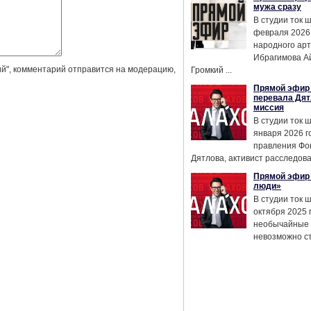
мужа сразу
В студии ток 
февраля 2026
народного ар
Ибрагимова А
й", комментарий отправится на модерацию,
Громкий ...
Прямой эфир 
перевала Дят
миссия
В студии ток 
января 2026 г
правления Фо
Дятлова, активист расследован
Прямой эфир 
люди»
В студии ток 
октября 2025 
необычайные 
невозможно сте