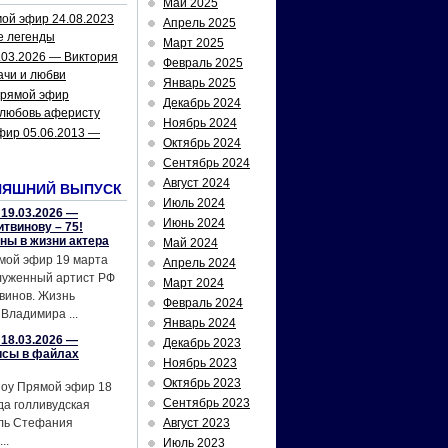
Май 2025
ой эфир 24.08.2023
Апрель 2025
е легенды
Март 2025
.03.2026 — Виктория
Февраль 2025
ачи и любви
Январь 2025
рямой эфир
Декабрь 2024
 любовь аферисту
Ноябрь 2024
фир 05.06.2013 —
Октябрь 2024
Сентябрь 2024
Август 2024
НЯШНИЙ ВЫПУСК
Июль 2024
19.03.2026 —
Июнь 2024
твинову – 75!
йны в жизни актера
Май 2024
мой эфир 19 марта
Апрель 2024
служенный артист РФ
Март 2024
винов. Жизнь
Февраль 2024
Владимира ...
Январь 2024
18.03.2026 —
Декабрь 2023
исы в файлах
Ноябрь 2023
Октябрь 2023
шоу Прямой эфир 18
Сентябрь 2023
да голливудская
ель Стефания
Август 2023
..
Июль 2023