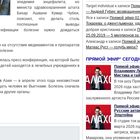
эпидемия энцефалита, но
Target individual
к записи
Прям
министр здравоохранения штата
— Андрей Губин: возвращени
Бихар Ашвани Кумар Чубеи,
Яся
к записи
Прямой эфир 02
пояснил, что делать столь
Токарева: о джентльменах, уд
поспешные выводы
добрая христианка
к записи
П
тификации болезни нужно дождаться
25.09.2019 — 5 миллионов за
Александр
к записи
Прямой э
 на отсутствие медикаментов и препаратов
Матиас Руст — голубь мира?
болезни.
ПРЯМОЙ ЭФИР° СЕГОД
ялась пресс-конференция, на которой было
 детей находятся в лечебных учреждениях в
Прямой эфир 
Владимиру Ли
Мистика и та
в Азии — в апреле этого года неизвестная
В ток шоу Пря
ать человек во Вьетнаме. Болезнь сначала
2026 года за
а другие органы.
Владимир Лит
заслуженного артиста России 
Прямой эфир 
Русские актр
Эпштейна
В студии ток 
марта 2026 го
актриса, мод
Макарова, она упоминается в .