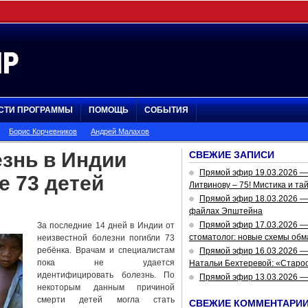
СТИ ПРОГРАММЫ
ПОМОЩЬ
СОБЫТИЯ
Борис Корчевников
Андрей Малахов
знь в Индии
СВЕЖИЕ ЗАПИСИ
Прямой эфир 19.03.2026 
е 73 детей
Литвинову – 75! Мистика и та
Прямой эфир 18.03.2026 — 
файлах Эпштейна
Прямой эфир 17.03.2026 —
За последние 14 дней в Индии от
стоматолог: новые схемы обм
неизвестной болезни погибли 73
ребёнка. Врачам и специалистам
Прямой эфир 16.03.2026 —
пока не удается
Натальи Бехтеревой: «Старос
идентифицировать болезнь. По
Прямой эфир 13.03.2026 
некоторым данным причиной
смерти детей могла стать
СВЕЖИЕ КОММЕНТАРИ