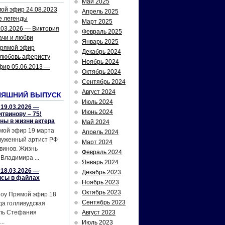
Май 2025
ой эфир 24.08.2023
Апрель 2025
е легенды
Март 2025
.03.2026 — Виктория
Февраль 2025
ачи и любви
Январь 2025
рямой эфир
Декабрь 2024
 любовь аферисту
Ноябрь 2024
фир 05.06.2013 —
Октябрь 2024
Сентябрь 2024
Август 2024
НЯШНИЙ ВЫПУСК
Июль 2024
19.03.2026 —
Июнь 2024
твинову – 75!
йны в жизни актера
Май 2024
мой эфир 19 марта
Апрель 2024
служенный артист РФ
Март 2024
винов. Жизнь
Февраль 2024
Владимира ...
Январь 2024
18.03.2026 —
Декабрь 2023
исы в файлах
Ноябрь 2023
Октябрь 2023
шоу Прямой эфир 18
Сентябрь 2023
да голливудская
ель Стефания
Август 2023
..
Июль 2023