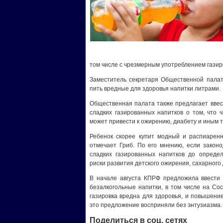
том числе с чрезмерным употреблением гази
Заместитель секретаря Общественной палаты
пить вредные для здоровья напитки литрами.
Общественная палата также предлагает вве
сладких газированных напитков о том, что 
может привести к ожирению, диабету и иным 
Ребенок скорее купит модный и распиаренны
отмечает Гриб. По его мнению, если законо
сладких газированных напитков до определ
риски развития детского ожирения, сахарного 
В начале августа КПРФ предложила ввести
безалкогольные напитки, в том числе на Coc
газировка вредна для здоровья, и повышение
это предложение восприняли без энтузиазма.
Поделиться в соц. сетях