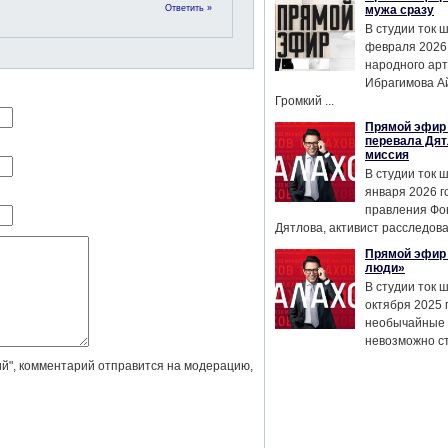
Ответить »
мужа сразу
В студии ток 
февраля 2026
народного ар
Ибрагимова А
Громкий ...
Прямой эфир 
перевала Дят
миссия
В студии ток 
января 2026 г
правления Фо
Дятлова, активист расследован
Прямой эфир 
люди»
В студии ток 
октября 2025 
необычайные 
невозможно сте
й", комментарий отправится на модерацию,