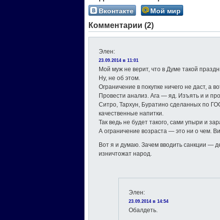
Вконтакте
Мой мир
Комментарии (2)
Элен
:
23.09.2014 в 11:01
Мой муж не верит, что в Думе такой празд
Ну, не об этом.
Ограничение в покупке ничего не даст, а в
Провести анализ. Ага — яд. Изъять и и пр
Ситро, Тархун, Буратино сделанных по ГО
качественные напитки.
Так ведь не будет такого, сами упыри и за
А ограничение возраста — это ни о чем. В
Вот я и думаю. Зачем вводить санкции — 
изничтожат народ.
Элен
:
23.09.2014 в 14:54
Обалдеть.