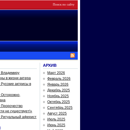
АРХИВ
— Владимиру
Март 2026
йны в жизни актера
Февраль 2026
Русские актрисы в
Январь 2026
Декабрь 2025
 Осторожно,
Ноябрь 2025
ана
Октябрь 2025
 Пророчество
Сентябрь 2025
ти не существует!»
Август 2025
— Ритуальный аферист
Июль 2025
Июнь 2025
И