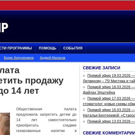
СТИ ПРОГРАММЫ
ПОМОЩЬ
СОБЫТИЯ
Борис Корчевников
Андрей Малахов
лата
СВЕЖИЕ ЗАПИСИ
Прямой эфир 19.03.2026 
етить продажу
Литвинову – 75! Мистика и та
Прямой эфир 18.03.2026 — 
до 14 лет
файлах Эпштейна
Прямой эфир 17.03.2026 —
стоматолог: новые схемы обм
Общественная палата
Прямой эфир 16.03.2026 —
предложила запретить детям до
Натальи Бехтеревой: «Старос
14 лет самостоятельно
Прямой эфир 13.03.2026 
приобретать сладкие
газированные напитки в
СВЕЖИЕ КОММЕНТАРИ