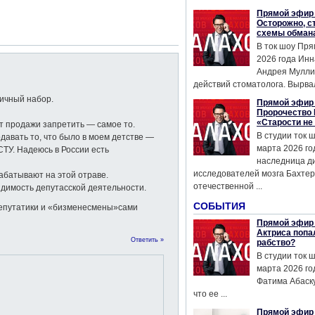
Прямой эфир 
Осторожно, с
схемы обман
В ток шоу Пря
2026 года Инн
Андрея Мулли
действий стоматолога. Вырвал
ничный набор.
Прямой эфир 
Пророчество 
«Старости не
от продажи запретить — самое то.
В студии ток 
одавать то, что было в моем детстве —
марта 2026 го
СТУ. Надеюсь в России есть
наследница д
исследователей мозга Бахтер
рабатывают на этой отраве.
отечественной ...
идимость депутасской деятельности.
СОБЫТИЯ
депутатики и «бизменесмены»сами
Прямой эфир 
Актриса попа
Ответить »
рабство?
В студии ток 
марта 2026 го
Фатима Абаску
что ее ...
Прямой эфир 