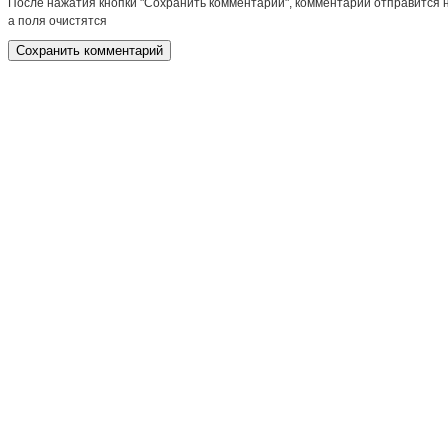
После нажатия кнопки "Сохранить комментарий", комментарий отправится 
а поля очистятся