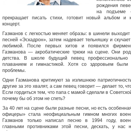
рождения певе
на подъеме
прекращает писать стихи, готовит новый альбом и 
концерт.
Газманов с легкостью меняет образы: в шинели выходит 
песней «Эскадрон», затем надевает тельняшку и скучает
любимой. После первых хитов и появился фирмен
Газманова — акробатические трюки на сцене. Они ро
детства. В школе будущий певец профессионально 
плаванием и гимнастикой. Хотя со здоровьем были 
проблемы.
Одни Газманова критикуют за излишнюю патриотичность
другие за это хвалят, а сам певец говорит — делает то, чт
Если гордиться тем, что папа с мамой сделали в Советско
почему бы об этом не спеть?
За 40 лет на сцене были разные песни, но есть особенна
офицеры» стала неофициальным гимном многих военн
Газманов только написал песню в 1994 году, вое
главными противниками этой песни, дескать, у нас 