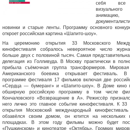
себя все
визуального 
анимацию,
документалисти
новинки и старые ленты. Программу основного конкур
откроет российская картина «Шапито-шоу».
На церемонию открытия 33 Московского Между
кинофестиваля собралось невероятное число журн
больше двух с половиной тысяч. Самая представительна
делегация из Голливуда. В Москву практически в полн
прибыла съёмочная группа трансформеров. Мировая
Американского боевика открывает фестиваль. В
программе фестиваля 17 фильмов включая две россий
«Сердца — бумеранг» и «Шапито-шоу». В Доме кино 
обширную российскую программу в том числе фи
Кончаловского «Возвращение в А». Режиссёр призналс
него лично это главное событие кинофестиваля. К 33
открытия Московский международный кинофестиваль
обзавёлся своим домом, он ютится на нескольких 
площадках. В этом году фильмы можно будет пос
«Пушкинском» и кинотеатре «Октябрь». Громких миро