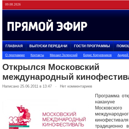
09.08.2026
ГЛАВНАЯ
ВЫПУСКИ ПЕРЕДАЧИ
ГОСТИ ПРОГРАММЫ
ПОМО
О программе
Контакты
Михаил Зеленский
Борис Корчевников
Андрей
Открылся Московский
международный кинофестив
Написано 25.06.2011 в 13:47 · Нет комментариев
Программа от
накануне
Московского
международног
кинофестиваля
традиционно 