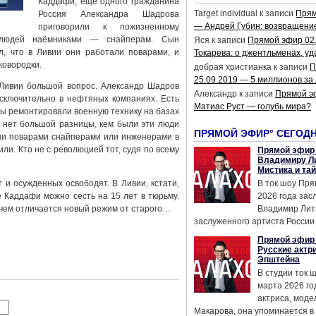
Каддафи, ещё одного гражданина
Target individual
к записи
Прям
Россия Александра Шадрова
— Андрей Губин: возвращени
приговорили к пожизненному
 людей наёмниками — снайперам. Сын
Яся
к записи
Прямой эфир 02
, что в Ливии они работали поварами, и
Токарева: о джентльменах, уд
ковородки.
добрая христианка
к записи
П
25.09.2019 — 5 миллионов за
Ливии большой вопрос. Александр Шадров
Александр
к записи
Прямой э
сключительно в нефтяных компаниях. Есть
Матиас Руст — голубь мира?
сы ремонтировали военную технику на базах
 нет большой разницы, кем были эти люди
ПРЯМОЙ ЭФИР° СЕГОД
они поварами снайперами или инженерами в
ли. Кто не с революцией тот, судя по всему
Прямой эфир 
Владимиру Ли
Мистика и та
 и осужденных освободят. В Ливии, кстати,
В ток шоу Пря
 Каддафи можно сесть на 15 лет в тюрьму.
2026 года за
чем отличается новый режим от старого…
Владимир Лит
заслуженного артиста России 
Прямой эфир 
Русские актр
Эпштейна
В студии ток 
марта 2026 го
актриса, мод
Макарова, она упоминается в .