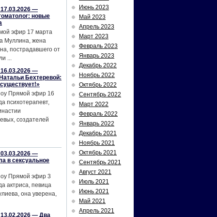
Июнь 2023
17.03.2026 —
томатолог: новые
Май 2023
а
Апрель 2023
мой эфир 17 марта
Март 2023
а Муллина, жена
Февраль 2023
на, пострадавшего от
Январь 2023
и ...
Декабрь 2022
16.03.2026 —
Ноябрь 2022
Натальи Бехтеревой:
 существует!»
Октябрь 2022
шоу Прямой эфир 16
Сентябрь 2022
да психотерапевт,
Март 2022
инастии
Февраль 2022
евых, создателей
Январь 2022
Декабрь 2021
Ноябрь 2021
Октябрь 2021
03.03.2026 —
ла в сексуальное
Сентябрь 2021
Август 2021
шоу Прямой эфир 3
Июль 2021
да актриса, певица
Июнь 2021
лиева, она уверена,
Май 2021
Апрель 2021
13.02.2026 — Два