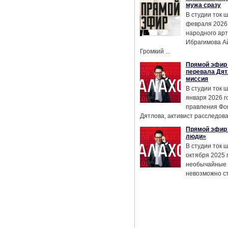
мужа сразу
В студии ток 
февраля 2026
народного ар
Ибрагимова А
Громкий ...
Прямой эфир 
перевала Дят
миссия
В студии ток 
января 2026 г
правления Фо
Дятлова, активист расследован
Прямой эфир 
люди»
В студии ток 
октября 2025 
необычайные 
невозможно сте