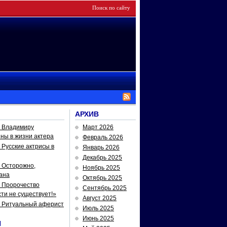
АРХИВ
— Владимиру
Март 2026
йны в жизни актера
Февраль 2026
Русские актрисы в
Январь 2026
Декабрь 2025
 Осторожно,
Ноябрь 2025
ана
Октябрь 2025
 Пророчество
Сентябрь 2025
ти не существует!»
Август 2025
— Ритуальный аферист
Июль 2025
Июнь 2025
И