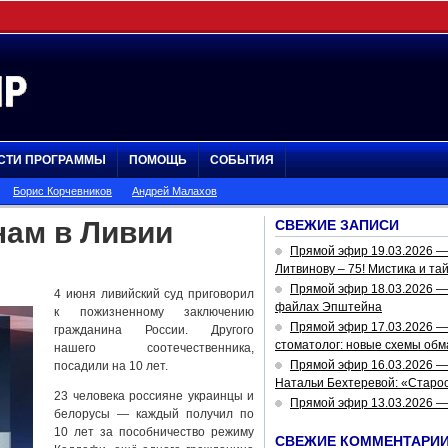
СТИ ПРОГРАММЫ
ПОМОЩЬ
СОБЫТИЯ
Борис Корчевников
Андрей Малахов
нам в Ливии
СВЕЖИЕ ЗАПИСИ
Прямой эфир 19.03.2026 
Литвинову – 75! Мистика и та
Прямой эфир 18.03.2026 — 
4 июня ливийский суд приговорил
файлах Эпштейна
к пожизненному заключению
Прямой эфир 17.03.2026 —
гражданина России. Другого
стоматолог: новые схемы обм
нашего соотечественника,
Прямой эфир 16.03.2026 —
посадили на 10 лет.
Натальи Бехтеревой: «Старос
23 человека россияне украинцы и
Прямой эфир 13.03.2026 
белорусы — каждый получил по
10 лет за пособничество режиму
СВЕЖИЕ КОММЕНТАРИ