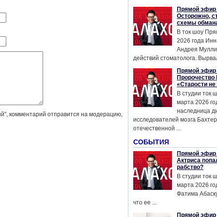
Прямой эфир 
Осторожно, с
схемы обман
В ток шоу Пря
2026 года Инн
Андрея Мулли
действий стоматолога. Вырвал
Прямой эфир 
Пророчество 
«Старости не
В студии ток 
марта 2026 го
наследница д
й", комментарий отправится на модерацию,
исследователей мозга Бахтер
отечественной ...
СОБЫТИЯ
Прямой эфир 
Актриса попа
рабство?
В студии ток 
марта 2026 го
Фатима Абаску
что ее ...
Прямой эфир 