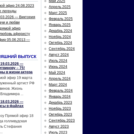
Май 2025
ой эфир 24.08.2023
Апрель 2025
е легенды
Март 2025
.03.2026 — Виктория
Февраль 2025
ачи и любви
Январь 2025
рямой эфир
Декабрь 2024
 любовь аферисту
Ноябрь 2024
фир 05.06.2013 —
Октябрь 2024
Сентябрь 2024
Август 2024
НЯШНИЙ ВЫПУСК
Июль 2024
19.03.2026 —
Июнь 2024
твинову – 75!
йны в жизни актера
Май 2024
мой эфир 19 марта
Апрель 2024
служенный артист РФ
Март 2024
винов. Жизнь
Февраль 2024
Владимира ...
Январь 2024
18.03.2026 —
Декабрь 2023
исы в файлах
Ноябрь 2023
Октябрь 2023
шоу Прямой эфир 18
Сентябрь 2023
да голливудская
ель Стефания
Август 2023
..
Июль 2023