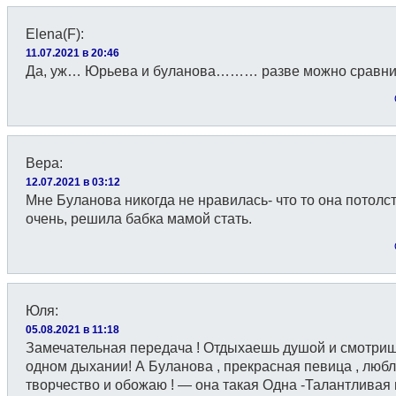
Elena(F)
:
11.07.2021 в 20:46
Да, уж… Юрьева и буланова……… разве можно сравнив
Вера
:
12.07.2021 в 03:12
Мне Буланова никогда не нравилась- что то она потолс
очень, решила бабка мамой стать.
Юля
:
05.08.2021 в 11:18
Замечательная передача ! Отдыхаешь душой и смотриш
одном дыхании! А Буланова , прекрасная певица , люб
творчество и обожаю ! — она такая Одна -Талантливая 