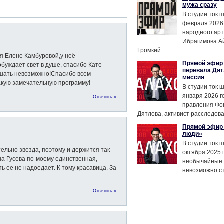
мужа сразу
В студии ток 
февраля 2026
народного ар
Ибрагимова А
Громкий ...
я Елене Камбуровой,у неё
Прямой эфир 
буждает свет в душе, спасибо Кате
перевала Дят
ушать невозможно!Спасибо всем
миссия
акую замечательную программу!
В студии ток 
января 2026 г
Ответить »
правления Фо
Дятлова, активист расследован
Прямой эфир 
люди»
В студии ток 
ельно звезда, поэтому и держится так
октября 2025 
а Гусева по-моему единственная,
необычайные 
ь ее не надоедает. К тому красавица. За
невозможно сте
Ответить »