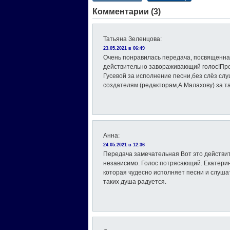
Комментарии (3)
Татьяна Зеленцова
:
23.05.2021 в 06:49
Очень понравилась передача, посвященна
действительно завораживающий голос!Про
Гусевой за исполнение песни,без слёз сл
создателям (редакторам,А.Малахову) за т
Анна
:
24.05.2021 в 12:36
Передача замечательная Вот это действит
независимо. Голос потрясающий. Екатерин
которая чудесно исполняет песни и слушат
таких душа радуется.