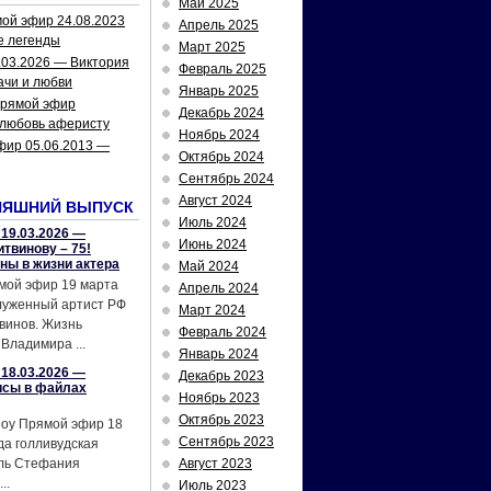
Май 2025
ой эфир 24.08.2023
Апрель 2025
е легенды
Март 2025
.03.2026 — Виктория
Февраль 2025
ачи и любви
Январь 2025
рямой эфир
Декабрь 2024
 любовь аферисту
Ноябрь 2024
фир 05.06.2013 —
Октябрь 2024
Сентябрь 2024
Август 2024
НЯШНИЙ ВЫПУСК
Июль 2024
19.03.2026 —
Июнь 2024
твинову – 75!
йны в жизни актера
Май 2024
мой эфир 19 марта
Апрель 2024
служенный артист РФ
Март 2024
винов. Жизнь
Февраль 2024
Владимира ...
Январь 2024
18.03.2026 —
Декабрь 2023
исы в файлах
Ноябрь 2023
Октябрь 2023
шоу Прямой эфир 18
Сентябрь 2023
да голливудская
ель Стефания
Август 2023
..
Июль 2023