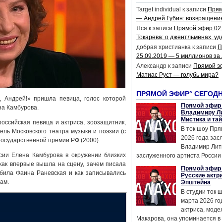
Target individual
к записи
Прям
— Андрей Губин: возвращени
Яся
к записи
Прямой эфир 02
Токарева: о джентльменах, уд
добрая христианка
к записи
П
25.09.2019 — 5 миллионов за
Александр
к записи
Прямой э
Матиас Руст — голубь мира?
ПРЯМОЙ ЭФИР° СЕГОД
 Андрей!» пришла певица, голос которой
Прямой эфир 
на Камбурова.
Владимиру Ли
Мистика и та
оссийская певица и актриса, зоозащитник,
В ток шоу Пря
ль Московского театра музыки и поэзии (с
2026 года за
 Государственной премии РФ (2000).
Владимир Лит
сии Елена Камбурова в окружении близких
заслуженного артиста России 
 как впервые вышла на сцену, зачем писала
Прямой эфир 
юбила Фаина Раневская и как записывались
Русские актр
ам.
Эпштейна
В студии ток 
марта 2026 го
актриса, мод
Макарова, она упоминается в .