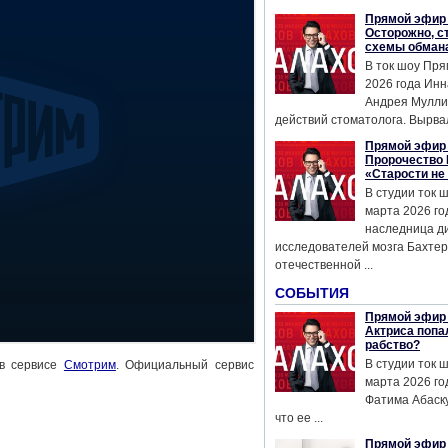
Прямой эфир 
Осторожно, с
схемы обман
В ток шоу Пря
2026 года Инн
Андрея Мулли
действий стоматолога. Вырвал
Прямой эфир 
Пророчество 
«Старости не
В студии ток 
марта 2026 го
наследница д
исследователей мозга Бахтер
отечественной ...
СОБЫТИЯ
Прямой эфир 
Актриса попа
рабство?
В студии ток 
 в сервисе
Смотрим
. Официальный сервис
марта 2026 го
Фатима Абаску
что ее ...
Прямой эфир 