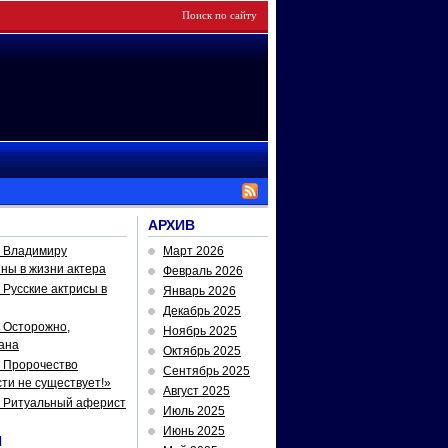
АРХИВ
— Владимиру
Март 2026
йны в жизни актера
Февраль 2026
Русские актрисы в
Январь 2026
Декабрь 2025
 Осторожно,
Ноябрь 2025
ана
Октябрь 2025
 Пророчество
Сентябрь 2025
ти не существует!»
Август 2025
— Ритуальный аферист
Июль 2025
Июнь 2025
И