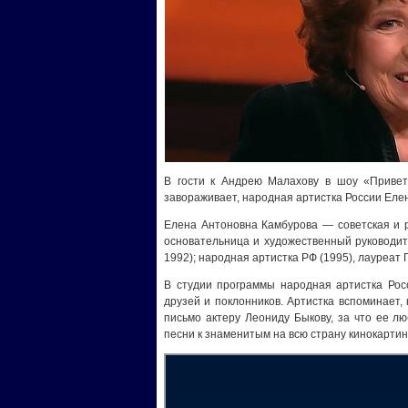
В гости к Андрею Малахову в шоу «Привет,
завораживает, народная артистка России Еле
Елена Антоновна Камбурова — советская и р
основательница и художественный руководите
1992); народная артистка РФ (1995), лауреат
В студии программы народная артистка Рос
друзей и поклонников. Артистка вспоминает,
письмо актеру Леониду Быкову, за что ее л
песни к знаменитым на всю страну кинокартин