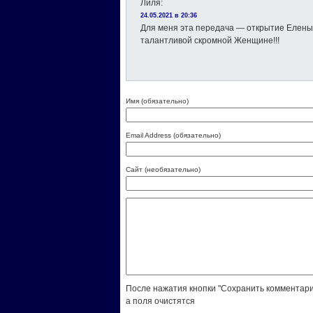
Лиля
:
24.05.2021 в 20:36
Для меня эта передача — открытие Елены
талантливой скромной Женщине!!!
Имя (обязательно)
Email Address (обязательно)
Сайт (необязательно)
После нажатия кнопки "Сохранить комментари
а поля очистятся