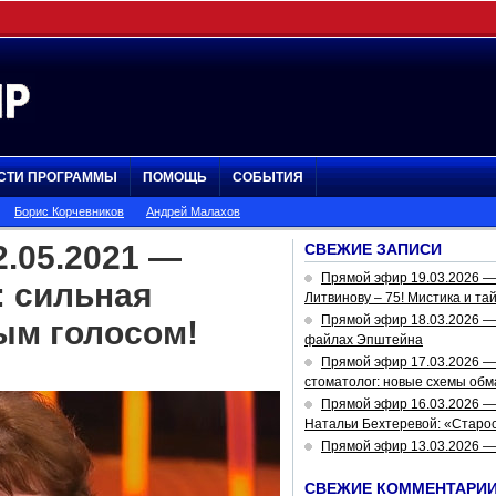
СТИ ПРОГРАММЫ
ПОМОЩЬ
СОБЫТИЯ
Борис Корчевников
Андрей Малахов
2.05.2021 —
СВЕЖИЕ ЗАПИСИ
Прямой эфир 19.03.2026 
: сильная
Литвинову – 75! Мистика и та
Прямой эфир 18.03.2026 — 
ым голосом!
файлах Эпштейна
Прямой эфир 17.03.2026 —
стоматолог: новые схемы обм
Прямой эфир 16.03.2026 —
Натальи Бехтеревой: «Старос
Прямой эфир 13.03.2026 
СВЕЖИЕ КОММЕНТАРИ