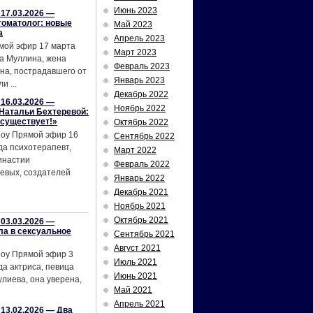
Июнь 2023
17.03.2026 —
томатолог: новые
Май 2023
а
Апрель 2023
мой эфир 17 марта
Март 2023
а Муллина, жена
Февраль 2023
на, пострадавшего от
Январь 2023
и ...
Декабрь 2022
16.03.2026 —
Ноябрь 2022
Натальи Бехтеревой:
 существует!»
Октябрь 2022
шоу Прямой эфир 16
Сентябрь 2022
да психотерапевт,
Март 2022
инастии
Февраль 2022
евых, создателей
Январь 2022
Декабрь 2021
Ноябрь 2021
Октябрь 2021
03.03.2026 —
ла в сексуальное
Сентябрь 2021
Август 2021
шоу Прямой эфир 3
Июль 2021
да актриса, певица
Июнь 2021
лиева, она уверена,
Май 2021
Апрель 2021
13.02.2026 — Два