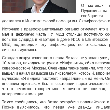
О мотивах, т
Пудовкина на 
сообщается
доставлен в Институт скорой помощи им. Склифософского
Источник в правоохранительных органах отмечает, что в
мая в дежурную часть ГУ МВД столицы поступило со
попытке суицида в квартире в доме №16 в Шмитовском 
МВД подтвердили эту информацию, но отказались р
личность мужчины.
Скандал вокруг известного певца Витаса не утихает уже 
10 мая он, находясь за рулем «Инфинити», сбил велосип
северо-востоке Москвы. Очевидцы также заявили, что по
вышел и начал размахивать пистолетом, который, впроче
муляжом. «Я видела пистолет, направленный на меня. Он
внешним признакам был в состоянии наркотического о
что-то несвязно говорил мне, я ничего не поняла»,
потерпевшая полиции.
Также сообщалось, что Витас оскорблял полицейского и 
Позже выяснилось, что певца уже дважды лишал