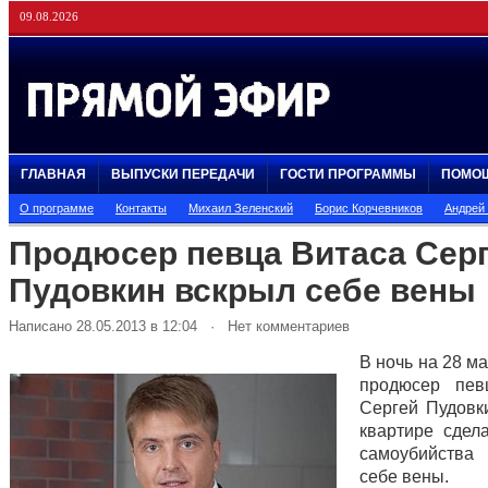
09.08.2026
ГЛАВНАЯ
ВЫПУСКИ ПЕРЕДАЧИ
ГОСТИ ПРОГРАММЫ
ПОМО
О программе
Контакты
Михаил Зеленский
Борис Корчевников
Андрей
Продюсер певца Витаса Сер
Пудовкин вскрыл себе вены
Написано 28.05.2013 в 12:04 · Нет комментариев
В ночь на 28 м
продюсер пев
Сергей Пудовк
квартире сдел
самоубийства
себе вены.