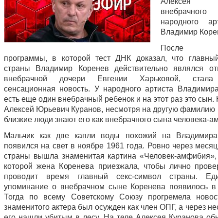
Алексея Ку
внебрачно
народного а
Владимир Коре
После в
программы, в которой тест ДНК доказал, что главны
страны Владимир Коренев действительно являлся от
внебрачной дочери Евгении Харьковой, стала
сенсационная новость. У народного артиста Владимир
есть еще один внебрачный ребенок и на этот раз это сын.
Алексей Юрьевич Куранов, несмотря на другую фамилию и
близкие люди знают его как внебрачного сына человека-а
Мальчик как две капли воды похожий на Владимира
появился на свет в ноябре 1961 года. Ровно через меся
страны вышла знаменитая картина «Человек-амфибия»,
которой жена Коренева приезжала, чтобы лично прове
проводит время главный секс-символ страны. Еди
упоминание о внебрачном сыне Коренева появилось в 
Тогда по всему Советскому Союзу прогремела ново
знаменитого актера был осужден как член ОПГ, а через не
его нашли убитым в лесу. На теле Алексея Куранова об