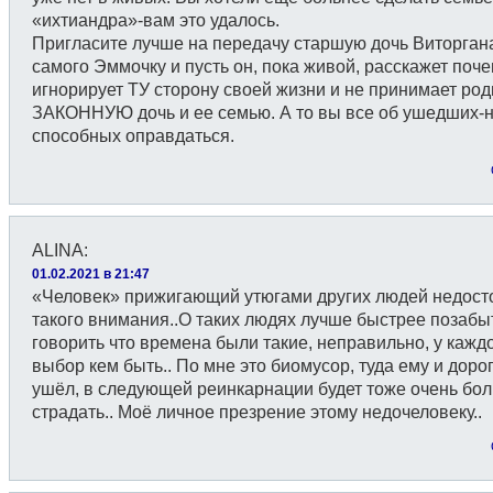
«ихтиандра»-вам это удалось.
Пригласите лучше на передачу старшую дочь Виторган
самого Эммочку и пусть он, пока живой, расскажет поч
игнорирует ТУ сторону своей жизни и не принимает ро
ЗАКОННУЮ дочь и ее семью. А то вы все об ушедших-
способных оправдаться.
ALINA
:
01.02.2021 в 21:47
«Человек» прижигающий утюгами других людей недост
такого внимания..О таких людях лучше быстрее позабы
говорить что времена были такие, неправильно, у каждо
выбор кем быть.. По мне это биомусор, туда ему и дорог
ушёл, в следующей реинкарнации будет тоже очень бо
страдать.. Моё личное презрение этому недочеловеку..