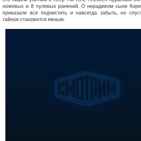
ножевых и 8 пулевых ранений. О нерадивом сыне Коре
приказали все подчистить и навсегда забыть, но спус
тайное становится явным.