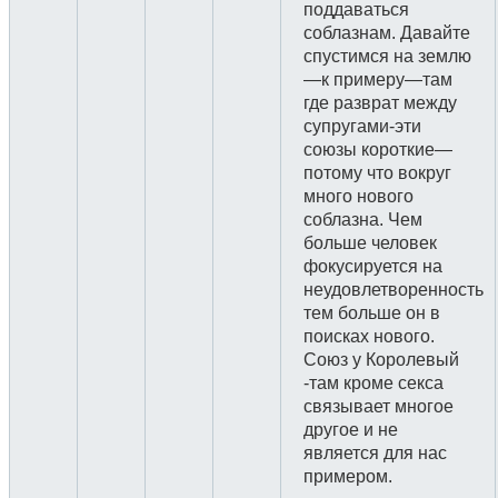
поддаваться
соблазнам. Давайте
спустимся на землю
—к примеру—там
где разврат между
супругами-эти
союзы короткие—
потому что вокруг
много нового
соблазна. Чем
больше человек
фокусируется на
неудовлетворенность
тем больше он в
поисках нового.
Союз у Королевый
-там кроме секса
связывает многое
другое и не
является для нас
примером.