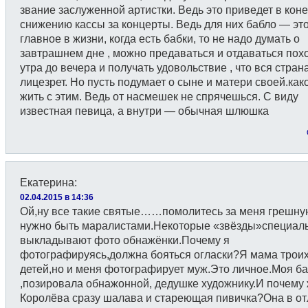
звание заслуженной артистки. Ведь это приведет в коне
снижению кассы за концерты. Ведь для них бабло — эт
главное в жизни, когда есть бабки, то не надо думать о
завтрашнем дне , можно предаваться и отдаваться похо
утра до вечера и получать удовольствие , что вся стран
лицезрет. Но пусть подумает о сыне и матери своей.как
жить с этим. Ведь от насмешек не спрячешься. С виду
известная певица, а внутри — обычная шлюшка
Екатерина
:
02.04.2015 в 14:36
Ой,ну все такие святые……помолитесь за меня грешну
нужно быть маралистами.Некоторые «звёзды»специал
выкладывают фото обнажёнки.Почему я
фотографируясь,должна бояться огласки?Я мама трои
детей,но и меня фотографирует муж.Это личное.Моя б
,позировала обнажонной, дедушке художнику.И почему
Королёва сразу шалава и стареющая пивичка?Она в о