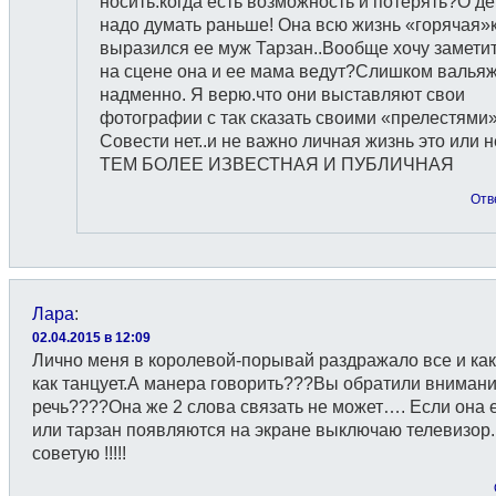
носить.когда есть возможность и потерять?О де
надо думать раньше! Она всю жизнь «горячая»
выразился ее муж Тарзан..Вообще хочу заметит
на сцене она и ее мама ведут?Слишком вальяж
надменно. Я верю.что они выставляют свои
фотографии с так сказать своими «прелестями
Совести нет..и не важно личная жизнь это или н
ТЕМ БОЛЕЕ ИЗВЕСТНАЯ И ПУБЛИЧНАЯ
Отв
Лара
:
02.04.2015 в 12:09
Лично меня в королевой-порывай раздражало все и как
как танцует.А манера говорить???Вы обратили внимани
речь????Она же 2 слова связать не может…. Если она 
или тарзан появляются на экране выключаю телевизор
советую !!!!!