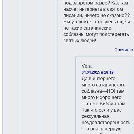
под запретом разве? Как там
насчет интернета в святом
писании, ничего не сказано??
Вы уточните, а то здесь еще и
не такие сатанинские
соблазны могут подстерегать
святых людей!
Ответить »
Vera
:
04.04.2015 в 18:19
Да в интернете
много сатанинского
соблазна—НО! там
много и хорошего
—та же Библия там.
Так что если у вас
сексуальная
неудовлетворенность
—а она! в первую