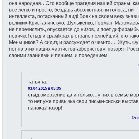
она народная…Это вообще трагедия нашей страны! как
все легко и просто, бездарь абсолютная,ни голоса, ни
интеллекта, потасканный вид! Вовк на своем веку знав
великих-Кристалинскую, Шульженко, Герман, Магомаев
не перечислить, опускается до низов, и поет дифирамб
певичке! стыд и срам!крах в стране полнейший, кто так
Меньщиков? А сидит, и рассуждает о чем-то…. Жуть. Ф
нет на этих наших «артистов-аферистов». позорят Рос
своими званиями и пением, и поведением!
татьяна
:
03.04.2015 в 05:35
стыд,омерзение да и только…у них в семье мо
то нет уже привычка свои письки-сиськи выста
напоказ!позор!
Отв