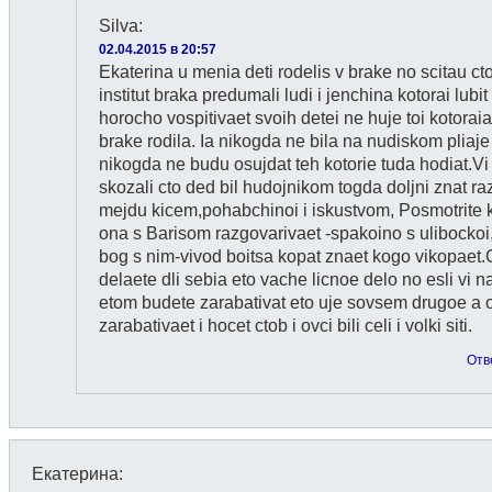
Silva
:
02.04.2015 в 20:57
Ekaterina u menia deti rodelis v brake no scitau ct
institut braka predumali ludi i jenchina kotorai lubit 
horocho vospitivaet svoih detei ne huje toi kotoraia
brake rodila. Ia nikogda ne bila na nudiskom pliaje
nikogda ne budu osujdat teh kotorie tuda hodiat.Vi
skozali cto ded bil hudojnikom togda doljni znat ra
mejdu kicem,pohabchinoi i iskustvom, Posmotrite 
ona s Barisom razgovarivaet -spakoino s ulibockoi
bog s nim-vivod boitsa kopat znaet kogo vikopaet.C
delaete dli sebia eto vache licnoe delo no esli vi n
etom budete zarabativat eto uje sovsem drugoe a 
zarabativaet i hocet ctob i ovci bili celi i volki siti.
Отв
Екатерина
: