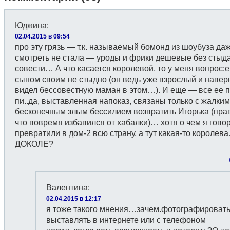
Юджина
:
02.04.2015 в 09:54
про эту грязь — т.к. называемый бомонд из шоубуза да
смотреть не стала — уроды и фрики дешевые без стыда
совести… А что касается королевой, то у меня вопрос:
сыном своим не стыдно (он ведь уже взрослый и навер
видел бессовестную маман в этом…). И еще — все ее п
пи..да, выставленная напоказ, связаны только с жалким
бесконечным злым бессилием возвратить Игорька (пра
что вовремя избавился от хабалки)… хотя о чем я гов
превратили в дом-2 всю страну, а тут какая-то королев
ДОКОЛЕ?
Валентина
:
02.04.2015 в 12:17
я тоже такого мнения…зачем.фотографировать
выставлять в интернете или с телефоном