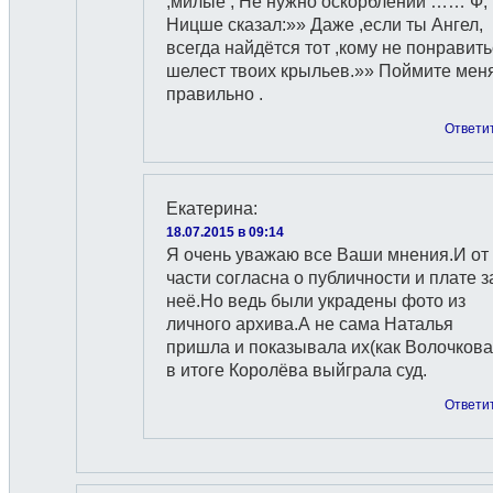
,милые , Не нужно оскорблений …… Ф,
Ницше сказал:»» Даже ,если ты Ангел,
всегда найдётся тот ,кому не понравит
шелест твоих крыльев.»» Поймите мен
правильно .
Ответи
Екатерина
:
18.07.2015 в 09:14
Я очень уважаю все Ваши мнения.И от
части согласна о публичности и плате з
неё.Но ведь были украдены фото из
личного архива.А не сама Наталья
пришла и показывала их(как Волочков
в итоге Королёва выйграла суд.
Ответи