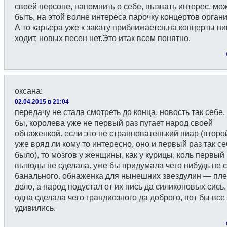
своей персоне, напомнить о себе, вызвать интерес, мо
быть, на этой волне интереса парочку концертов органи
А то карьера уже к закату приближается,на концерты ни
ходит, новых песен нет.Это итак всем понятно.
оксана
:
02.04.2015 в 21:04
передачу не стала смотреть до конца. новость так себе.
бы, королева уже не первый раз пугает народ своей
обнаженкой. если это не странноватенький пиар (второ
уже вряд ли кому то интересно, оно и первый раз так с
было), то мозгов у женщины, как у курицы, коль первый
выводы не сделала. уже бы придумала чего нибудь не 
банального. обнаженка для нынешних звездулин — пл
дело, а народ подустал от их пись да силиконовых сись.
одна сделала чего грандиозного да доброго, вот бы все
удивились.