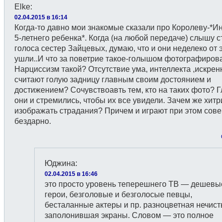
Elke
:
02.04.2015 в 16:14
Когда-то давно мои знакомые сказали про Королеву-*И
5-летнего ребенка*. Когда (на любой передаче) слышу 
голоса сестер Зайцевых, думаю, что и они неделеко от 
ушли..И что за поветрие такое-голышом фотографиров
Нарциссизм такой? Отсутствие ума, интеллекта ,искрен
считают голую задницу главным своим достоянием и
достижением? Сочувствоавть тем, кто на таких фото? 
они и стремились, чтобы их все увидели. Зачем же хитр
изображать страдания? Причем и играют при этом сов
бездарно.
Юджина
:
02.04.2015 в 16:46
это просто уровень теперешнего ТВ — дешевы
герои, безголовые и безголосые певцы,
бесталанные актеры и пр. разноцветная нечист
заполонившая экраны. Словом — это полное