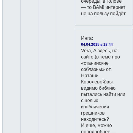
очередь!! в голове
— то ВАМ! интернет
не на пользу пойдёт
Инга
:
04.04.2015 в 18:44
Vera, А здесь, на
сайте (в теме про
«станинские
соблазны» от
Наташи
Королевой)вы
видимо библию
пытались найти или
с целью
изобличения
грешников
находитесь?
И еще, можно
поподробнее —