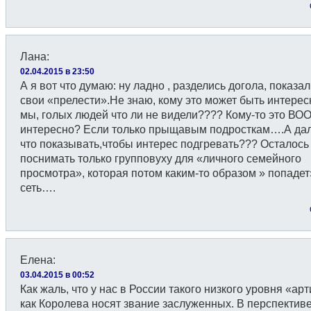
Лана
:
02.04.2015 в 23:50
А я вот что думаю: ну ладно , разделись догола, показа
свои «прелести».Не знаю, кому это может быть интересн
мы, голых людей что ли не видели???? Кому-то это В
интересно? Если только прыщавым подросткам….А да
что показывать,чтобы интерес подгревать??? Осталось
поснимать только групповуху для «личного семейного
просмотра», которая потом каким-то образом » попадет
сеть….
Елена
:
03.04.2015 в 00:52
Как жаль, что у нас в России такого низкого уровня «ар
как Королева носят звание заслуженных. В перспектив