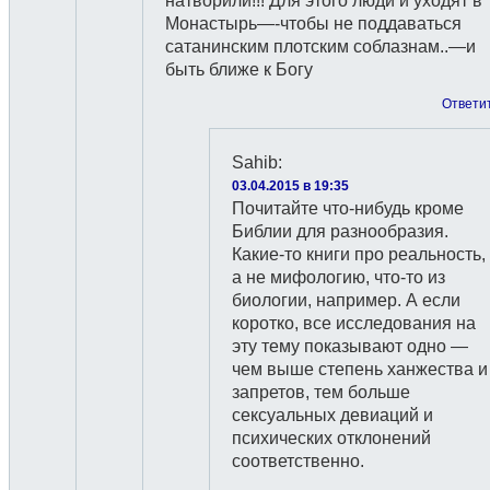
натворили!!! Для этого люди и уходят в
Монастырь—-чтобы не поддаваться
сатанинским плотским соблазнам..—и
быть ближе к Богу
Ответи
Sahib
:
03.04.2015 в 19:35
Почитайте что-нибудь кроме
Библии для разнообразия.
Какие-то книги про реальность,
а не мифологию, что-то из
биологии, например. А если
коротко, все исследования на
эту тему показывают одно —
чем выше степень ханжества и
запретов, тем больше
сексуальных девиаций и
психических отклонений
соответственно.