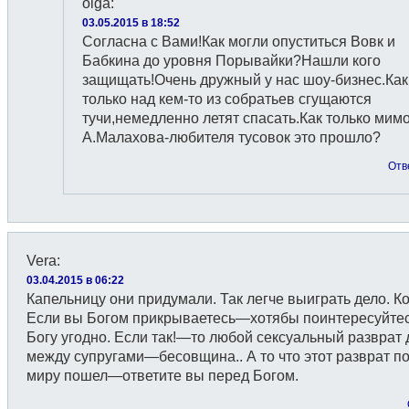
olga
:
03.05.2015 в 18:52
Согласна с Вами!Как могли опуститься Вовк и
Бабкина до уровня Порывайки?Нашли кого
защищать!Очень дружный у нас шоу-бизнес.Как
только над кем-то из собратьев сгущаются
тучи,немедленно летят спасать.Как только мим
А.Малахова-любителя тусовок это прошло?
Отв
Vera
:
03.04.2015 в 06:22
Капельницу они придумали. Так легче выиграть дело. К
Если вы Богом прикрываетесь—хотябы поинтересуйтес
Богу угодно. Если так!—то любой сексуальный разврат
между супругами—бесовщина.. А то что этот разврат п
миру пошел—ответите вы перед Богом.