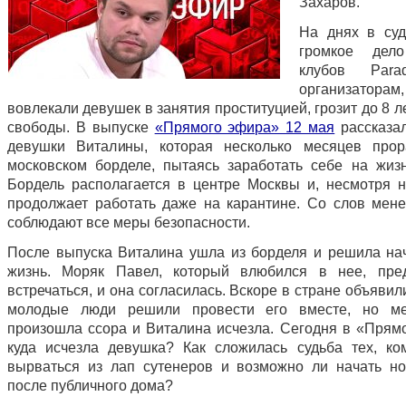
Захаров.
На днях в су
громкое дел
клубов Para
организатора
вовлекали девушек в занятия проституцией, грозит до 8 
свободы. В выпуске
«Прямого эфира» 12 мая
рассказа
девушки Виталины, которая несколько месяцев прор
московском борделе, пытаясь заработать себе на жизн
Бордель располагается в центре Москвы и, несмотря н
продолжает работать даже на карантине. Со слов мен
соблюдают все меры безопасности.
После выпуска Виталина ушла из борделя и решила на
жизнь. Моряк Павел, который влюбился в нее, пре
встречаться, и она согласилась. Вскоре в стране объявил
молодые люди решили провести его вместе, но м
произошла ссора и Виталина исчезла. Сегодня в «Прям
куда исчезла девушка? Как сложилась судьба тех, ко
вырваться из лап сутенеров и возможно ли начать н
после публичного дома?