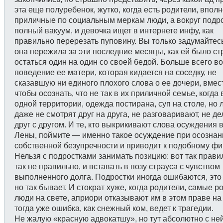
эта еще полуребенок, жутко, когда есть родители, впол
приличные по социальным меркам люди, а вокруг подр
полный вакуум, и девочка ищет в интернете инфу, как
правильно перерезать пуповину. Вы только задумайтесь
она пережила за эти последние месяцы, как ей было с
остаться один на один со своей бедой. Больше всего в
поведение ее матери, которая кидается на соседку, не
сказавшую ни единого плохого слова о ее дочери, вмест
чтобы осознать, что не так в их приличной семье, когда 
одной территории, одежда постирана, суп на столе, но
даже не смотрят друг на друга, не разговаривают, не де
друг с другом. И те, кто выкрикивают слова осуждения 
Лены, поймите — именно такое осуждение при осознан
собственной безупречности и приводит к подобному фи
Нельзя с подростками занимать позицию: вот так прави
так не правильно, и вставать в позу страуса с чувством
выполненного долга. Подростки иногда ошибаются, это
но так бывает. И стократ хуже, когда родители, самые 
люди на свете, априори отказывают им в этом праве на
тогда уже ошибка, как снежный ком, ведет к трагедии.
Не жалую «красную адвокатшу», но тут абсолютно с не