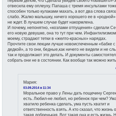
первым делом, что сделала увидев своего «бывшего»-э
отвесила ему оплеуху. Папаша с тремя инсультами тож
способен только кулаками махать, а вот два слова связ
слабо. Жалко малышку, ничего хорошего ее в «родной»
не ждет. В лучшем случае будет накормлена.
И почему, непонятно, «козлами отпущения» сделали Се
его новую девушке, она то тут при чем. Инфантилизмом
моему, страдают тетки в «желто-красных» нарядах.
Прочтите свои лекции лучше новоиспеченным «бабке с
дедкой», а то они, бедные,как ничего не видели и не с
так и продолжают это делать. И документы самостояте
собрать они не в состоянии. Как вообще так можно жит
Мария
:
03.09.2014 в 11:34
Моральное право у Лены дать пощечину Серге
есть. Любил-не любил, но ребенок при чем? Ум
хватило ребенка сделать, ума пусть хватит и
ответственность взять. А кто сказал, что жизнь 
такая добренькая. Вот такая она и есть жизнь. 