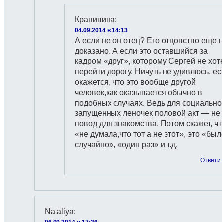
Крапивина
:
04.09.2014 в 14:13
А если не он отец? Его отцовство еще 
доказано. А если это оставшийся за
кадром «друг», которому Сергей не хот
перейти дорогу. Ничуть не удивлюсь, е
окажется, что это вообще другой
человек,как оказывается обычно в
подобных случаях. Ведь для социально
запущенных леночек половой акт — не
повод для знакомства. Потом скажет, ч
«не думала,что тот а не этот», это «был
случайно», «один раз» и т.д.
Ответи
Nataliya
:
06.09.2014 в 17:36