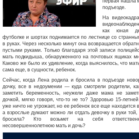
первая нашла 
подъезде.
На видеокадр
видеонаблюде
как юная д
футболке и шортах поднимается по лестнице со странны
в руках. Через несколько минут она возвращается обратн
пустыми руками. Только благодаря этой записи полицей
мать подкидыша, обнаруженного на почтовых ящиках мн
Каково же было их удивление, когда выяснилось, что ма
сама еще, в сущности, ребенок.
Сейчас, когда Лена родила и бросила в подъезде нов
дочку, все в недоумении — куда смотрели родители, ка
заметить беременность, неужели даже мама не замет
дочкой, мягко говоря, что-то не то? Здоровью 15-летне
уже ничто не угрожает, но ее ребенок все еще находится 
а взрослые думают можно ли отдать девочку в руки той,
бросила? Кто возьмет на себя ответствен
несовершеннолетнюю мать и дочь?