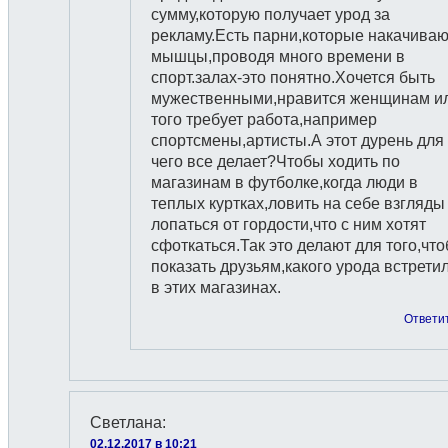
сумму,которую получает урод за
рекламу.Есть парни,которые накачиваю
мышцы,проводя много времени в
спорт.залах-это понятно.Хочется быть
мужественными,нравится женщинам и
того требует работа,например
спортсмены,артисты.А этот дурень для
чего все делает?Чтобы ходить по
магазинам в футболке,когда люди в
теплых куртках,ловить на себе взгляды
лопаться от гордости,что с ним хотят
сфоткаться.Так это делают для того,чт
показать друзьям,какого урода встрети
в этих магазинах.
Ответи
Светлана
:
02.12.2017 в 10:21