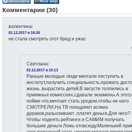
Вконтакте
Мой мир
Комментарии (30)
валентина
:
01.12.2017 в 18:20
не стала смотреть этот бред и ужас
Светлана
:
02.12.2017 в 10:13
Раньше молодые люди мечтали поступить в
институт,получить специальность,прожить дост
жизнь ,вырастить детей.В августе толпились в
приемных комиссиях,сдавали экзамены.А этот,
пойми что,мечтает стать уродом,чтобы не него
СМОТРЕЛИ.На ТВ поощряют всяких
дураков,разыскивают ,платят деньги.Для чего?
Чтобы поднять рейтинги и САМИМ получать
большие деньги.Ложь отовсюду.Маленький при
этот желающий стать уродом,мечтает превратит