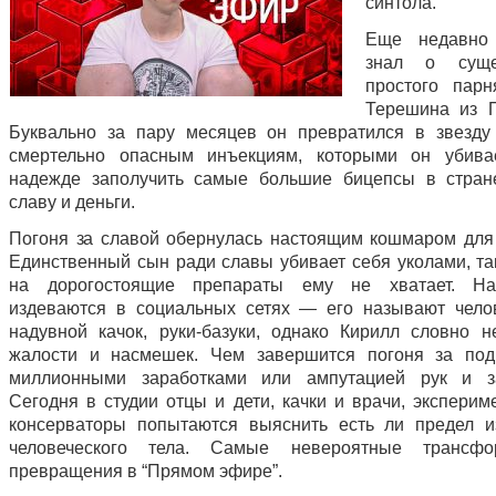
синтола.
Еще недавно
знал о суще
простого пар
Терешина из П
Буквально за пару месяцев он превратился в звезду
смертельно опасным инъекциям, которыми он убива
надежде заполучить самые большие бицепсы в стран
славу и деньги.
Погоня за славой обернулась настоящим кошмаром для
Единственный сын ради славы убивает себя уколами, так
на дорогостоящие препараты ему не хватает. Н
издеваются в социальных сетях — его называют челов
надувной качок, руки-базуки, однако Кирилл словно н
жалости и насмешек. Чем завершится погоня за под
миллионными заработками или ампутацией рук и з
Сегодня в студии отцы и дети, качки и врачи, эксперим
консерваторы попытаются выяснить есть ли предел 
человеческого тела. Самые невероятные трансф
превращения в “Прямом эфире”.