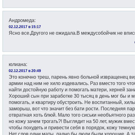
Андромеда
:
02.12.2017 в 15:17
Ясно все.Другого не ожидала.В междусобойчик не впи
юлиана
:
02.12.2017 в 20:49
Это конечно треш, парень явно больной извращенец в
армии над ним не хило издевались. Раз вместо того чт
найти достойную работу и помогать матери, херней зан
Хороший сын при заработке 30 тысяц в день мог бы и 
помогать, и квартиру обустроить. Не воспитанный, хил
заморыш, вот что значит без бати рости. Последняя па
отвратная хоть блюй. Мало того сиськи необъятного ра
но кожу зачем трогать?! Выглядит на 50 лет, мужик вмес
чтобы похудеть и привести себя в порядок, кожу темную
Нет слов одни маты, ладно бы люди были хорошие. А та