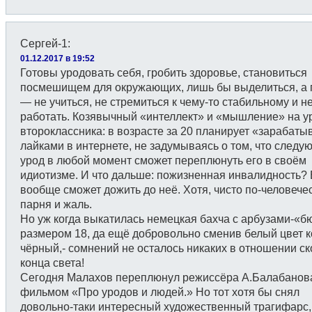
Сергей-1
:
01.12.2017 в 19:52
Готовы уродовать себя, гробить здоровье, становиться
посмешищем для окружающих, лишь бы выделиться, а 
— не учиться, не стремиться к чему-то стабильному и н
работать. Козявычный «интеллект» и «мышление» на у
второклассника: в возрасте за 20 планирует «зарабаты
лайками в интернете, не задумываясь о том, что следу
урод в любой момент сможет переплюнуть его в своём
идиотизме. И что дальше: пожизненная инвалидность?
вообще сможет дожить до неё. Хотя, чисто по-человечес
парня и жаль.
Но уж когда выкатилась немецкая бахча с арбузами-«б
размером 18, да ещё добровольно сменив белый цвет к
чёрный,- сомнений не осталось никаких в отношении ск
конца света!
Сегодня Малахов переплюнул режиссёра А.Балабанова
фильмом «Про уродов и людей.» Но тот хотя бы снял
довольно-таки интересный художественный трагифарс,