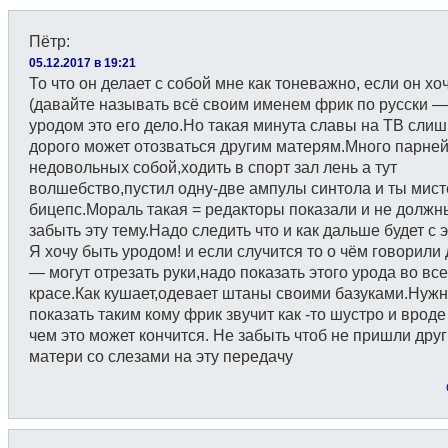
Пётр
:
05.12.2017 в 19:21
То что он делает с собой мне как тоневажно, если он хо
(давайте называть всё своим именем фрик по русски — 
уродом это его дело.Но такая минута славы на ТВ сли
дорого может отозваться другим матерям.Много парне
недовольных собой,ходить в спорт зал лень а тут
волшебство,пустил одну-две ампулы синтола и ты мист
бицепс.Мораль такая = редакторы показали и не должн
забыть эту тему.Надо следить что и как дальше будет с
Я хочу быть уродом! и если случится то о чём говорили
— могут отрезать руки,надо показать этого урода во вс
красе.Как кушает,одевает штаны своими базуками.Нуж
показать таким кому фрик звучит как -то шустро и вроде
чем это может кончится. Не забыть чтоб не пришли дру
матери со слезами на эту передачу