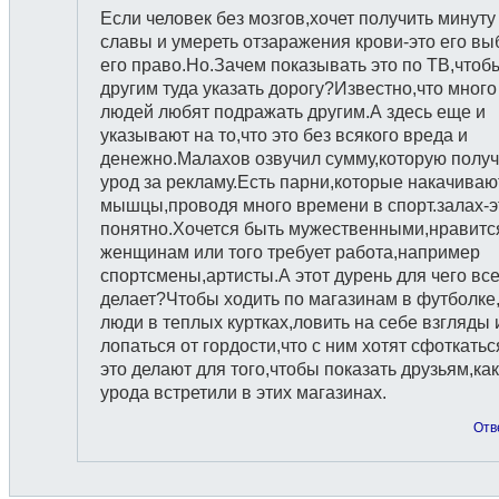
Если человек без мозгов,хочет получить минуту
славы и умереть отзаражения крови-это его вы
его право.Но.Зачем показывать это по ТВ,чтоб
другим туда указать дорогу?Известно,что много
людей любят подражать другим.А здесь еще и
указывают на то,что это без всякого вреда и
денежно.Малахов озвучил сумму,которую получ
урод за рекламу.Есть парни,которые накачиваю
мышцы,проводя много времени в спорт.залах-э
понятно.Хочется быть мужественными,нравитс
женщинам или того требует работа,например
спортсмены,артисты.А этот дурень для чего вс
делает?Чтобы ходить по магазинам в футболке,
люди в теплых куртках,ловить на себе взгляды 
лопаться от гордости,что с ним хотят сфоткатьс
это делают для того,чтобы показать друзьям,ка
урода встретили в этих магазинах.
Отв