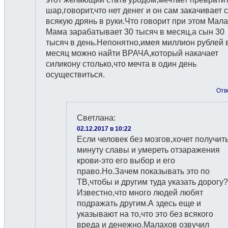
шар,говорит,что нет денег и он сам закачивает 
всякую дрянь в руки.Что говорит при этом Мал
Мама зарабатывает 30 тысяч в месяц,а сын 30
тысяч в день.Непонятно,имея миллион рублей 
месяц можно найти ВРАЧА,который накачает
силикону столько,что мечта в один день
осуществиться.
Отв
Светлана
:
02.12.2017 в 10:22
Если человек без мозгов,хочет получит
минуту славы и умереть отзаражения
крови-это его выбор и его
право.Но.Зачем показывать это по
ТВ,чтобы и другим туда указать дорогу?
Известно,что много людей любят
подражать другим.А здесь еще и
указывают на то,что это без всякого
вреда и денежно.Малахов озвучил