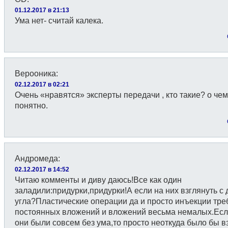
01.12.2017 в 21:13
Ума нет- считай калека.
Верооника
:
02.12.2017 в 02:21
Очень «нравятся» эксперты передачи , кто такие? о чем
понятно.
Андромеда
:
02.12.2017 в 14:52
Читаю комменты и диву даюсь!Все как один
заладили:придурки,придурки!А если на них взглянуть с 
угла?Пластические операции да и просто инъекции тре
постоянных вложений и вложений весьма немалых.Есл
они были совсем без ума,то просто неоткуда было бы в