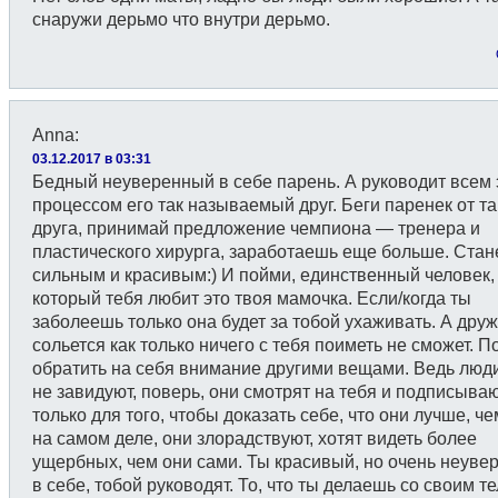
снаружи дерьмо что внутри дерьмо.
Anna
:
03.12.2017 в 03:31
Бедный неуверенный в себе парень. А руководит всем
процессом его так называемый друг. Беги паренек от та
друга, принимай предложение чемпиона — тренера и
пластического хирурга, заработаешь еще больше. Ста
сильным и красивым:) И пойми, единственный человек,
который тебя любит это твоя мамочка. Если/когда ты
заболеешь только она будет за тобой ухаживать. А друж
сольется как только ничего с тебя поиметь не сможет. 
обратить на себя внимание другими вещами. Ведь люд
не завидуют, поверь, они смотрят на тебя и подписыва
только для того, чтобы доказать себе, что они лучше, че
на самом деле, они злорадствуют, хотят видеть более
ущербных, чем они сами. Ты красивый, но очень неуве
в себе, тобой руководят. То, что ты делаешь со своим т