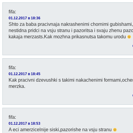
fifa
:
01.12.2017 в 18:36
Shto za baba pracivnaja nakrashenimi chornimi gubisham
nestidna pridci na vsju stranu i pazoritsa i svaju zhenu pazo
kakaja merzasts.Kak mozhna prikasnutsa takomu urodu
fifa
:
01.12.2017 в 18:45
Kak pracivni dzevushki s takimi nakachenimi formami,oche
merzka.
fifa
:
01.12.2017 в 18:53
A eci amerzicelnije siski,pazorishe na vsju stranu