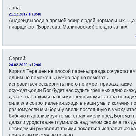
анна
:
21.12.2017 в 18:40
Андрей,выводи в прямой эфир людей нормальных….,а
пиарщиков ,(Борисова, Малиновская) стыдно за них.
Сергей
:
24.02.2020 в 12:00
Кирилл Терешен не плохой парень,правда сочувствием
одним не поможешь,нужно парню помогать
исправиться,осквернять никто не имеет права,а также
осуждать,один Бог будет нас судить грешных,адно скажу
делает нас такими разными грешниками,сатана невиди
сила зла сопротивления,входя в наши умы и колечия п
разному,если мы борьбу ввели постоянную в умах,чита
библию и анализируя,то мы страх имели пред Богом,и н
далали уродства,не глумились над телом своим,а так д
невидемый руководит такими,покаяться,исправиться к
при жизни никому не поздно.