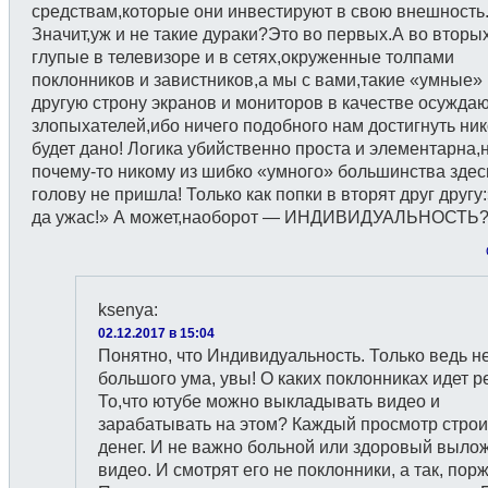
средствам,которые они инвестируют в свою внешность
Значит,уж и не такие дураки?Это во первых.А во вторы
глупые в телевизоре и в сетях,окруженные толпами
поклонников и завистников,а мы с вами,такие «умные»
другую строну экранов и мониторов в качестве осужда
злопыхателей,ибо ничего подобного нам достигнуть ник
будет дано! Логика убийственно проста и элементарна,
почему-то никому из шибко «умного» большинства здес
голову не пришла! Только как попки в вторят друг другу
да ужас!» А может,наоборот — ИНДИВИДУАЛЬНОСТЬ?
ksenya
:
02.12.2017 в 15:04
Понятно, что Индивидуальность. Только ведь не
большого ума, увы! О каких поклонниках идет р
То,что ютубе можно выкладывать видео и
зарабатывать на этом? Каждый просмотр строи
денег. И не важно больной или здоровый выло
видео. И смотрят его не поклонники, а так, порж