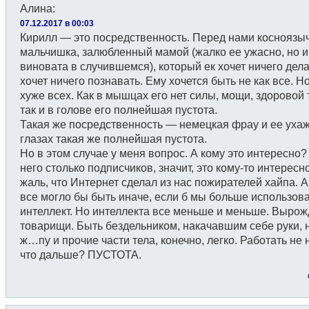
Алина
:
07.12.2017 в 00:03
Кирилл — это посредственность. Перед нами косноязы
мальчишка, залюбленный мамой (жалко ее ужасно, но и
виновата в случившемся), который ек хочет ничего дела
хочет ничего познавать. Ему хочется быть не как все. Н
хуже всех. Как в мышцах его нет силы, мощи, здоровой
так и в голове его полнейшая пустота.
Такая же посредственность — немецкая фрау и ее ухаж
глазах такая же полнейшая пустота.
Но в этом случае у меня вопрос. А кому это интересно?
него столько подписчиков, значит, это кому-то интересн
жаль, что Интернет сделал из нас пожирателей хайпа. А
все могло бы быть иначе, если б мы больше использов
интеллект. Но интеллекта все меньше и меньше. Вырож
товарищи. Быть бездельником, накачавшим себе руки, н
ж…пу и прочие части тела, конечно, легко. Работать не 
что дальше? ПУСТОТА.