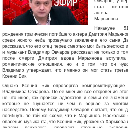
Овчаров, утвер
стал жертв
актера Д
Марьянова.
Накануне 5
рождения трагически погибшего актера Дмитрия Марьянов
среди ясного неба прозвучало заявление его сына Д
рассказал, что его отец перед смертью мог быть жестоко и
и музыкант Владимир Овчаров рассказал не только о том
после смерти Дмитрия вдова Марьянова вступил
романтические отношения, но и о том, что он чудо
Владимир утверждает, что именно он мог стать треть
Ксении Бик.
Однако Ксения Бик опровергла компрометирующие 
Владимира Овчарова. По ее мнению все откровения этог
не что иное, как происки адвокатов и семьи ее знамени
которые не гнушается ни чем в борьбе за многом
наследство. Почему Владимир Овчаров считает, что он 
погибнуть по той же схеме, что и Марьянов. Насколько
опасения музыканта, что Ксения Бик, уроженка Харькова
диплом психолога, проводит страшные экспер